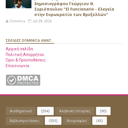
δημοσιογράφου Γεώργιου Θ.
Συριόπουλου "El Funcionario - Ελεγεία
στην Ευρωκρατία των Βρυξελλών"
Dominica
Jul 28, 2026
ΣΕΛΊΔΕΣ DOMINICA AMAT...
Αρχική σελίδα
Πολιτική Απορρήτου
Όροι & Προϋποθέσεις
Επικοινωνία
Αισθηματικά
(264)
Αληθινές Ιστορίες
(90)
Βιβλιοπροτάσεις
(535)
Βιογραφίες
(43)