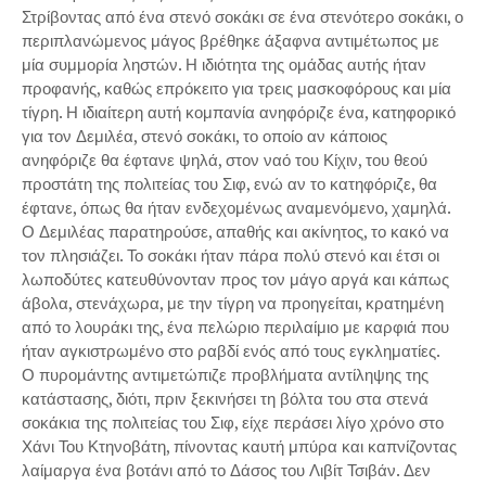
Στρίβοντας από ένα στενό σοκάκι σε ένα στενότερο σοκάκι, ο
περιπλανώμενος μάγος βρέθηκε άξαφνα αντιμέτωπος με
μία συμμορία ληστών. Η ιδιότητα της ομάδας αυτής ήταν
προφανής, καθώς επρόκειτο για τρεις μασκοφόρους και μία
τίγρη. Η ιδιαίτερη αυτή κομπανία ανηφόριζε ένα, κατηφορικό
για τον Δεμιλέα, στενό σοκάκι, το οποίο αν κάποιος
ανηφόριζε θα έφτανε ψηλά, στον ναό του Κίχιν, του θεού
προστάτη της πολιτείας του Σιφ, ενώ αν το κατηφόριζε, θα
έφτανε, όπως θα ήταν ενδεχομένως αναμενόμενο, χαμηλά.
Ο Δεμιλέας παρατηρούσε, απαθής και ακίνητος, το κακό να
τον πλησιάζει. Το σοκάκι ήταν πάρα πολύ στενό και έτσι οι
λωποδύτες κατευθύνονταν προς τον μάγο αργά και κάπως
άβολα, στενάχωρα, με την τίγρη να προηγείται, κρατημένη
από το λουράκι της, ένα πελώριο περιλαίμιο με καρφιά που
ήταν αγκιστρωμένο στο ραβδί ενός από τους εγκληματίες.
Ο πυρομάντης αντιμετώπιζε προβλήματα αντίληψης της
κατάστασης, διότι, πριν ξεκινήσει τη βόλτα του στα στενά
σοκάκια της πολιτείας του Σιφ, είχε περάσει λίγο χρόνο στο
Χάνι Του Κτηνοβάτη, πίνοντας καυτή μπύρα και καπνίζοντας
λαίμαργα ένα βοτάνι από το Δάσος του Λιβίτ Τσιβάν. Δεν