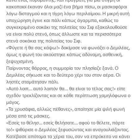
κακοποιοί έκαναν όλοι μαζί ένα βήμα πίσω, οι μασκοφόροι
λόγω δισταγμού και η τίγρη λόγω περιλαίμιου. Η μικρή αυτή
υποχώρηση έγινε και πάλι κάπως άγαρμπα, καθώς το
συγκεκριμένο σοκάκι της πολιτείας του Σιφ εξακολουθούσε
να είναι πολύ στενό, όπως άλλωστε και τα περισσότερα
στενά σοκάκια της πολιτείας του Σιφ.
«Φύγετε ή θα σας κάψω!» δοκίμασε να φωνάξει ο Δεμιλέας,
όμως η φωνή του ακούστηκε κάπως αδύναμη, ασθενική,
ξεψυχισμένη.
Παίρνοντας θάρρος, η συμμορία τον πλησίαζε ξανά. Ο
Δεμιλέας σήκωσε και το δεύτερο χέρι του στον αέρα. Οι
ληστές σταμάτησαν πάλι.
«Αυτό λοιπ... αυτό λοιπόν θα... θα είναι το τέλος σας!» είπε
σχεδόν τρεκλίζοντας και σε κάθε περίπτωση χαμηλόφωνα ο
μάγος.
«Τα χρυσάφια, αλλιώς πέθανες», απαίτησε μία ψιλή φωνή
μέσα από τις μάσκες.
«Εσείς το θέλησ... εσείς θελήσατε... αφού το θέλετε, πάρτε
το!» ψιθύρισε ο Δεμιλέας ξεφυσώντας και αναγουλιάζοντας.
Κατέβασε απότομα τα χέρια του, σαν να επρόκειτο να κάνει