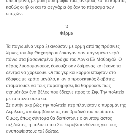
υπερήφανο, με μόνη συντροφιά τους ανέμους και τα κύματα,
καθώς οι ήλιοι και τα φεγγάρια όριζαν το πέρασμα των
εποχών.
2
Φέρμα
Τα παγωμένα νερά ξεκινούσαν με ορμή από τις πράσινες
λίμνες του Αφ Θαχαφόρ κι έσκαγαν σαν παγωμένα νερά
πάνω στα βασανισμένα βράχια του Άργκι Ελ Μαθριχάλ. Ο
αέρας λυσσομανούσε, έσκουζε σαν δαίμονας και έκανε τα
δέντρα να χορεύουν. Οι πιο γέρικοι κορμοί έπεφταν στο
έδαφος με κρότο μεγάλο, κι αν ο προσεκτικός διαβάτης
σταματούσε να τους παρατηρήσει, θα θαρρούσε πως
σχημάτιζαν ένα βέλος που έδειχνε προς το Σιφ. Την πολιτεία
με τα στενά σοκάκια.
Σε αυτήν ακριβώς την πολιτεία περιπλανιόταν ο πυρομάντης
Δεμιλέας, απολαμβάνοντας τον βραδινό του περίπατο.
Όμως, όπως σύντομα θα διαπίστωνε ο ανυποψίαστος
ταξιδιώτης, η πολιτεία του Σιφ έκρυβε κινδύνους για τους
ανυποψίαστους ταξιδιώτες.