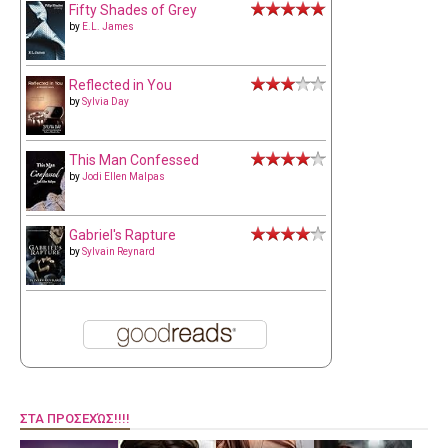
Fifty Shades of Grey
by
E.L. James
Reflected in You
by
Sylvia Day
This Man Confessed
by
Jodi Ellen Malpas
Gabriel's Rapture
by
Sylvain Reynard
ΣΤΑ ΠΡΟΣΕΧΏΣ!!!!