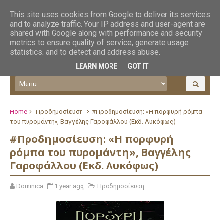
This site uses cookies from Google to deliver its services
and to analyze traffic. Your IP address and user-agent are
shared with Google along with performance and security
metrics to ensure quality of service, generate usage
statistics, and to detect and address abuse.
LEARN MORE
GOT IT
Home
Προδημοσίευση
#Προδημοσίευση: «Η πορφυρή ρόμπα
του πυρομάντη», Βαγγέλης Γαροφάλλου (Εκδ. Λυκόφως)
#Προδημοσίευση: «Η πορφυρή
ρόμπα του πυρομάντη», Βαγγέλης
Γαροφάλλου (Εκδ. Λυκόφως)
Dominica
1 year ago
Προδημοσίευση