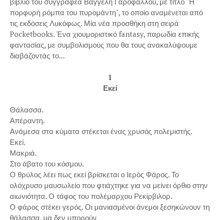
βιβλίο του συγγραφέα Βαγγέλη Γαροφάλλου, με τίτλο ''Η
πορφυρή ρόμπα του πυρομάντη", το οποίο αναμένεται από
τις εκδόσεις Λυκόφως. Μία νέα προσθήκη στη σειρά
Pocketbooks. Ένα χιουμοριστικό fantasy, παρωδία επικής
φαντασίας, με συμβολισμούς που θα τους ανακαλύψουμε
διαβάζοντάς το...
1
Εκεί
Θάλασσα.
Απέραντη.
Ανάμεσα στα κύματα στέκεται ένας χρυσός πολεμιστής.
Εκεί.
Μακριά.
Στο άβατο του κόσμου.
Ο θρύλος λέει πως εκεί βρίσκεται ο Ιερός Φάρος. Το
ολόχρυσο μαυσωλείο που φτιάχτηκε για να μείνει όρθιο στην
αιωνιότητα. Ο τάφος του πολέμαρχου Ρεκίρβιλορ.
Ο φάρος στέκει γερός. Οι μανιασμένοι άνεμοι ξεσηκώνουν τη
θάλασσα, μα δεν μπορούν