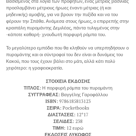
Βασισμένος στα λόγια των προφητών, ένας μέτριος βασιλιάς
προσλαμβάνει μέτριους ήρωες έναντι μέτριας (ή και
μηδενικής) αμοιβής, για να βρουν την πυξίδα και να του
φέρουν την Σπάθα. Ανάμεσα στους ήρωες, ο επιρρεπής στην
κραιπάλη πυρομάντης Δεμιλέας, πάντα τυλιγμένος στην
-κάποτε καθαρή- χνουδωτή πορφυρή ρόμπα του.
Το μεγαλύτερο εμπόδιο που θα κληθούν να υπερπηδήσουν ο
πυρομάντης και οι σύντροφοί του δεν είναι οι δυνάμεις του
Κακού, που τους έχουν βάλει στο μάτι, αλλά κάτι πολύ
χειρότερο: η γραφειοκρατία.
ΣΤΟΙΧΕΙΑ ΕΚΔΟΣΗΣ
ΤΙΤΛΟΣ:
Η πορφυρή ρόμπα του πυρομάντη
ΣΥΓΓΡΑΦΕΑΣ:
Βαγγέλης Γαροφάλλου
ISBN:
9786185813123
ΣΕΙΡΑ:
Pocketbooks
ΔΙΑΣΤΑΣΕΙΣ:
12*17
ΣΕΛΙΔΕΣ:
238
ΤΙΜΗ:
12 ευρώ
ΕΚΔΟΣΕΙΣ ΛΥΚΟΦΩΣ