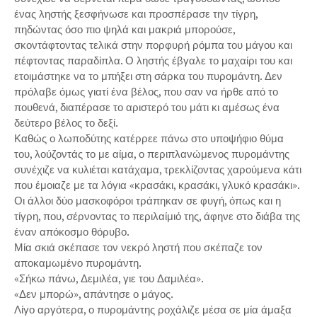
ένας ληστής ξεσφήνωσε και προσπέρασε την τίγρη,
πηδώντας όσο πιο ψηλά και μακριά μπορούσε,
σκοντάφτοντας τελικά στην πορφυρή ρόμπα του μάγου και
πέφτοντας παραδίπλα. Ο ληστής έβγαλε το μαχαίρι του και
ετοιμάστηκε να το μπήξει στη σάρκα του πυρομάντη. Δεν
πρόλαβε όμως γιατί ένα βέλος, που σαν να ήρθε από το
πουθενά, διαπέρασε το αριστερό του μάτι κι αμέσως ένα
δεύτερο βέλος το δεξί.
Καθώς ο λωποδύτης κατέρρεε πάνω στο υποψήφιο θύμα
του, λούζοντάς το με αίμα, ο περιπλανώμενος πυρομάντης
συνέχιζε να κυλιέται κατάχαμα, τρεκλίζοντας χαρούμενα κάτι
που έμοιαζε με τα λόγια «κρασάκι, κρασάκι, γλυκό κρασάκι».
Οι άλλοι δύο μασκοφόροι τράπηκαν σε φυγή, όπως και η
τίγρη, που, σέρνοντας το περιλαίμιό της, άφηνε στο διάβα της
έναν απόκοσμο θόρυβο.
Μία σκιά σκέπασε τον νεκρό ληστή που σκέπαζε τον
αποκαμωμένο πυρομάντη.
«Σήκω πάνω, Δεμιλέα, γιε του Δαμιλέα».
«Δεν μπορώ», απάντησε ο μάγος.
Λίγο αργότερα, ο πυρομάντης ροχάλιζε μέσα σε μία άμαξα