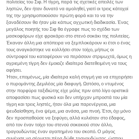
πολιτείας του Σιφ. Η τίγρη, παρά τις σχετικές απειλές των
ληστών, δεν ήταν δυνατό να αμοληθεί, γιατί οι τρεις κάτοχοί
της την χρησιμοποιούσαν πρώτη φορά και το να την
ξαναδέσουν θα ήταν μία κάπως αγχωτική διαδικασία. Ένας
μεγάλος ποιητής του Σιφ θα έγραφε πως το σχέδιο των
μασκοφόρων είχε φρακάρει στο στενό σοκάκι της πολιτείας.
Έκαναν άλλη μια απόπειρα να ξεμπλοκάρουν κι έτσι ο ένας
τους αναγκάστηκε να κολλήσει στον τοίχο, μήπως οι
σύντροφοί του καταφέρουν να περάσουν στριμωχτά, όμως η
αγριεμένη τίγρη δεν έμοιαζε ιδιαίτερα διατεθειμένη να τους
αφήσει.
Ήταν, επομένως, μία ιδιαίτερα καλή στιγμή για να επιχειρήσει
ο πυρομάντης Δεμιλέας μία διαφυγή. Ωστόσο, ο ντυμένος
στην πορφύρα ταξιδιώτης είχε μόλις πριν από λίγο οριστικά
αποφασίσει πως φυσικά και δεν υπήρχαν μπροστά του μία
τίγρη και τρεις ληστές, ήταν όλα μια παρενέργεια, μια
ψευδαίσθηση, ένα ψέμα, μια ανάσα, μια πνοή. Έτσι, όχι μόνο
δεν προσπαθούσε να ξεφύγει, αλλά κυλιόταν στο έδαφος,
από τον έναν τοίχο του στενού σοκακιού στον άλλο,
τραγουδώντας έναν αγαπημένο του σκοπό. Ο μάγος
συνέχισε να σέρνεται πέρα δώθε τραγουδώντας, ώσπου