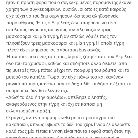
ήταν η πρώτη φορά που ο συγκεκριμένος πυρομάντης έκανε
χρήση των συγκεκριμένων ουσιών, οι οποίες κατά καιρούς
είχε τύχει να του δημιουργήσουν ιδιαίτερα αληθοφανείς
παραισθήσεις. Έτσι, ο Δεμιλέας δεν μπορούσε να είναι
απολύτως σίγουρος αν όντως τον πλησιάζουν τρεις
μασκοφόροι και μία τίγρη, ή αν απλώς νόμιζε πως τον
πλησιάζουν τρεις μασκοφόροι και μία τίγρη. Η οποία τίγρη
πλέον είχε πλησιάσει σε απόσταση δαγκανιάς.
Ήταν τότε που ένας από τους ληστές ζήτησε από τον Δεμιλέα
όλο του το χρυσάφι, καθώς και οτιδήποτε άλλο διέθετε, από
τις μυτερές του μπότες μέχρι την πορφυρή του ρόμπα και το
μυτερό του καπέλο. Τώρα, αν είχε πάνω του και κανέναν
μαγικό πάπυρο, κανένα μαγικό δαχτυλίδι, οτιδήποτε έξτρα, οι
συμμορίτες δεν θα έλεγαν όχι.
«Δώσ’ τα όλα ή την αμολάω», απείλησε ο ληστής,
αναφερόμενος στην τίγρη και όχι σε κάποια μη
εκλεπτυσμένη πράξη.
Ο μάγος, αντί να συμμορφωθεί με το πρόσταγμα του
κακοποιού, απλώς ύψωσε το δεξί του χέρι. Γνώριζε άλλωστε
καλά πως μία τέτοια κίνηση είναι πάντα εκφοβιστική όταν την
κάνει ένας πυρομάντης. Και πράγματι, για μια στιγμή οι