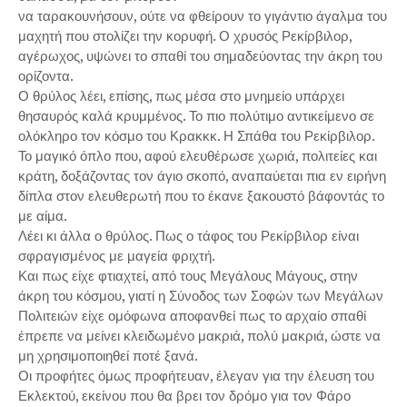
να ταρακουνήσουν, ούτε να φθείρουν το γιγάντιο άγαλμα του
μαχητή που στολίζει την κορυφή. Ο χρυσός Ρεκίρβιλορ,
αγέρωχος, υψώνει το σπαθί του σημαδεύοντας την άκρη του
ορίζοντα.
Ο θρύλος λέει, επίσης, πως μέσα στο μνημείο υπάρχει
θησαυρός καλά κρυμμένος. Το πιο πολύτιμο αντικείμενο σε
ολόκληρο τον κόσμο του Κρακκκ. Η Σπάθα του Ρεκίρβιλορ.
Το μαγικό όπλο που, αφού ελευθέρωσε χωριά, πολιτείες και
κράτη, δοξάζοντας τον άγιο σκοπό, αναπαύεται πια εν ειρήνη
δίπλα στον ελευθερωτή που το έκανε ξακουστό βάφοντάς το
με αίμα.
Λέει κι άλλα ο θρύλος. Πως ο τάφος του Ρεκίρβιλορ είναι
σφραγισμένος με μαγεία φριχτή.
Και πως είχε φτιαχτεί, από τους Μεγάλους Μάγους, στην
άκρη του κόσμου, γιατί η Σύνοδος των Σοφών των Μεγάλων
Πολιτειών είχε ομόφωνα αποφανθεί πως το αρχαίο σπαθί
έπρεπε να μείνει κλειδωμένο μακριά, πολύ μακριά, ώστε να
μη χρησιμοποιηθεί ποτέ ξανά.
Οι προφήτες όμως προφήτευαν, έλεγαν για την έλευση του
Εκλεκτού, εκείνου που θα βρει τον δρόμο για τον Φάρο