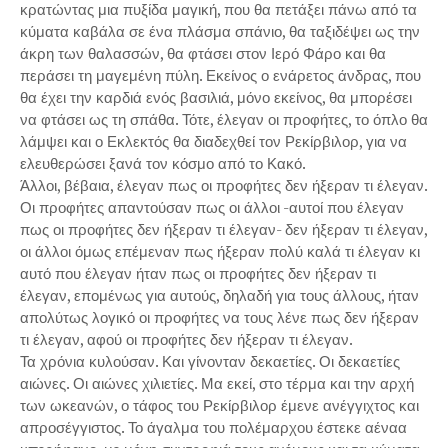
κρατώντας μια πυξίδα μαγική, που θα πετάξει πάνω από τα
κύματα καβάλα σε ένα πλάσμα σπάνιο, θα ταξιδέψει ως την
άκρη των θαλασσών, θα φτάσει στον Ιερό Φάρο και θα
περάσει τη μαγεμένη πύλη. Εκείνος ο ενάρετος άνδρας, που
θα έχει την καρδιά ενός βασιλιά, μόνο εκείνος, θα μπορέσει
να φτάσει ως τη σπάθα. Τότε, έλεγαν οι προφήτες, το όπλο θα
λάμψει και ο Εκλεκτός θα διαδεχθεί τον Ρεκίρβιλορ, για να
ελευθερώσει ξανά τον κόσμο από το Κακό.
Άλλοι, βέβαια, έλεγαν πως οι προφήτες δεν ήξεραν τι έλεγαν.
Οι προφήτες απαντούσαν πως οι άλλοι -αυτοί που έλεγαν
πως οι προφήτες δεν ήξεραν τι έλεγαν- δεν ήξεραν τι έλεγαν,
οι άλλοι όμως επέμεναν πως ήξεραν πολύ καλά τι έλεγαν κι
αυτό που έλεγαν ήταν πως οι προφήτες δεν ήξεραν τι
έλεγαν, επομένως για αυτούς, δηλαδή για τους άλλους, ήταν
απολύτως λογικό οι προφήτες να τους λένε πως δεν ήξεραν
τι έλεγαν, αφού οι προφήτες δεν ήξεραν τι έλεγαν.
Τα χρόνια κυλούσαν. Και γίνονταν δεκαετίες. Οι δεκαετίες
αιώνες. Οι αιώνες χιλιετίες. Μα εκεί, στο τέρμα και την αρχή
των ωκεανών, ο τάφος του Ρεκίρβιλορ έμενε ανέγγιχτος και
απροσέγγιστος. Το άγαλμα του πολέμαρχου έστεκε αέναα