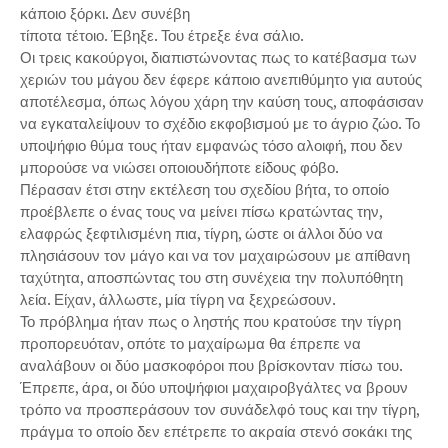
κάποιο ξόρκι. Δεν συνέβη
τίποτα τέτοιο. Έβηξε. Του έτρεξε ένα σάλιο.
Οι τρεις κακούργοι, διαπιστώνοντας πως το κατέβασμα των
χεριών του μάγου δεν έφερε κάποιο ανεπιθύμητο για αυτούς
αποτέλεσμα, όπως λόγου χάρη την καύση τους, αποφάσισαν
να εγκαταλείψουν το σχέδιο εκφοβισμού με το άγριο ζώο. Το
υποψήφιο θύμα τους ήταν εμφανώς τόσο αλοιφή, που δεν
μπορούσε να νιώσει οποιουδήποτε είδους φόβο.
Πέρασαν έτσι στην εκτέλεση του σχεδίου βήτα, το οποίο
προέβλεπε ο ένας τους να μείνει πίσω κρατώντας την,
ελαφρώς ξεφτιλισμένη πια, τίγρη, ώστε οι άλλοι δύο να
πλησιάσουν τον μάγο και να τον μαχαιρώσουν με απίθανη
ταχύτητα, αποσπώντας του στη συνέχεια την πολυπόθητη
λεία. Είχαν, άλλωστε, μία τίγρη να ξεχρεώσουν.
Το πρόβλημα ήταν πως ο ληστής που κρατούσε την τίγρη
προπορευόταν, οπότε το μαχαίρωμα θα έπρεπε να
αναλάβουν οι δύο μασκοφόροι που βρίσκονταν πίσω του.
Έπρεπε, άρα, οι δύο υποψήφιοι μαχαιροβγάλτες να βρουν
τρόπο να προσπεράσουν τον συνάδελφό τους και την τίγρη,
πράγμα το οποίο δεν επέτρεπε το ακραία στενό σοκάκι της