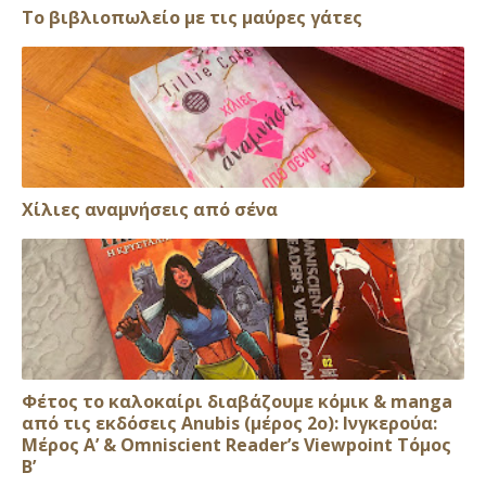
Το βιβλιοπωλείο με τις μαύρες γάτες
Xίλιες αναμνήσεις από σένα
Φέτος το καλοκαίρι διαβάζουμε κόμικ & manga
από τις εκδόσεις Anubis (μέρος 2ο): Ινγκερούα:
Μέρος Α’ & Omniscient Reader’s Viewpoint Τόμος
Β’