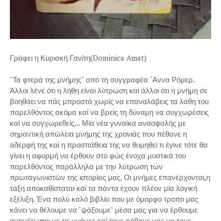
Γράφει η Κυριακή Γανίτη(Dominica Amat)
"Τα φτερά της μνήμης" από τη συγγραφέα ´Αννα Ρόμερ.
Άλλοι λένε ότι η λήθη είναι λύτρωση καί άλλοι ότι η μνήμη σε
βοηθάει να πάς μπροστά χωρίς να επαναλάβεις τα λάθη του
παρελθόντος ακόμα καί να βρείς τη δύναμη να συγχωρέσεις
καί να συγχωρεθείς... Μία νέα γυναίκα ανασφαλής με
σημαντική απώλεια μνήμης της χρονιάς που πέθανε η
αδερφή της καί η προσπάθεια της να θυμηθεί τι έγινε τότε θα
γίνει η αφορμή ν
α έρθουν στο φώς ένοχα μυστικά του
παρελθόντος παράλληλα με την λύτρωση των
πρωταγωνιστών της ιστορίας μας. Οι μνήμες επανέρχονται,η
τάξη αποκαθίσταται καί τα πάντα έχουν πλέον μία λογική
εξέλιξη. Ένα πολύ καλό βιβλίο που με όμορφο τροπο μας
κάνει να θέλουμε να "ψάξουμε" μέσα μας για να έρθουμε
αντιμέτωποι με τις μνήμες καί τους φόβους μας,να τους