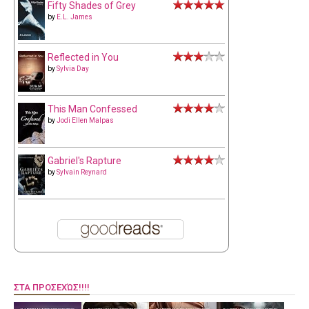
Fifty Shades of Grey
by
E.L. James
Reflected in You
by
Sylvia Day
This Man Confessed
by
Jodi Ellen Malpas
Gabriel's Rapture
by
Sylvain Reynard
ΣΤΑ ΠΡΟΣΕΧΏΣ!!!!