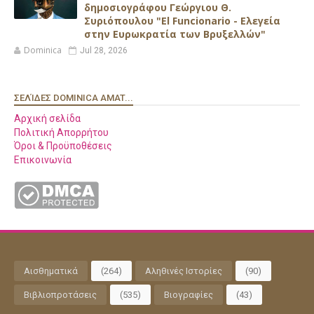
δημοσιογράφου Γεώργιου Θ.
Συριόπουλου "El Funcionario - Ελεγεία
στην Ευρωκρατία των Βρυξελλών"
Dominica
Jul 28, 2026
ΣΕΛΊΔΕΣ DOMINICA AMAT...
Αρχική σελίδα
Πολιτική Απορρήτου
Όροι & Προϋποθέσεις
Επικοινωνία
Αισθηματικά
(264)
Αληθινές Ιστορίες
(90)
Βιβλιοπροτάσεις
(535)
Βιογραφίες
(43)