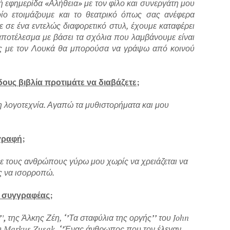
ή εφημερίδα
«
Αλήθεια
»
με τον φίλο και συνεργάτη μου
ο ετοιμάζουμε και το θεατρικό όπως σας ανέφερα
σε ένα εντελώς διαφορετικό στυλ, έχουμε καταφέρει
αποτέλεσμα με βάσει τα σχόλια που λαμβάνουμε είναι
ως με τον Λουκά θα μπορούσα να γράψω από κοινού
ους βιβλία προτιμάτε να διαβάζετε;
η λογοτεχνία. Αγαπώ τα μυθιστορήματα και μου
γγραφή;
με τους ανθρώπους γύρω μου χωρίς να χρειάζεται να
ος να ισορροπώ.
 συγγραφέας;
’’
,
της Άλκης Ζέη,
‘’
Τα σταφύλια της οργής
’’
του John
υ
Markus
Zusak
,
‘’
Ένας άνθρωπος που τον έλεγαν