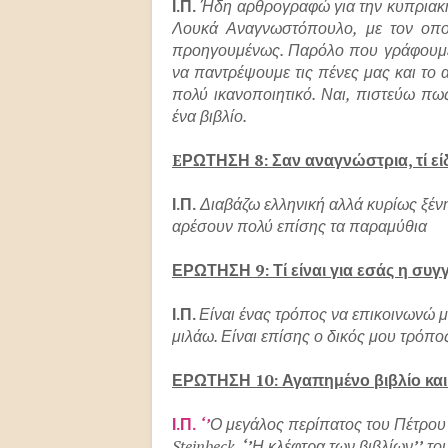
Ι.Π.
Ήδη αρθρογραφώ για την κυπριακ
Λουκά Αναγνωστόπουλο, με τον οποί
προηγουμένως. Παρόλο που γράφουμε 
να παντρέψουμε τις πένες μας και το 
πολύ ικανοποιητικό. Ναι, πιστεύω π
ένα βιβλίο.
EΡΩΤΗΣΗ 8: Σαν αναγνώστρια, τί είδ
Ι.Π.
Διαβάζω ελληνική αλλά κυρίως ξέν
αρέσουν πολύ επίσης τα παραμύθια
ΕΡΩΤΗΣΗ 9: Τί είναι για εσάς η συ
Ι.Π.
Είναι ένας τρόπος να επικοινωνώ 
μιλάω. Είναι επίσης ο δικός μου τρόπ
ΕΡΩΤΗΣΗ 10: Αγαπημένο βιβλίο και
Ι.Π.
‘’
Ο μεγάλος περίπατος του Πέτρου
Steinbeck
‘’
Η κλέφτρα των βιβλίων
’’
το
,