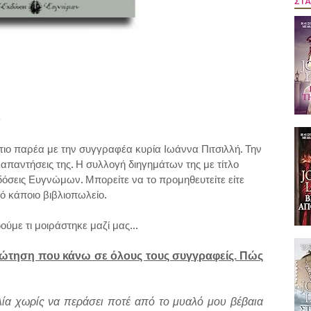
ΣΤΑ
)
ιο παρέα με την συγγραφέα κυρία Ιωάννα Πιτσιλλή. Την
 απαντήσεις της. Η συλλογή διηγημάτων της με τίτλο
δόσεις Ευγνώμων. Μπορείτε να το προμηθευτείτε είτε
πό κάποιο βιβλιοπωλείο.
στηκε μαζί μας...
ώτηση που κάνω σε όλους τους συγγραφείς. Πώς
ία χωρίς να περάσει ποτέ από το μυαλό μου βέβαια