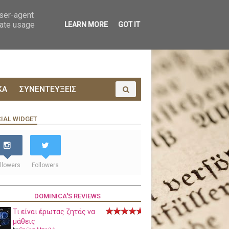
ΟΙΝΩΝΙΑ
ΠΡΟΔΗΜΟΣΙΕΥΣΗ
user-agent
rate usage
LEARN MORE
GOT IT
ΚΑ
ΣΥΝΕΝΤΕΥΞΕΙΣ
IAL WIDGET
llowers
Followers
DOMINICA'S REVIEWS
Τι είναι έρωτας ζητάς να
μάθεις