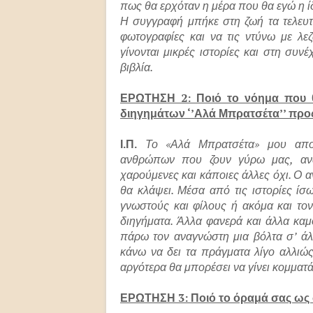
πως θα ερχόταν η μέρα που θα εγώ η ίδ
Η συγγραφή μπήκε στη ζωή τα τελευτα
φωτογραφίες και να τις ντύνω με λε
γίνονται μικρές ιστορίες και στη συνέ
βιβλία.
ΕΡΩΤΗΣΗ 2: Ποιό το νόημα που 
διηγημάτων ‘’Αλά Μπρατσέτα’’ προ
Ι.Π.
Το «Αλά Μπρατσέτα» μου αποτελ
ανθρώπων που ζουν γύρω μας, ανάμ
χαρούμενες και κάποιες άλλες όχι. Ο
θα κλάψει. Μέσα από τις ιστορίες ίσω
γνωστούς και φίλους ή ακόμα και το
διηγήματα. Άλλα φανερά και άλλα κα
πάρω τον αναγνώστη μια βόλτα σ’ άλ
κάνω να δει τα πράγματα λίγο αλλιώς
αργότερα θα μπορέσει να γίνει κομματά
ΕΡΩΤΗΣΗ 3: Ποιό το όραμά σας ως