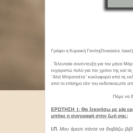
Γράφει η Κυριακή Γανίτη(Dominica Amat
Τελευταία συνέντευξη για τον μήνα Μάρτ
ευχαριστώ πολύ για τον χρόνο της καί τις
''Αλά Μπρατσέτα'' κυκλοφορεί από τις εκ
από το επίσημο site του εκδοτικού,είτε α
Πάμε να δούμε τι μοιρά
ΕΡΩΤΗΣΗ 1: Θα ξεκινήσω με μία ερ
μπήκε η συγγραφή στην ζωή σας;
Ι.Π
.
Μου άρεσε πάντα να διαβάζω βιβλ