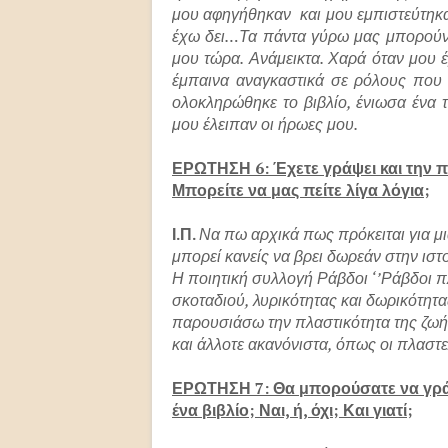
μου αφηγήθηκαν και μου εμπιστεύτηκαν
έχω δει…Τα πάντα γύρω μας μπορούν 
μου τώρα. Ανάμεικτα. Χαρά όταν μου έ
έμπαινα αναγκαστικά σε ρόλους που
ολοκληρώθηκε το βιβλίο, ένιωσα ένα τε
μου έλειπαν οι ήρωες μου.
ΕΡΩΤΗΣΗ 6: Έχετε γράψει και την 
Μπορείτε να μας πείτε λίγα λόγια;
Ι.Π.
Να πω αρχικά πως πρόκειται για 
μπορεί κανείς να βρει δωρεάν στην ισ
Η ποιητική συλλογή Ράβδοι ‘’Ράβδοι πλ
σκοταδιού, λυρικότητας και δωρικότη
παρουσιάσω την πλαστικότητα της ζωή
και άλλοτε ακανόνιστα, όπως οι πλαστε
ΕΡΩΤΗΣΗ 7: Θα μπορούσατε να γρά
ένα βιβλίο; Ναι, ή, όχι; Και γιατί;