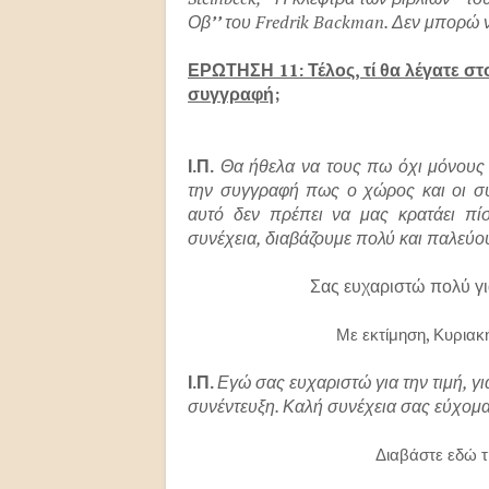
Οβ
’’
του
Fredrik
Backman
. Δεν μπορώ 
ΕΡΩΤΗΣΗ 11: Τέλος, τί θα λέγατε σ
συγγραφή;
Ι.Π.
Θα ήθελα να τους πω όχι μόνους
την συγγραφή πως ο χώρος και οι συ
αυτό δεν πρέπει να μας κρατάει πί
συνέχεια, διαβάζουμε πολύ και παλεύου
Σας ευχαριστώ πολύ για
Με εκτίμηση, Κυριακή Γανίτη 
Ι.Π.
Εγώ σας ευχαριστώ για την τιμή, γ
συνέντευξη. Καλή συνέχεια σας εύχομα
Διαβάστε εδώ την κριτική 