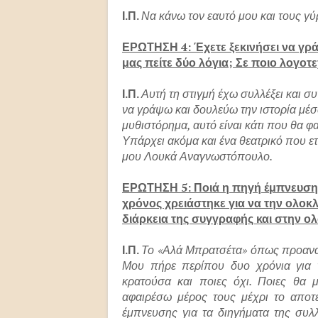
Ι.Π.
Να κάνω τον εαυτό μου και τους 
ΕΡΩΤΗΣΗ 4: Έχετε ξεκινήσει να γράφ
μας πείτε δύο λόγια; Σε ποιο λογοτε
Ι.Π.
Αυτή τη στιγμή έχω συλλέξει και σ
να γράψω και δουλεύω την ιστορία μέσ
μυθιστόρημα, αυτό είναι κάτι που θα φα
Υπάρχει ακόμα και ένα θεατρικό που ετ
μου Λουκά Αναγνωστόπουλο.
ΕΡΩΤΗΣΗ 5: Ποιά η πηγή έμπνευσης
χρόνος χρειάστηκε για να την ολοκ
διάρκεια της συγγραφής και στην ο
Ι.Π.
Το «Αλά Μπρατσέτα» όπως προαναφέ
Μου πήρε περίπου δυο χρόνια για ν
κρατούσα και ποιες όχι. Ποιες θα
αφαιρέσω μέρος τους μέχρι το αποτ
έμπνευσης για τα διηγήματα της συλ