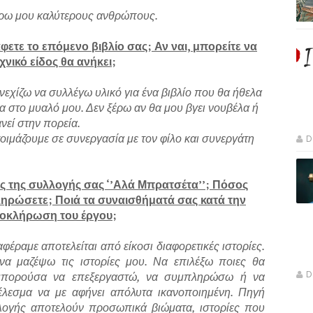
γύρω μου καλύτερους ανθρώπους.
ετε το επόμενο βιβλίο σας; Αν ναι, μπορείτε να
χνικό είδος θα ανήκει;
υνεχίζω να συλλέγω υλικό για ένα βιβλίο που θα ήθελα
α στο μυαλό μου. Δεν ξέρω αν θα μου βγει νουβέλα ή
νεί στην πορεία.
οιμάζουμε σε συνεργασία με τον φίλο και συνεργάτη
D
 της συλλογής σας ‘’Αλά Μπρατσέτα’’; Πόσος
ληρώσετε; Ποιά τα συναισθήματά σας κατά την
λοκλήρωση του έργου;
ραμε αποτελείται από είκοσι διαφορετικές ιστορίες.
α μαζέψω τις ιστορίες μου. Να επιλέξω ποιες θα
D
 μπορούσα να επεξεργαστώ, να συμπληρώσω ή να
έλεσμα να με αφήνει απόλυτα ικανοποιημένη. Πηγή
λογής αποτελούν προσωπικά βιώματα, ιστορίες που