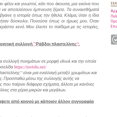
 φίλοι και γνωστοί, κάτι που άκουσα, μια εικόνα που
ΣΕΛ
να αποτελέσουν έμπνευση ξέρετε. Τα συναισθήματά
Αρχ
βγαινε η ιστορία όπως την ήθελα. Κλάμα, όταν η ίδια
Πολ
 ήταν δύσκολοι. Πονούσα όπως οι ήρωες μου. Όταν
Όρο
ράστιο κενό. Μου έλειπε το παίδεμα με τις ιστορίες,
Επι
ποιητική συλλογή
‘’
Ράβδοι πλαστελίνης
’’
.
μια συλλογή ποιημάτων
σε μορφή eBook και την οποία
τοσελίδα
https://tovivlio.net/
αστελίνης’’ είναι μια εναλλαγή μεταξύ χρωμάτων και
τας. Προσπαθώ μέσω της συλλογής αυτής να
ς που παίρνει διάφορα σχήματα, άλλοτε με κανόνες
λίνες στα χέρια μικρών και μεγάλων.
ψετε από κοινού με κάποιον άλλον συγγραφέα