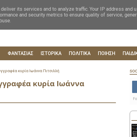
ΟΓΡΑΦΙΕΣ
ΔΥΣΤΟΠΙΚΑ
ΞΕΝΗ ΛΟΓΟΤΕΧΝΙΑ
ΦΙΛΟΣΟΦΙΚΑ
ΕΠΙΚ
deliver its services and to analyze traffic. Your IP address and 
ormance and security metrics to ensure quality of service, gene
abuse.
Ρ
ΦΑΝΤΑΣΙΑΣ
ΙΣΤΟΡΙΚΑ
ΠΟΛΙΤΙΚΑ
ΠΟΙΗΣΗ
ΠΑΙΔΙ
υγγραφέα κυρία Ιωάννα Πιτσιλλή
SOC
γγραφέα κυρία Ιωάννα
Fo