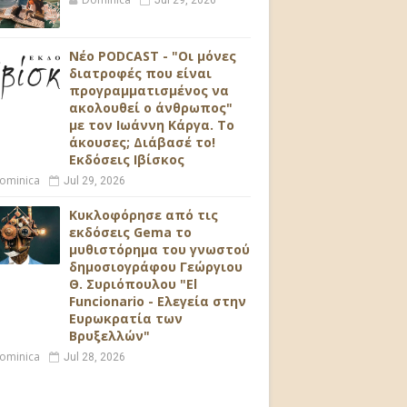
Jul 29, 2026
Νέο PODCAST - "Οι μόνες
διατροφές που είναι
προγραμματισμένος να
ακολουθεί ο άνθρωπος"
με τον Ιωάννη Κάργα. Το
άκουσες; Διάβασέ το!
Εκδόσεις Ιβίσκος
ominica
Jul 29, 2026
Κυκλοφόρησε από τις
εκδόσεις Gema το
μυθιστόρημα του γνωστού
δημοσιογράφου Γεώργιου
Θ. Συριόπουλου "El
Funcionario - Ελεγεία στην
Ευρωκρατία των
Βρυξελλών"
ominica
Jul 28, 2026