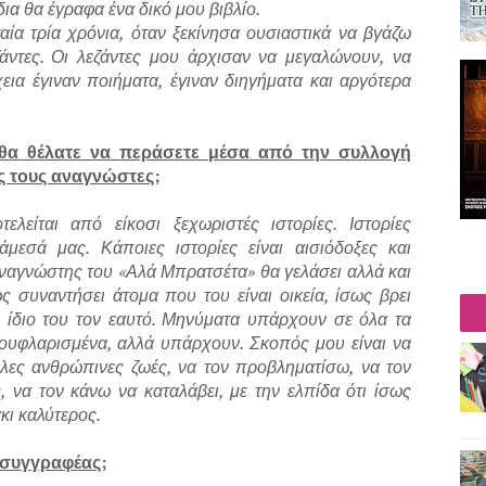
ια θα έγραφα ένα δικό μου βιβλίο.
ία τρία χρόνια, όταν ξεκίνησα ουσιαστικά να βγάζω
ζάντες. Οι λεζάντες μου άρχισαν να μεγαλώνουν, να
χεια έγιναν ποιήματα, έγιναν διηγήματα και αργότερα
θα θέλατε να περάσετε μέσα από την συλλογή
ς τους αναγνώστες;
είται από είκοσι ξεχωριστές ιστορίες. Ιστορίες
εσά μας. Κάποιες ιστορίες είναι αισιόδοξες και
 αναγνώστης του «Αλά Μπρατσέτα»
θα
γελάσει αλλά και
ς συναντήσει άτομα που του είναι οικεία, ίσως βρει
ν ίδιο του τον εαυτό. Μηνύματα υπάρχουν σε όλα τα
μουφλαρισμένα, αλλά υπάρχουν. Σκοπός μου είναι να
λες ανθρώπινες ζωές, να τον προβληματίσω, να τον
, να τον κάνω να καταλάβει, με την ελπίδα ότι ίσως
κι καλύτερος.
 συγγραφέας;