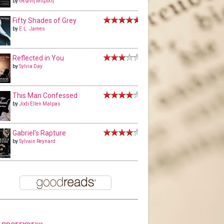
by
Θεώνη Μπριλή
Fifty Shades of Grey
by
E.L. James
Reflected in You
by
Sylvia Day
This Man Confessed
by
Jodi Ellen Malpas
Gabriel's Rapture
by
Sylvain Reynard