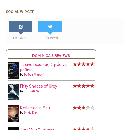
SOCIAL WIDGET
Followers
Followers
DOMINICA'S REVIEWS
Τι είναι έρωτας ζητάς να
μάθεις
by
Θεώνη Μπριλή
Fifty Shades of Grey
by
E.L. James
Reflected in You
by
Sylvia Day
This Man Confessed