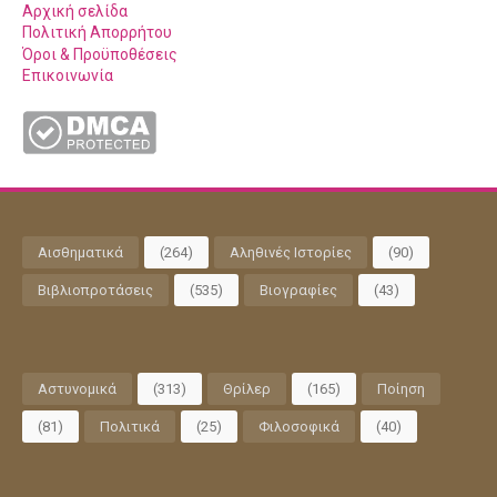
Αρχική σελίδα
Πολιτική Απορρήτου
Όροι & Προϋποθέσεις
Επικοινωνία
Αισθηματικά
(264)
Αληθινές Ιστορίες
(90)
Βιβλιοπροτάσεις
(535)
Βιογραφίες
(43)
Αστυνομικά
(313)
Θρίλερ
(165)
Ποίηση
(81)
Πολιτικά
(25)
Φιλοσοφικά
(40)