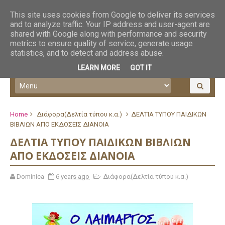
This site uses cookies from Google to deliver its services
and to analyze traffic. Your IP address and user-agent are
shared with Google along with performance and security
metrics to ensure quality of service, generate usage
statistics, and to detect and address abuse.
LEARN MORE
GOT IT
Home
Διάφορα(Δελτία τύπου κ.α.)
ΔΕΛΤΙΑ ΤΥΠΟΥ ΠΑΙΔΙΚΩΝ
ΒΙΒΛΙΩΝ ΑΠΟ ΕΚΔΟΣΕΙΣ ΔΙΑΝΟΙΑ
ΔΕΛΤΙΑ ΤΥΠΟΥ ΠΑΙΔΙΚΩΝ ΒΙΒΛΙΩΝ
ΑΠΟ ΕΚΔΟΣΕΙΣ ΔΙΑΝΟΙΑ
Dominica
6 years ago
Διάφορα(Δελτία τύπου κ.α.)