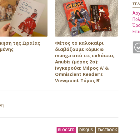
ΣΕΛ
Αρχ
Πολ
Όρο
Επι
ίκηση της Ωραίας
Φέτος το καλοκαίρι
μένης
διαβάζουμε κόμικ &
manga από τις εκδόσεις
Anubis (μέρος 2ο):
Ινγκερούα: Μέρος Α’ &
Omniscient Reader’s
Viewpoint Τόμος Β’
νη
BLOGGER
DISQUS
FACEBOOK