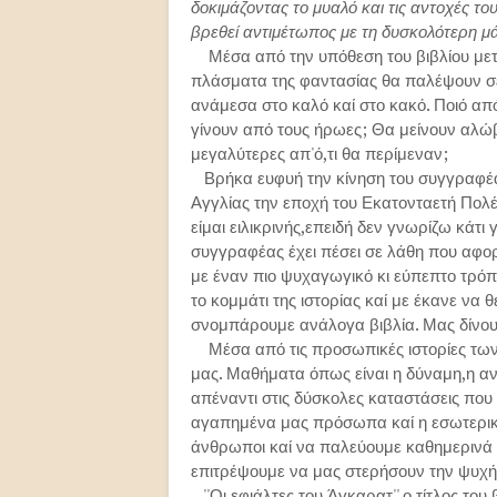
δοκιμάζοντας το μυαλό και τις αντοχές το
βρεθεί αντιμέτωπος με τη δυσκολότερη μ
Μέσα από την υπόθεση του βιβλίου μετ
πλάσματα της φαντασίας θα παλέψουν σε
ανάμεσα στο καλό καί στο κακό. Ποιό από
γίνουν από τους ήρωες; Θα μείνουν αλώβη
μεγαλύτερες απ'ό,τι θα περίμεναν;
Βρήκα ευφυή την κίνηση του συγγραφέα 
Αγγλίας την εποχή του Εκατονταετή Πολέμ
είμαι ειλικρινής,επειδή δεν γνωρίζω κάτι
συγγραφέας έχει πέσει σε λάθη που αφο
με έναν πιο ψυχαγωγικό κι εύπεπτο τρόπ
το κομμάτι της ιστορίας καί με έκανε ν
σνομπάρουμε ανάλογα βιβλία. Μας δίνουν
Μέσα από τις προσωπικές ιστορίες των
μας. Μαθήματα όπως είναι η δύναμη,η αν
απέναντι στις δύσκολες καταστάσεις που
αγαπημένα μας πρόσωπα καί η εσωτερική
άνθρωποι καί να παλεύουμε καθημερινά 
επιτρέψουμε να μας στερήσουν την ψυχή
''Οι εφιάλτες του Άγκαρατ'' ο τίτλος του