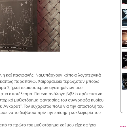
)
ένη καί πασιφανής. Ναι,υπάρχουν κάποια λογοτεχνικά
ω κάπως παραπάνω. Χαίρομαι,ιδιαιτέρως,όταν μπορώ
ασμό 2,ή,καί περισσοτέρων αγαπημένων μου
ρτιο αποτέλεσμα. Για ένα ανάλογο βιβλίο πρόκειται να
ιστορικό μυθιστόρημα φαντασίας του συγγραφέα κυρίου
του Άγκαρατ''. Τον ευχαριστώ πολύ για την αποστολή του
δωσε να το διαβάσω πρίν την επίσημη κυκλοφορία του
ό το πρώτο του μυθιστόρημα καί μου είχε αφήσει