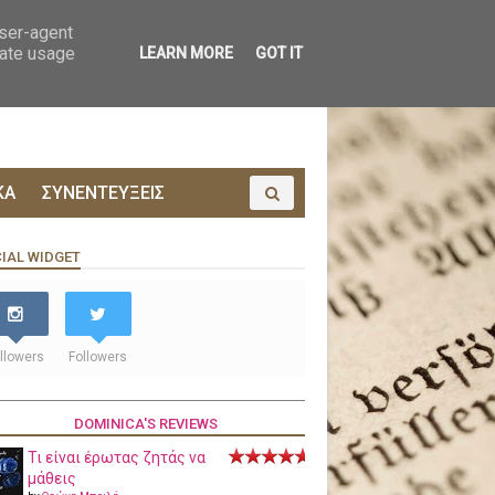
ΟΙΝΩΝΙΑ
ΠΡΟΔΗΜΟΣΙΕΥΣΗ
user-agent
rate usage
LEARN MORE
GOT IT
ΚΑ
ΣΥΝΕΝΤΕΥΞΕΙΣ
IAL WIDGET
llowers
Followers
DOMINICA'S REVIEWS
Τι είναι έρωτας ζητάς να
μάθεις