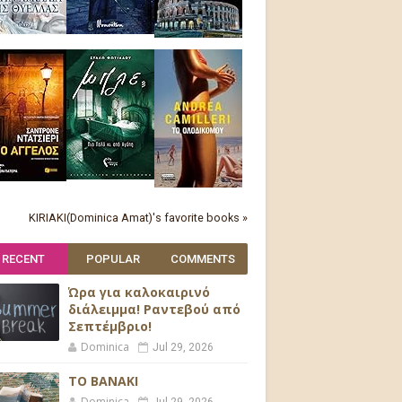
KIRIAKI(Dominica Amat)'s favorite books »
RECENT
POPULAR
COMMENTS
Ώρα για καλοκαιρινό
διάλειμμα! Ραντεβού από
Σεπτέμβριο!
Dominica
Jul 29, 2026
ΤΟ ΒΑΝΑΚΙ
Dominica