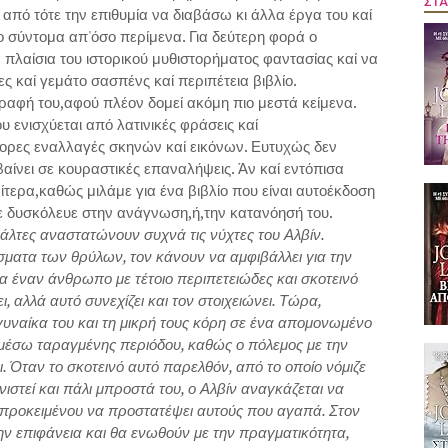
ΣΤΑ
από τότε την επιθυμία να διαβάσω κι άλλα έργα του καί
 σύντομα απ'όσο περίμενα. Για δεύτερη φορά ο
 πλαίσια του ιστορικού μυθιστορήματος φαντασίας καί να
 καί γεμάτο σασπένς καί περιπέτεια βιβλίο.
γραφή του,αφού πλέον δομεί ακόμη πιο μεστά κείμενα.
υ ενισχύεται από λατινικές φράσεις καί
ήγορες εναλλαγές σκηνών καί εικόνων. Ευτυχώς δεν
αίνει σε κουραστικές επαναλήψεις. Άν καί εντόπισα
ίτερα,καθώς μιλάμε για ένα βιβλίο που είναι αυτοέκδοση
με δυσκόλευε στην ανάγνωση,ή,την κατανόησή του.
ιάλτες αναστατώνουν συχνά τις νύχτες του Αλβίν.
σματα των θρύλων, τον κάνουν να αμφιβάλλει για την
ια έναν άνθρωπο με τέτοιο περιπετειώδες και σκοτεινό
, αλλά αυτό συνεχίζει και τον στοιχειώνει. Τώρα,
γυναίκα του και τη μικρή τους κόρη σε ένα απομονωμένο
μέσω ταραγμένης περιόδου, καθώς ο πόλεμος με την
. Όταν το σκοτεινό αυτό παρελθόν, από το οποίο νόμιζε
ιστεί και πάλι μπροστά του, ο Αλβίν αναγκάζεται να
 προκειμένου να προστατέψει αυτούς που αγαπά. Στον
την επιφάνεια και θα ενωθούν με την πραγματικότητα,