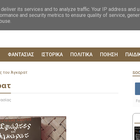
ΟΓΡΑΦΙΕΣ
ΔΥΣΤΟΠΙΚΑ
ΞΕΝΗ ΛΟΓΟΤΕΧΝΙΑ
ΦΙΛΟΣΟΦΙΚΑ
ΕΠΙΚ
deliver its services and to analyze traffic. Your IP address and 
ormance and security metrics to ensure quality of service, gene
abuse.
Ρ
ΦΑΝΤΑΣΙΑΣ
ΙΣΤΟΡΙΚΑ
ΠΟΛΙΤΙΚΑ
ΠΟΙΗΣΗ
ΠΑΙΔΙ
ες του Άγκαρατ
SOC
ρατ
ασίας
Fo