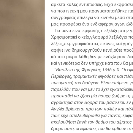
αρκετά καλές εντυπώσεις. Είχα εκφράσει 
να που η ευχή μου πραγματοποιήθηκε πιο
συγγραφέας επιλέγει να κινηθεί μέσα στα
μας προσφέρει ένα ενδιαφέρον,αγωνιώδες
Για μένα είναι εμφανής η εξέλιξη στην 
Χρησιμοποιεί οικείο,γλαφυρό λεξιλόγιο πο
λέξεις,περιγραφικότατες εικόνες καί γρ
αφήνει να δημιουργηθούν κενά,ούτε προβ
κάποια μικρά λάθη,δεν με ενόχλησαν ιδια
καί γενικότερα δεν υπήρχε κάτι που θα 
''
Βασίλειο της Φραγκίας 1346 μ.Χ. Οι εφ
Περίεργες, τρομακτικές φιγούρες και πλά
πνευματική του διαύγεια. Είναι επόμενο γ
παρελθόν που ναι μεν το έχει εγκαταλείψει
προσπαθεί να ζήσει μία ήσυχη ζωή με τη 
αγρόκτημα στον Βορρά του βασιλείου εν 
Αγγλία βρίσκεται προ των πυλών και πάλι
πως είχε απελευθερωθεί για πάντα, εμφαν
ακολουθήσει ξανά τον δρόμο του αίματος
δρόμο αυτό, οι εφιάλτες του θα έρθουν σ