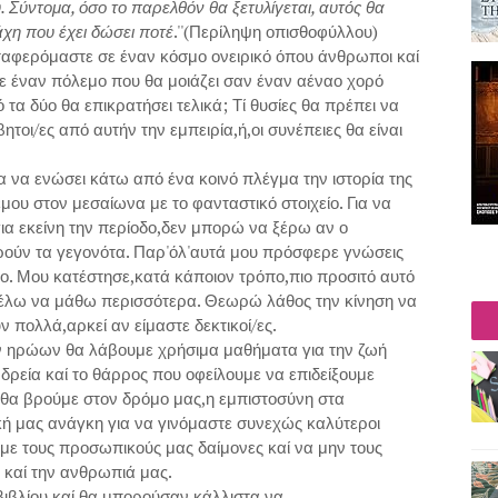
υ. Σύντομα, όσο το παρελθόν θα ξετυλίγεται, αυτός θα
άχη που έχει δώσει ποτέ
.''(Περίληψη οπισθοφύλλου)
αφερόμαστε σε έναν κόσμο ονειρικό όπου άνθρωποι καί
 έναν πόλεμο που θα μοιάζει σαν έναν αέναο χορό
 τα δύο θα επικρατήσει τελικά; Τί θυσίες θα πρέπει να
τοι/ες από αυτήν την εμπειρία,ή,οι συνέπειες θα είναι
να ενώσει κάτω από ένα κοινό πλέγμα την ιστορία της
ου στον μεσαίωνα με το φανταστικό στοιχείο. Για να
 για εκείνη την περίοδο,δεν μπορώ να ξέρω αν ο
ρούν τα γεγονότα. Παρ'όλ'αυτά μου πρόσφερε γνώσεις
ο. Μου κατέστησε,κατά κάποιον τρόπο,πιο προσιτό αυτό
α θέλω να μάθω περισσότερα. Θεωρώ λάθος την κίνηση να
 πολλά,αρκεί αν είμαστε δεκτικοί/ες.
 ηρώων θα λάβουμε χρήσιμα μαθήματα για την ζωή
δρεία καί το θάρρος που οφείλουμε να επιδείξουμε
 θα βρούμε στον δρόμο μας,η εμπιστοσύνη στα
 μας ανάγκη για να γινόμαστε συνεχώς καλύτεροι
με τους προσωπικούς μας δαίμονες καί να μην τους
 καί την ανθρωπιά μας.
 βιβλίου καί θα μπορούσαν κάλλιστα να