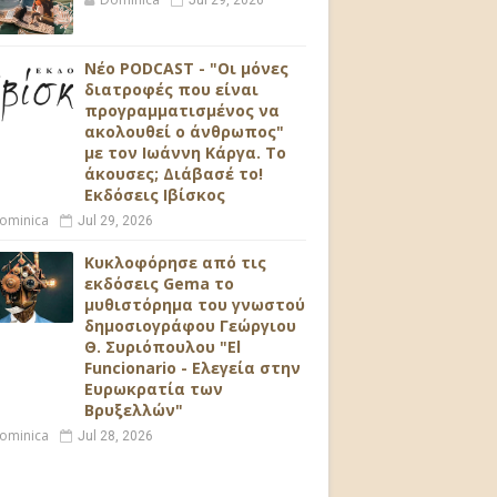
Jul 29, 2026
Νέο PODCAST - "Οι μόνες
διατροφές που είναι
προγραμματισμένος να
ακολουθεί ο άνθρωπος"
με τον Ιωάννη Κάργα. Το
άκουσες; Διάβασέ το!
Εκδόσεις Ιβίσκος
ominica
Jul 29, 2026
Κυκλοφόρησε από τις
εκδόσεις Gema το
μυθιστόρημα του γνωστού
δημοσιογράφου Γεώργιου
Θ. Συριόπουλου "El
Funcionario - Ελεγεία στην
Ευρωκρατία των
Βρυξελλών"
ominica
Jul 28, 2026