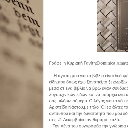
Γράφει η Κυριακή Γανίτη(Dominica Amat
Η αγάπη μου για τα βιβλία είναι δεδομ
είδη,που όπως έχω ξαναπεί,τα ξεχωρίζ
μέσα σε ένα βιβλίο να βρώ έναν συνδυ
λογοτεχνικών ειδών καί να υπάρχει ένα ά
σας μιλήσω σήμερα. Ο λόγος για το νέο 
Αριστείδη Νάστου,με τίτλο ''Οι εφιάλτες 
αντιτύπου καί την δυνατότητα που μου έ
στις 21 Δεκεμβρίου,αν θυμάμαι καλά.
Την πένα του συγγραφέα την γνώρισα απ