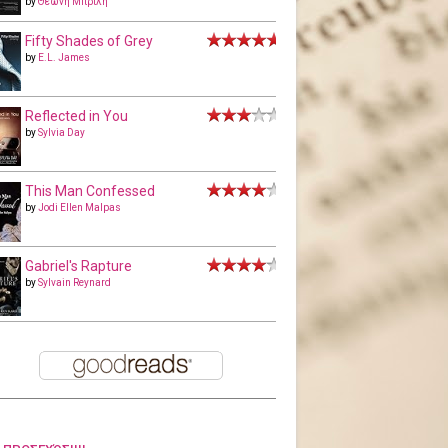
by
Θεώνη Μπριλή
Fifty Shades of Grey
by
E.L. James
Reflected in You
by
Sylvia Day
This Man Confessed
by
Jodi Ellen Malpas
Gabriel's Rapture
by
Sylvain Reynard