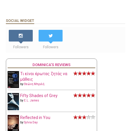
SOCIAL WIDGET
Followers
Followers
DOMINICA'S REVIEWS
Τι είναι έρωτας ζητάς να
μάθεις
by
Θεώνη Μπριλή
Fifty Shades of Grey
by
E.L. James
Reflected in You
by
Sylvia Day