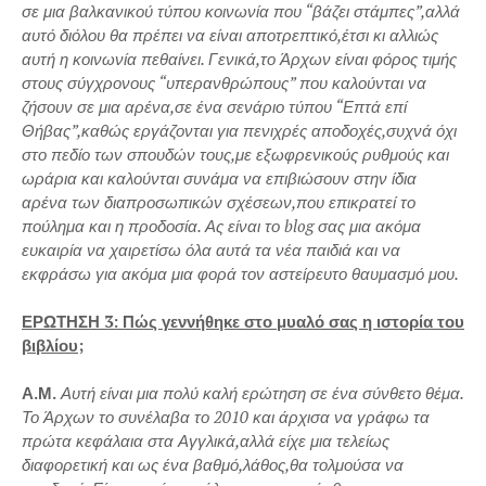
σε μια βαλκανικού τύπου κοινωνία που “βάζει στάμπες”,αλλά
αυτό διόλου θα πρέπει να είναι αποτρεπτικό,έτσι κι αλλιώς
αυτή η κοινωνία πεθαίνει. Γενικά,το Άρχων είναι φόρος τιμής
στους σύγχρονους “υπερανθρώπους” που καλούνται να
ζήσουν σε μια αρένα,σε ένα σενάριο τύπου “Επτά επί
Θήβας”,καθώς εργάζονται για πενιχρές αποδοχές,συχνά όχι
στο πεδίο των σπουδών τους,με εξωφρενικούς ρυθμούς και
ωράρια και καλούνται συνάμα να επιβιώσουν στην ίδια
αρένα των διαπροσωπικών σχέσεων,που επικρατεί το
πούλημα και η προδοσία. Ας είναι το blog σας μια ακόμα
ευκαιρία να χαιρετίσω όλα αυτά τα νέα παιδιά και να
εκφράσω για ακόμα μια φορά τον αστείρευτο θαυμασμό μου.
ΕΡΩΤΗΣΗ 3: Πώς γεννήθηκε στο μυαλό σας η ιστορία του
βιβλίου;
Α.Μ.
Αυτή είναι μια πολύ καλή ερώτηση σε ένα σύνθετο θέμα.
Το Άρχων το συνέλαβα το 2010 και άρχισα να γράφω τα
πρώτα κεφάλαια στα Αγγλικά,αλλά είχε μια τελείως
διαφορετική και ως ένα βαθμό,λάθος,θα τολμούσα να