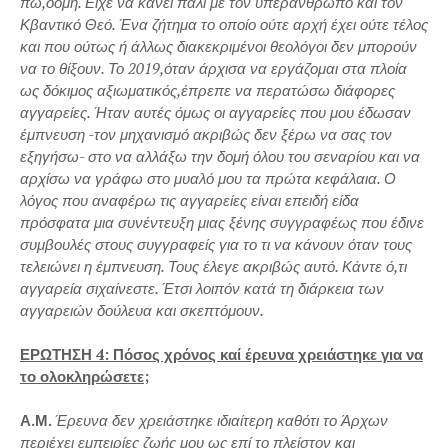
πω,δομή. Είχε να κάνει πάλι με τον υπεράνθρωπο και τον
Κβαντικό Θεό. Ένα ζήτημα το οποίο ούτε αρχή έχει ούτε τέλος
και που ούτως ή άλλως διακεκριμένοι θεολόγοι δεν μπορούν
να το θίξουν. Το 2019,όταν άρχισα να εργάζομαι στα πλοία
ως δόκιμος αξιωματικός,έπρεπε να περατώσω διάφορες
αγγαρείες. Ήταν αυτές όμως οι αγγαρείες που μου έδωσαν
έμπνευση -τον μηχανισμό ακριβώς δεν ξέρω να σας τον
εξηγήσω- στο να αλλάξω την δομή όλου του σεναρίου και να
αρχίσω να γράφω στο μυαλό μου τα πρώτα κεφάλαια. Ο
λόγος που αναφέρω τις αγγαρείες είναι επειδή είδα
πρόσφατα μια συνέντευξη μιας ξένης συγγραφέως που έδινε
συμβουλές στους συγγραφείς για το τι να κάνουν όταν τους
τελειώνει η έμπνευση. Τους έλεγε ακριβώς αυτό. Κάντε ό,τι
αγγαρεία σιχαίνεστε. Έτσι λοιπόν κατά τη διάρκεια των
αγγαρειών δούλευα και σκεπτόμουν.
ΕΡΩΤΗΣΗ 4: Πόσος χρόνος καί έρευνα χρειάστηκε για να
το ολοκληρώσετε;
Α.Μ.
Έρευνα δεν χρειάστηκε ιδιαίτερη καθότι το Άρχων
περιέχει εμπειρίες ζωής μου ως επί το πλείστον και