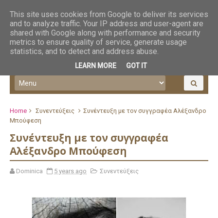
This site uses cookies from Google to deliver its services
and to analyze traffic. Your IP address and user-agent are
shared with Google along with performance and security
metrics to ensure quality of service, generate usage
statistics, and to detect and address abuse.
LEARN MORE
GOT IT
Home
Συνεντεύξεις
Συνέντευξη με τον συγγραφέα Αλέξανδρο
Μπούφεση
Συνέντευξη με τον συγγραφέα
Αλέξανδρο Μπούφεση
Dominica
5 years ago
Συνεντεύξεις