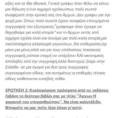
αξίες και τα ίδια ιδανικά. Γενικά γράφω όταν θέλω να κάνω
μια δήλωση ή ένα αιχμηρό σχόλιο,όπως πολύ σωστά
αναφέρατε στην κριτική σας στο Άρχων. Δεν γράφω για την
ψυχή μου. Όπως πολύ σωστά έχουν αναφέρει επιτυχημένοι
συγγραφείς του εξωτερικού,“γράφουμε όταν έχουμε να
διηγηθούμε μια καλή ιστορία” και το Άρχων εκτός από
αιχμηρό σχόλιο είναι και συνάμα μια πολύ καλή ιστορία,μια
τακτοποιημένη αλληλουχία γεγονότων. Θα επιθυμούσα,όχι
μόνο για μένα,αλλά και για τους υπόλοιπους ποιοτικούς
συγγραφείς,κάποια στιγμή να υπάρξουν ΚΑΙ οικονομικές
απολαβές από την συγγραφή,αλλά δυστυχώς ζούμε στην
Ελλάδα -σε μια αγορά για δυο τρεις συγγραφείς
συγκεκριμένου είδους- και αυτομάτως οι επιθυμίες τέτοιου
είδους καθίστανται ευσεβείς πόθοι.
EΡΩΤΗΣΗ 2: Κυκλοφόρησε πρόσφατα από τις εκδόσεις
Λιβάνη το δεύτερο βιβλίο σας με τίτλο ‘’Άρχων Η
χαραυγή του υπερανθρώπου’’. Να είναι καλοτάξιδο.
Μπορείτε να μας πείτε λίγα λόγια γι’αυτό;