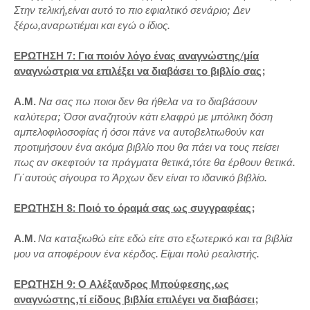
Στην τελική,είναι αυτό το πιο εφιαλτικό σενάριο; Δεν
ξέρω,αναρωτιέμαι και εγώ ο ίδιος.
ΕΡΩΤΗΣΗ 7: Για ποιόν λόγο ένας αναγνώστης/μία
αναγνώστρια να επιλέξει να διαβάσει το βιβλίο σας;
Α.Μ.
Να σας πω ποιοι δεν θα ήθελα να το διαβάσουν
καλύτερα; Όσοι αναζητούν κάτι ελαφρύ με μπόλικη δόση
αμπελοφιλοσοφίας ή όσοι πάνε να αυτοβελτιωθούν και
προτιμήσουν ένα ακόμα βιβλίο που θα πάει να τους πείσει
πως αν σκεφτούν τα πράγματα θετικά,τότε θα έρθουν θετικά.
Γι΄αυτούς σίγουρα το Άρχων δεν είναι το ιδανικό βιβλίο.
ΕΡΩΤΗΣΗ 8: Ποιό το όραμά σας ως συγγραφέας;
Α.Μ.
Να καταξιωθώ είτε εδώ είτε στο εξωτερικό και τα βιβλία
μου να αποφέρουν ένα κέρδος. Είμαι πολύ ρεαλιστής.
ΕΡΩΤΗΣΗ 9: Ο Αλέξανδρος Μπούφεσης,ως
αναγνώστης,τί είδους βιβλία επιλέγει να διαβάσει;