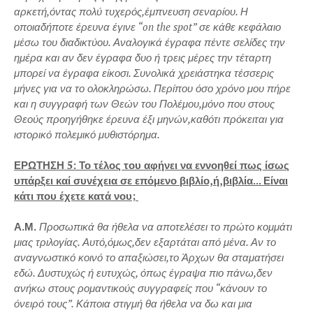
αρκετή,όντας πολύ τυχερός,έμπνευση σεναρίου. Η
οποιαδήποτε έρευνα έγινε “on the spot” σε κάθε κεφάλαιο
μέσω του διαδικτύου. Αναλογικά έγραφα πέντε σελίδες την
ημέρα και αν δεν έγραφα δυο ή τρεις μέρες την τέταρτη
μπορεί να έγραφα είκοσι. Συνολικά χρειάστηκα τέσσερις
μήνες για να το ολοκληρώσω. Περίπου όσο χρόνο μου πήρε
και η συγγραφή των Θεών του Πολέμου,μόνο που στους
Θεούς προηγήθηκε έρευνα έξι μηνών,καθότι πρόκειται για
ιστορικό πολεμικό μυθιστόρημα.
ΕΡΩΤΗΣΗ 5: Το τέλος του αφήνει να εννοηθεί πως ίσως
υπάρξει καί συνέχεια σε επόμενο βιβλίο,ή,βιβλία... Είναι
κάτι που έχετε κατά νου;
Α.Μ.
Προσωπικά θα ήθελα να αποτελέσει το πρώτο κομμάτι
μιας τριλογίας. Αυτό,όμως,δεν εξαρτάται από μένα. Αν το
αναγνωστικό κοινό το απαξιώσει,το Άρχων θα σταματήσει
εδώ. Δυστυχώς ή ευτυχώς, όπως έγραψα πιο πάνω,δεν
ανήκω στους ρομαντικούς συγγραφείς που “κάνουν το
όνειρό τους”. Κάποια στιγμή θα ήθελα να δω και μια