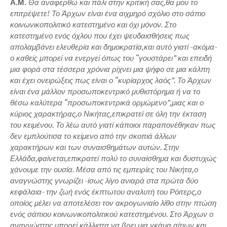
Α.Μ.
Θα αναφερθώ και πάλι στην κριτική σας,θα μου το
επιτρέψετε! Το Άρχων είναι ένα αιχμηρό σχόλιο στο σάπιο
κοινωνικοπολιτικό κατεστημένο και όχι μόνον. Στο
κατεστημένο ενός όχλου που έχει ψευδαισθήσεις πως
απολαμβάνει ελευθερία και δημοκρατία,και αυτό γιατί -ακόμα-
ο καθείς μπορεί να ενεργεί όπως του “γουστάρει” και επειδή
μια φορά στα τέσσερα χρόνια ρίχνει μια ψήφο σε μια κάλπη
και έχει ονειρώξεις πως είναι ο “κυρίαρχος λαός”. Το Άρχων
είναι ένα μάλλον προσωποκεντρικό μυθιστόρημα ή να το
θέσω καλύτερα “προσωποκεντρικά ορμώμενο”,μιας και ο
κύριος χαρακτήρας,ο Νικήτας,επικρατεί σε όλη την έκταση
του κειμένου. Το λέω αυτό γιατί κάποιοι παραπονέθηκαν πως
δεν εμπλούτισα το κείμενο από την σκοπιά άλλων
χαρακτήρων και των συναισθημάτων αυτών. Στην
Ελλάδα,φαίνεται,επικρατεί πολύ το συναίσθημα και δυστυχώς
χάνουμε την ουσία. Μέσα από τις εμπειρίες του Νικήτα,ο
αναγνώστης γνωρίζει -ίσως λίγο ανιαρά στα πρώτα δύο
κεφάλαια- την ζωή ενός έκπτωτου αναλυτή του Ρόιτερς,ο
οποίος μέλει να αποτελέσει τον ακρογωνιαίο λίθο στην πτώση
ενός σάπιου κοινωνικοπολιτικού κατεστημένου. Στο Άρχων ο
αναγνώστης μπορεί κάλλιστα να βρει μια γκάμα αίτιων και