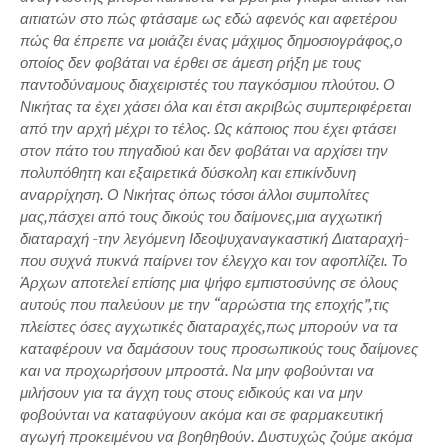
αιτιατών στο πώς φτάσαμε ως εδώ αφενός και αφετέρου
πώς θα έπρεπε να μοιάζει ένας μάχιμος δημοσιογράφος,ο
οποίος δεν φοβάται να έρθει σε άμεση ρήξη με τους
παντοδύναμους διαχειριστές του παγκόσμιου πλούτου. Ο
Νικήτας τα έχει χάσει όλα και έτσι ακριβώς συμπεριφέρεται
από την αρχή μέχρι το τέλος. Ως κάποιος που έχει φτάσει
στον πάτο του πηγαδιού και δεν φοβάται να αρχίσει την
πολυπόθητη και εξαιρετικά δύσκολη και επικίνδυνη
αναρρίχηση. Ο Νικήτας όπως τόσοι άλλοι συμπολίτες
μας,πάσχει από τους δικούς του δαίμονες,μια αγχωτική
διαταραχή -την λεγόμενη Ιδεοψυχαναγκαστική Διαταραχή-
που συχνά πυκνά παίρνει τον έλεγχο και τον αφοπλίζει. Το
Άρχων αποτελεί επίσης μια ψήφο εμπιστοσύνης σε όλους
αυτούς που παλεύουν με την “αρρώστια της εποχής”,τις
πλείστες όσες αγχωτικές διαταραχές,πως μπορούν να τα
καταφέρουν να δαμάσουν τους προσωπικούς τους δαίμονες
και να προχωρήσουν μπροστά. Να μην φοβούνται να
μιλήσουν για τα άγχη τους στους ειδικούς και να μην
φοβούνται να καταφύγουν ακόμα και σε φαρμακευτική
αγωγή προκειμένου να βοηθηθούν. Δυστυχώς ζούμε ακόμα