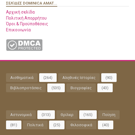
ΣΕΛΊΔΕΣ DOMINICA AMAT...
Αρχική σελίδα
Πολιτική Απορρήτου
Όροι & Προϋποθέσεις
Επικοινωνία
Αισθηματικά
(264)
Αληθινές Ιστορίες
(90)
Βιβλιοπροτάσεις
(535)
Βιογραφίες
(43)
Αστυνομικά
(313)
Θρίλερ
(165)
Ποίηση
(81)
Πολιτικά
(25)
Φιλοσοφικά
(40)