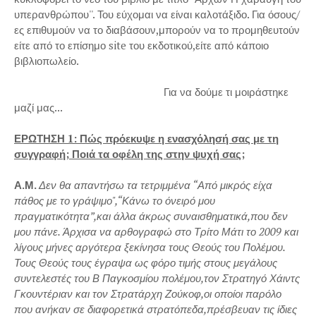
υπερανθρώπου''. Του εύχομαι να είναι καλοτάξιδο. Για όσους/
ες επιθυμούν να το διαβάσουν,μπορούν να το προμηθευτούν
είτε από το επίσημο site του εκδοτικού,είτε από κάποιο
βιβλιοπωλείο.
Για να δούμε τι μοιράστηκε
μαζί μας...
ΕΡΩΤΗΣΗ 1: Πώς πρόεκυψε η ενασχόλησή σας με τη
συγγραφή; Ποιά τα οφέλη της στην ψυχή σας;
Α.Μ.
Δεν θα απαντήσω τα τετριμμένα “Από μικρός είχα
πάθος με το γράψιμο",“Κάνω το όνειρό μου
πραγματικότητα”,και άλλα άκρως συναισθηματικά,που δεν
μου πάνε. Άρχισα να αρθογραφώ στο Τρίτο Μάτι το 2009 και
λίγους μήνες αργότερα ξεκίνησα τους Θεούς του Πολέμου.
Τους Θεούς τους έγραψα ως φόρο τιμής στους μεγάλους
συντελεστές του Β Παγκοσμίου πολέμου,τον Στρατηγό Χάιντς
Γκουντέριαν και τον Στρατάρχη Ζούκοφ,οι οποίοι παρόλο
που ανήκαν σε διαφορετικά στρατόπεδα,πρέσβευαν τις ίδιες