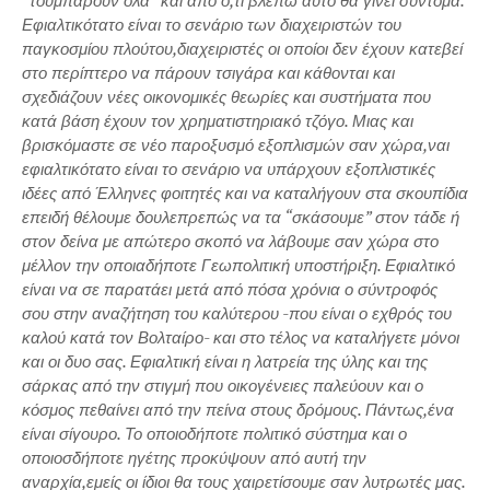
“τουμπάρουν όλα” και από ό,τι βλέπω αυτό θα γίνει σύντομα.
Εφιαλτικότατο είναι το σενάριο των διαχειριστών του
παγκοσμίου πλούτου,διαχειριστές οι οποίοι δεν έχουν κατεβεί
στο περίπτερο να πάρουν τσιγάρα και κάθονται και
σχεδιάζουν νέες οικονομικές θεωρίες και συστήματα που
κατά βάση έχουν τον χρηματιστηριακό τζόγο. Μιας και
βρισκόμαστε σε νέο παροξυσμό εξοπλισμών σαν χώρα,ναι
εφιαλτικότατο είναι το σενάριο να υπάρχουν εξοπλιστικές
ιδέες από Έλληνες φοιτητές και να καταλήγουν στα σκουπίδια
επειδή θέλουμε δουλεπρεπώς να τα “σκάσουμε” στον τάδε ή
στον δείνα με απώτερο σκοπό να λάβουμε σαν χώρα στο
μέλλον την οποιαδήποτε Γεωπολιτική υποστήριξη. Εφιαλτικό
είναι να σε παρατάει μετά από πόσα χρόνια ο σύντροφός
σου στην αναζήτηση του καλύτερου -που είναι ο εχθρός του
καλού κατά τον Βολταίρο- και στο τέλος να καταλήγετε μόνοι
και οι δυο σας. Εφιαλτική είναι η λατρεία της ύλης και της
σάρκας από την στιγμή που οικογένειες παλεύουν και ο
κόσμος πεθαίνει από την πείνα στους δρόμους. Πάντως,ένα
είναι σίγουρο. Το οποιοδήποτε πολιτικό σύστημα και ο
οποιοσδήποτε ηγέτης προκύψουν από αυτή την
αναρχία,εμείς οι ίδιοι θα τους χαιρετίσουμε σαν λυτρωτές μας.