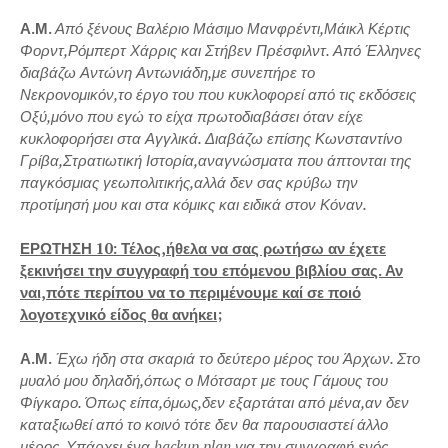
Α.Μ.
Από ξένους Βαλέριο Μάσιμο Μανφρέντι,Μάικλ Κέρτις
Φορντ,Ρόμπερτ Χάρρις και Στήβεν Πρέσφιλντ. Από Έλληνες
διαβάζω Αντώνη Αντωνιάδη,με συνεπήρε το
Νεκρονομικόν,το έργο του που κυκλοφορεί από τις εκδόσεις
Οξύ,μόνο που εγώ το είχα πρωτοδιαβάσει όταν είχε
κυκλοφορήσει στα Αγγλικά. Διαβάζω επίσης Κωνσταντίνο
Γρίβα,Στρατιωτική Ιστορία,αναγνώσματα που άπτονται της
παγκόσμιας γεωπολιτικής,αλλά δεν σας κρύβω την
προτίμησή μου και στα κόμικς και ειδικά στον Κόναν.
ΕΡΩΤΗΣΗ 10: Τέλος,ήθελα να σας ρωτήσω αν έχετε
ξεκινήσει την συγγραφή του επόμενου βιβλίου σας. Αν
ναι,πότε περίπου να το περιμένουμε καί σε ποιό
λογοτεχνικό είδος θα ανήκει;
Α.Μ.
Έχω ήδη στα σκαριά το δεύτερο μέρος του Άρχων. Στο
μυαλό μου δηλαδή,όπως ο Μότσαρτ με τους Γάμους του
Φίγκαρο. Όπως είπα,όμως,δεν εξαρτάται από μένα,αν δεν
καταξιωθεί από το κοινό τότε δεν θα παρουσιαστεί άλλο
μέρος. Υπάρχει ένα backup plan για την συγγραφή ενός