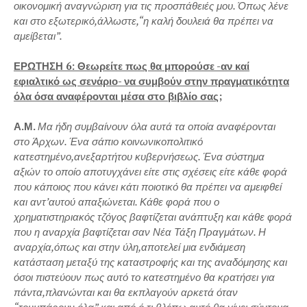
οικονομική αναγνώριση για τις προσπάθειές μου. Όπως λένε
και στο εξωτερικό,άλλωστε,“η καλή δουλειά θα πρέπει να
αμείβεται”.
ΕΡΩΤΗΣΗ 6: Θεωρείτε πως θα μπορούσε -αν καί
εφιαλτικό ως σενάριο- να συμβούν στην πραγματικότητα
όλα όσα αναφέρονται μέσα στο βιβλίο σας;
Α.Μ.
Μα ήδη συμβαίνουν όλα αυτά τα οποία αναφέρονται
στο Άρχων. Ένα σάπιο κοινωνικοπολιτικό
κατεστημένο,ανεξαρτήτου κυβερνήσεως. Ένα σύστημα
αξιών το οποίο αποτυγχάνει είτε στις σχέσεις είτε κάθε φορά
που κάποιος που κάνει κάτι ποιοτικό θα πρέπει να αμειφθεί
και αντ’αυτού απαξιώνεται. Κάθε φορά που ο
χρηματιστηριακός τζόγος βαφτίζεται ανάπτυξη και κάθε φορά
που η αναρχία βαφτίζεται σαν Νέα Τάξη Πραγμάτων. Η
αναρχία,όπως και στην ύλη,αποτελεί μια ενδιάμεση
κατάσταση μεταξύ της καταστροφής και της αναδόμησης και
όσοι πιστεύουν πως αυτό το κατεστημένο θα κρατήσει για
πάντα,πλανώνται και θα εκπλαγούν αρκετά όταν