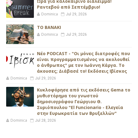
Ώρα για καλοκαιρινό διάλειμμα!
Ραντεβού από Σεπτέμβριο!
Dominica
Jul 29, 2026
ΤΟ ΒΑΝΑΚΙ
Dominica
Jul 29, 2026
Νέο PODCAST - "Οι μόνες διατροφές που
είναι προγραμματισμένος να ακολουθεί
ο άνθρωπος" με τον Ιωάννη Κάργα. Το
άκουσες; Διάβασέ το! Εκδόσεις Ιβίσκος
Dominica
Jul 29, 2026
Κυκλοφόρησε από τις εκδόσεις Gema το
μυθιστόρημα του γνωστού
δημοσιογράφου Γεώργιου Θ.
Συριόπουλου "El Funcionario - Ελεγεία
στην Ευρωκρατία των Βρυξελλών"
Dominica
Jul 28, 2026