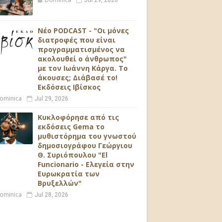
Jul 29, 2026
Νέο PODCAST - "Οι μόνες
διατροφές που είναι
προγραμματισμένος να
ακολουθεί ο άνθρωπος"
με τον Ιωάννη Κάργα. Το
άκουσες; Διάβασέ το!
Εκδόσεις Ιβίσκος
ominica
Jul 29, 2026
Κυκλοφόρησε από τις
εκδόσεις Gema το
μυθιστόρημα του γνωστού
δημοσιογράφου Γεώργιου
Θ. Συριόπουλου "El
Funcionario - Ελεγεία στην
Ευρωκρατία των
Βρυξελλών"
ominica
Jul 28, 2026