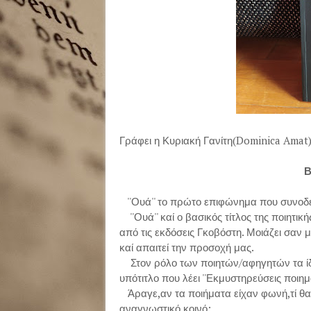
Γράφει η Κυριακή Γανίτη(Dominica Amat
Β
''Ουά'' το πρώτο επιφώνημα που συνοδεύ
''Ουά'' καί ο βασικός τίτλος της ποιητ
από τις εκδόσεις Γκοβόστη. Μοιάζει σαν 
καί απαιτεί την προσοχή μας.
Στον ρόλο των ποιητών/αφηγητών τα ίδια
υπότιτλο που λέει ''Εκμυστηρεύσεις ποιημά
Άραγε,αν τα ποιήματα είχαν φωνή,τί θα 
αναγνωστικό κοινό;