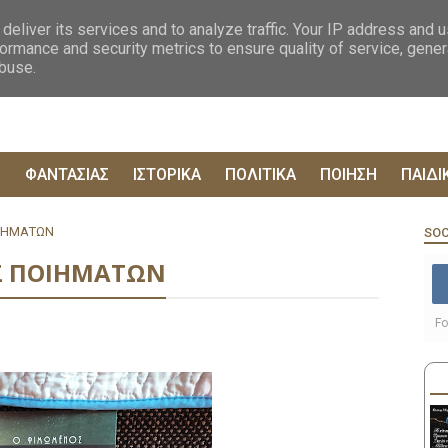
ΟΓΡΑΦΙΕΣ
ΔΥΣΤΟΠΙΚΑ
ΞΕΝΗ ΛΟΓΟΤΕΧΝΙΑ
ΦΙΛΟΣΟΦΙΚΑ
ΕΠΙΚ
deliver its services and to analyze traffic. Your IP address and 
ormance and security metrics to ensure quality of service, gene
abuse.
Ρ
ΦΑΝΤΑΣΙΑΣ
ΙΣΤΟΡΙΚΑ
ΠΟΛΙΤΙΚΑ
ΠΟΙΗΣΗ
ΠΑΙΔΙ
ΟΙΗΜΑΤΩΝ
SOC
ΙΣ ΠΟΙΗΜΑΤΩΝ
Fo