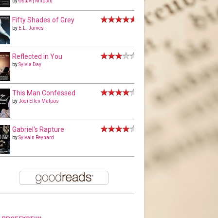
by
Θεώνη Μπριλή
Fifty Shades of Grey
by
E.L. James
Reflected in You
by
Sylvia Day
This Man Confessed
by
Jodi Ellen Malpas
Gabriel's Rapture
by
Sylvain Reynard