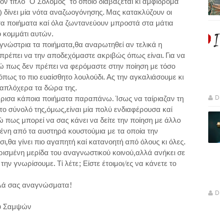
ον τίτλο ''Ο Σολομός'' το οποίο διαβάζεται κι αμφίδρομα
) δίνει μία νότα αναζωογόνησης. Μας κατακλύζουν οι
α ποιήματα καί όλα ζωντανεύουν μπροστά στα μάτια
 κομμάτι αυτών.
νώστρια τα ποιήματα,θα αναρωτηθεί αν τελικά η
πρέπει να την αποδεχόμαστε ακριβώς όπως είναι. Για να
ώ πως δεν πρέπει να φερόμαστε στην ποίηση με τόσο
 όπως το πιο ευαίσθητο λουλούδι. Ας την αγκαλιάσουμε κι
ι απλόχερα τα δώρα της.
ρισα κάποια ποιήματα παραπάνω. Ίσως να ταίριαζαν τη
D
το σύνολό της,όμως,είναι μία πολύ ενδιαφέρουσα καί
 πως μπορεί να σας κάνει να δείτε την ποίηση με άλλο
μένη από τα αυστηρά κουστούμια με τα οποία την
σι,θα γίνει πιο αγαπητή καί κατανοητή από όλους κι όλες.
ιορισμένη μερίδα του αναγνωστικού κοινού,αλλά ανήκει σε
την γνωρίσουμε. Τί λέτε; Είστε έτοιμοι/ες να κάνετε το
νώσματα!
D
ου Σαμψών