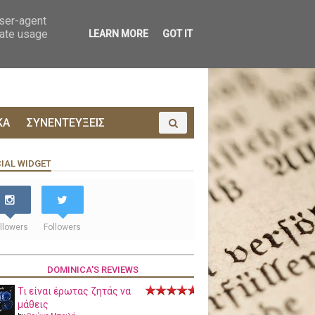
ΟΙΝΩΝΙΑ
ΠΡΟΔΗΜΟΣΙΕΥΣΗ
user-agent
rate usage
LEARN MORE
GOT IT
ΚΑ
ΣΥΝΕΝΤΕΥΞΕΙΣ
IAL WIDGET
llowers
Followers
DOMINICA'S REVIEWS
Τι είναι έρωτας ζητάς να
μάθεις