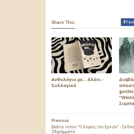
Share This:
Fac
Ανθολόγιο με... Αλάτι -
Διαβά
Συλλογικό
αποσπ
gothi
''Winte
Συμπα
Previous
Δελτίο τύπου ''Ο λόφος του Ερνιόν'' - Εκδό
24γράμματα