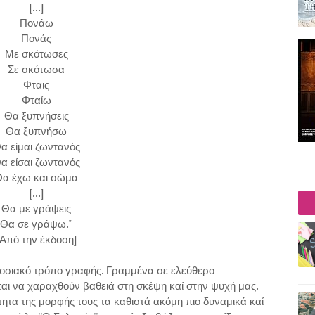
[...]
Πονάω
Πονάς
Με σκότωσες
Σε σκότωσα
Φταις
Φταίω
Θα ξυπνήσεις
Θα ξυπνήσω
α είμαι ζωντανός
α είσαι ζωντανός
α έχω και σώμα
[...]
Θα με γράψεις
Θα σε γράψω."
[Από την έκδοση]
σιακό τρόπο γραφής. Γραμμένα σε ελεύθερο
αι να χαραχθούν βαθειά στη σκέψη καί στην ψυχή μας.
τητα της μορφής τους τα καθιστά ακόμη πιο δυναμικά καί