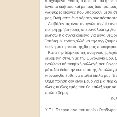
στοχευμένα. Ειδικά,το ποίημα που φέρει τ
(εγώ το διάβασα καί με τους δύο τρόπους
γλαφυρές εικόνες που υπάρχουν μέσα στ
μας. Γινόμαστε ένα αόρατο,αναπόσπαστο
Διαβάζοντας ένας αναγνώστης/μία αναγ
ποίηση χρήζει τόσης υπερανάλυσης,ή,θα 
μιλήσω πιο συγκεκριμένα για μένα,θεωρ
''απότομο'' τρόπο,αλλά να την αγγίζουμε
εκείνη,με τη σειρά της,θα μας προσφέρε
Κατά την διάρκεια της ανάγνωσης,ξεχώ
δεδομένη στιγμή με την ψυχολογία μου. Σ
εναλλακτική ποιητική συλλογή που θεωρώ
μάτι. Να δείτε την ουσία αυτής. Απαλλαγ
ντύνουν,θα έρθει να σταθεί δίπλα μας. Έτ
Όχι,η ποίηση δεν είναι μόνο για μία περ
όλους κι όλες εμάς που θα επιλέξουμε να 
πρώτο βήμα;
Καλά σας αναγ
Υ.Γ.1. Τα έργα είναι του κυρίου Θεόδωρ