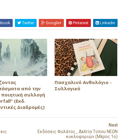
ebook
Twitter
Google+
Pinterest
Linkedin
ζοντας
Πασχαλινό Ανθολόγιο -
άσματα από την
Συλλογικό
c ποιητική συλλογή
rfall" (Εκδ.
ντικές Διαδρομές)
Next
σεις
Εκδόσεις Φυλάτος_ Δελτία Τύπου ΝΕΩΝ
κυκλοφοριών (Μέρος 1ο)