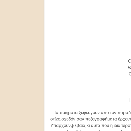
Θ
Θ
Θ
Τα ποιήματα ξεφεύγουν από τον παραδο
στίχο,σχεδόν,σαν πεζογραφήματα έρχοντ
Υπάρχουν,βέβαια,κι αυτά που η ιδιαιτερό