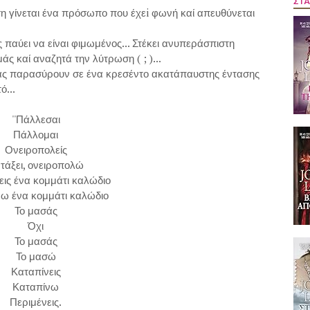
ΣΤΑ
η γίνεται ένα πρόσωπο που έχεi φωνή καί απευθύνεται
 παύει να είναι φιμωμένος... Στέκει ανυπεράσπιστη
ς καί αναζητά την λύτρωση ( ; )...
ς παρασύρουν σε ένα κρεσέντο ακατάπαυστης έντασης
ό...
''Πάλλεσαι
Πάλλομαι
Ονειροπολείς
τάξει, ονειροπολώ
ις ένα κομμάτι καλώδιο
ω ένα κομμάτι καλώδιο
Το μασάς
Όχι
Το μασάς
Το μασώ
Καταπίνεις
Καταπίνω
Περιμένεις.