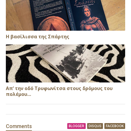
Η βασίλισσα της Σπάρτης
Απ’ την οδό Τρυφωνίτσα στους δρόμους του
πολέμου…
Comment
s
BLOGGER
DISQUS
FACEBOOK