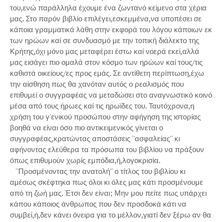
του,ενώ παράλληλα έχουμε ένα ζωντανό κείμενο στα χέρια
μας. Στο παρόν βιβλίο επιλέγει,εσκεμμένα,να υποπέσει σε
κάποια γραμματικά λάθη στην εκφορά του λόγου κάποιων εκ
των ηρώων καί σε συνδυασμό με την τοπική διάλεκτο της
Κρήτης,όχι μόνο μας μεταφέρει έστω καί νοερά εκεί,αλλά
μας εισάγει πιο ομαλά στον κόσμο των ηρώων καί τους/τις
καθιστά οικείους/ες προς εμάς. Σε αντίθετη περίπτωση,έχω
την αίσθηση πως θα χανόταν αυτός ο ρεαλισμός που
επιθυμεί ο συγγραφέας να μεταδώσει στο αναγνωστικό κοινό
μέσα από τους ήρωες καί τις ηρωϊδες του. Ταυτόχρονα,η
χρήση του γ'ενικού προσώπου στην αφήγηση της ιστορίας
βοηθά να είναι όσο πιο αντικειμενικός γίνεται ο
συγγραφέας,κρατώντας αποστάσεις ''ασφαλείας'' κι
αφήνοντας ελεύθερα τα πρόσωπα του βιβλίου να πράξουν
όπως επιθυμούν χωρίς εμπόδια,ή,λογοκρισία.
''Προσμένοντας την ανατολή'' ο τίτλος του βιβλίου κι
αμέσως σκέφτηκα πως όλοι κι όλες μας κάτι προσμένουμε
από τη ζωή μας. Έτσι δεν είναι; Μην μου πείτε πως υπάρχει
κάπου κάποιος άνθρωπος που δεν προσδοκά κάτι να
συμβεί,ή,δεν κάνει όνειρα για το μέλλον,γιατί δεν ξέρω αν θα