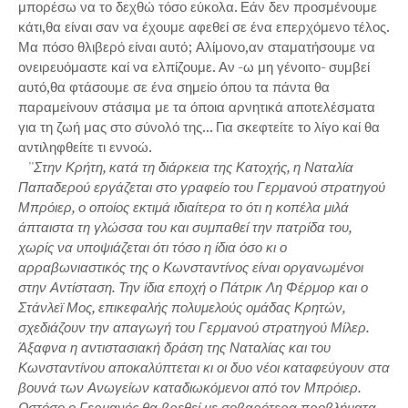
μπορέσω να το δεχθώ τόσο εύκολα. Εάν δεν προσμένουμε
κάτι,θα είναι σαν να έχουμε αφεθεί σε ένα επερχόμενο τέλος.
Μα πόσο θλιβερό είναι αυτό; Αλίμονο,αν σταματήσουμε να
ονειρευόμαστε καί να ελπίζουμε. Αν -ω μη γένοιτο- συμβεί
αυτό,θα φτάσουμε σε ένα σημείο όπου τα πάντα θα
παραμείνουν στάσιμα με τα όποια αρνητικά αποτελέσματα
για τη ζωή μας στο σύνολό της... Για σκεφτείτε το λίγο καί θα
αντιληφθείτε τι εννοώ.
''
Στην Κρήτη, κατά τη διάρκεια της Κατοχής, η Ναταλία
Παπαδερού εργάζεται στο γραφείο του Γερμανού στρατηγού
Μπρόιερ, ο οποίος εκτιμά ιδιαίτερα το ότι η κοπέλα μιλά
άπταιστα τη γλώσσα του και συμπαθεί την πατρίδα του,
χωρίς να υποψιάζεται ότι τόσο η ίδια όσο κι ο
αρραβωνιαστικός της ο Κωνσταντίνος είναι οργανωμένοι
στην Αντίσταση. Την ίδια εποχή ο Πάτρικ Λη Φέρμορ και ο
Στάνλεϊ Μος, επικεφαλής πολυμελούς ομάδας Κρητών,
σχεδιάζουν την απαγωγή του Γερμανού στρατηγού Μίλερ.
Άξαφνα η αντιστασιακή δράση της Ναταλίας και του
Κωνσταντίνου αποκαλύπτεται κι οι δυο νέοι καταφεύγουν στα
βουνά των Ανωγείων καταδιωκόμενοι από τον Μπρόιερ.
Ωστόσο ο Γερμανός θα βρεθεί με σοβαρότερα προβλήματα,