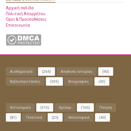
Αρχική σελίδα
Πολιτική Απορρήτου
Όροι & Προϋποθέσεις
Επικοινωνία
Αισθηματικά
(264)
Αληθινές Ιστορίες
(90)
Βιβλιοπροτάσεις
(535)
Βιογραφίες
(43)
Αστυνομικά
(313)
Θρίλερ
(165)
Ποίηση
(81)
Πολιτικά
(25)
Φιλοσοφικά
(40)