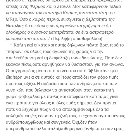
επειδή ο Λη Φέρμορ και ο Στάνλεϊ Μος καταφέρνουν τελικά
να απαγάγουν τον στρατηγό Κράιπε, αντικαταστάτη του
Μίλερ. Όσο ο καιρός περνά, ενισχύεται η βεβαιότητα της
Ναταλίας ότι ο κόσμος μεταμορφώνεται γρήγορα κι ότι
ολόκληρος ο ουρανός μετατρέπεται σε ένα αστραφτερό
μωσαϊκό από άστρα
…" (Περίληψη οπισθοφύλλου)
Η Κρήτη καί οι κάτοικοι αυτής δήλωναν πάντα βροντερό το
''παρών'' σε όλους τους αγώνες της χώρας για την
απελευθέρωση καί τη διαφύλαξη των εδαφών της. Ποτέ δεν
έκαναν πίσω,ούτε αρνήθηκαν να θυσιαστούν για τον αγώνα.
Ο συγγραφέας μέσα από το νέο του αυτό βιβλίο κάνει μία
ιδιαίτερη μνεία σε αυτούς καί τους αποδίδει τον φόρο τιμής
που τους αξίζει. Η ανδρεία τόσο των ανδρών,όσο καί των
γυναικών που θέλησαν να αντισταθούν στον κατακτητή
χωρίς φόβο,αλλά με πάθος καί αποφασιστικότητα,ας γίνει
ένα πρότυπο για όλους κι όλες εμάς σήμερα. Δεν πρέπει
ποτέ να ξεχνάμε πως για να απολαμβάνουμε όλα τα
καλά,κάποιοι/ες έδωσαν τη ζωή τους κι έχασαν αγαπημένους
ανθρώπους,φίλους καί συγγενείς. Όχι,δεν ήταν
υπεράνθρωποι,αλλά απλοί,καθημερινοί άνθρωποι σαν εμάς.