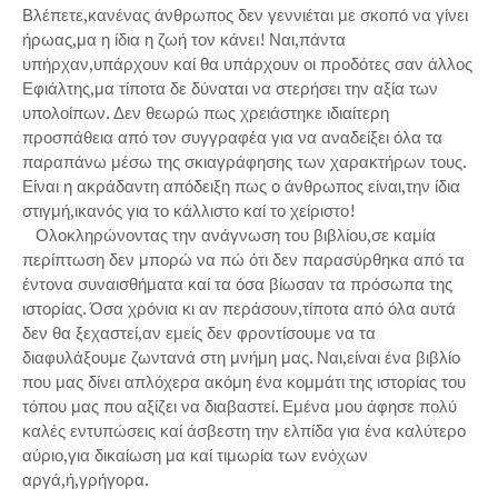
Βλέπετε,κανένας άνθρωπος δεν γεννιέται με σκοπό να γίνει
ήρωας,μα η ίδια η ζωή τον κάνει! Ναι,πάντα
υπήρχαν,υπάρχουν καί θα υπάρχουν οι προδότες σαν άλλος
Εφιάλτης,μα τίποτα δε δύναται να στερήσει την αξία των
υπολοίπων. Δεν θεωρώ πως χρειάστηκε ιδιαίτερη
προσπάθεια από τον συγγραφέα για να αναδείξει όλα τα
παραπάνω μέσω της σκιαγράφησης των χαρακτήρων τους.
Είναι η ακράδαντη απόδειξη πως ο άνθρωπος είναι,την ίδια
στιγμή,ικανός για το κάλλιστο καί το χείριστο!
Ολοκληρώνοντας την ανάγνωση του βιβλίου,σε καμία
περίπτωση δεν μπορώ να πώ ότι δεν παρασύρθηκα από τα
έντονα συναισθήματα καί τα όσα βίωσαν τα πρόσωπα της
ιστορίας. Όσα χρόνια κι αν περάσουν,τίποτα από όλα αυτά
δεν θα ξεχαστεί,αν εμείς δεν φροντίσουμε να τα
διαφυλάξουμε ζωντανά στη μνήμη μας. Ναι,είναι ένα βιβλίο
που μας δίνει απλόχερα ακόμη ένα κομμάτι της ιστορίας του
τόπου μας που αξίζει να διαβαστεί. Εμένα μου άφησε πολύ
καλές εντυπώσεις καί άσβεστη την ελπίδα για ένα καλύτερο
αύριο,για δικαίωση μα καί τιμωρία των ενόχων
αργά,ή,γρήγορα.