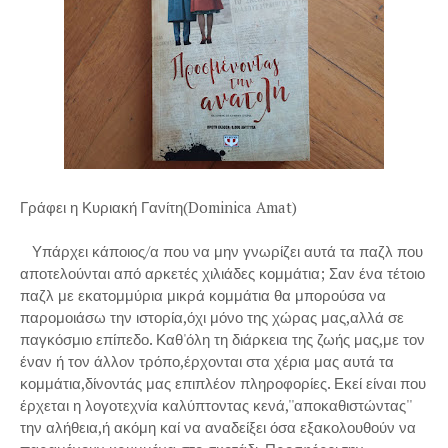
Γράφει η Κυριακή Γανίτη(Dominica Amat)
Υπάρχει κάποιος/α που να μην γνωρίζει αυτά τα παζλ που
αποτελούνται από αρκετές χιλιάδες κομμάτια; Σαν ένα τέτοιο
παζλ με εκατομμύρια μικρά κομμάτια θα μπορούσα να
παρομοιάσω την ιστορία,όχι μόνο της χώρας μας,αλλά σε
παγκόσμιο επίπεδο. Καθ'όλη τη διάρκεια της ζωής μας,με τον
έναν ή τον άλλον τρόπο,έρχονται στα χέρια μας αυτά τα
κομμάτια,δίνοντάς μας επιπλέον πληροφορίες. Εκεί είναι που
έρχεται η λογοτεχνία καλύπτοντας κενά,''αποκαθιστώντας''
την αλήθεια,ή ακόμη καί να αναδείξει όσα εξακολουθούν να