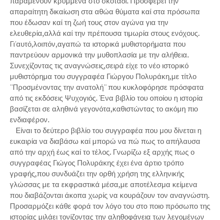
παραμένουν κρυμμένα στο σκοτάδι. Προσφέρει την
απαραίτητη δικαίωση στα αθώα θύματα καί στα πρόσωπα
που έδωσαν καί τη ζωή τους στον αγώνα για την
ελευθερία,αλλά καί την πρέπουσα τιμωρία στους ενόχους.
Γι'αυτό,λοιπόν,αγαπώ τα ιστορικά μυθιστορήματα που
παντρεύουν αρμονικά την μυθοπλασία με την αλήθεια.
Συνεχίζοντας τις αναγνώσεις,σειρά είχε το νέο ιστορικό
μυθιστόρημα του συγγραφέα Γιώργου Πολυράκη,με τίτλο
''Προσμένοντας την ανατολή'' που κυκλοφόρησε πρόσφατα
από τις εκδόσεις Ψυχογιός. Ένα βιβλίο του οποίου η ιστορία
βασίζεται σε αληθινά γεγονότα,καθιστώντας το ακόμη πιο
ενδιαφέρον.
Είναι το δεύτερο βιβλίο του συγγραφέα που μου δίνεται η
ευκαιρία να διαβάσω καί μπορώ να πώ πως το απήλαυσα
από την αρχή έως καί το τέλος. Γνωρίζω εξ αρχής πως ο
συγγραφέας Γιώγος Πολυράκης έχει ένα άρτιο τρόπο
γραφής,που συνδυάζει την ορθή χρήση της ελληνικής
γλώσσας με τα εκφραστικά μέσα,με αποτέλεσμα κείμενα
που διαβάζονται άκοπα χωρίς να κουράζουν τον αναγνώστη.
Προσαρμόζει κάθε φορά τον λόγο του στο ποιο πρόσωπο της
ιστορίας μιλάει τονίζοντας την αληθοφάνεια των λεγομένων