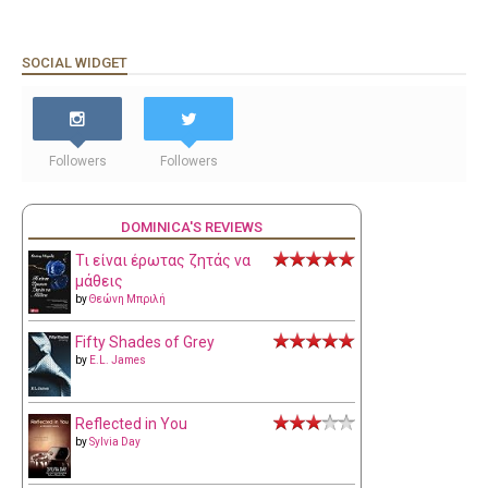
SOCIAL WIDGET
Followers
Followers
DOMINICA'S REVIEWS
Τι είναι έρωτας ζητάς να
μάθεις
by
Θεώνη Μπριλή
Fifty Shades of Grey
by
E.L. James
Reflected in You
by
Sylvia Day