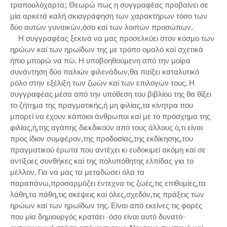
τραπουλόχαρτα; Θεωρώ πως η συγγραφέας προβαίνει σε
μία αρκετά καλή σκιαγράφηση των χαρακτήρων τόσο των
δύο αυτών γυναικών,όσο καί των λοιπών προσώπων.
Η συγγραφέας ξεκινά να μας προσελκύει στον κόσμο των
ηρώων καί των ηρωϊδων της με τρόπο ομαλό καί σχετικά
ήπιο μπορώ να πώ. Η υποβοηθούμενη από την μοίρα
συνάντηση δύο παλιών φιλενάδων,θα παίξει καταλυτικό
ρόλο στην εξέλιξη των ζωών καί των επιλογών τους. Η
συγγραφέας μέσα από την υπόθεση του βιβλίου της θα θίξει
το ζήτημα της πραγματικής,ή μη φιλίας,τα κίνητρα που
μπορεί να έχουν κάποιοι άνθρωποι καί με το πρόσχημα της
φιλίας,ή,της αγάπης διεκδικούν από τους άλλους ό,τι είναι
προς ίδιον συμφέρον,της προδοσίας,της εκδίκησης,του
πραγματικού έρωτα που αντέχει κι ευδοκιμεί ακόμη καί σε
αντίξοες συνθήκες καί της πολυπόθητης ελπίδας για το
μέλλον. Για να μας τα μεταδώσει όλα τα
παραπάνω,προσαρμόζει έντεχνα τις ζωές,τις επιθυμίες,τα
λάθη,τα πάθη,τις σκέψεις καί όλες,σχεδόν,τις πράξεις των
ηρώων καί των ηρωϊδων της. Είναι από εκείνες τις φορές
που μία δημιουργός κρατάει -όσο είναι αυτό δυνατό-