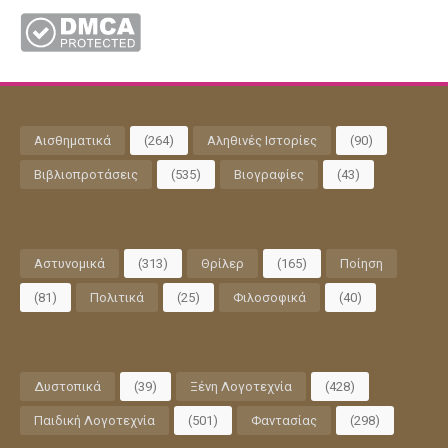
Αισθηματικά
(264)
Αληθινές Ιστορίες
(90)
Βιβλιοπροτάσεις
(535)
Βιογραφίες
(43)
Αστυνομικά
(313)
Θρίλερ
(165)
Ποίηση
(81)
Πολιτικά
(25)
Φιλοσοφικά
(40)
Δυστοπικά
(39)
Ξένη Λογοτεχνία
(428)
Παιδική Λογοτεχνία
(501)
Φαντασίας
(298)