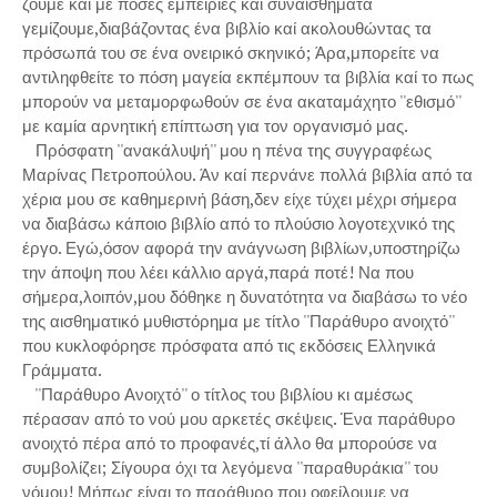
ζούμε καί με πόσες εμπειρίες καί συναισθήματα
γεμίζουμε,διαβάζοντας ένα βιβλίο καί ακολουθώντας τα
πρόσωπά του σε ένα ονειρικό σκηνικό; Άρα,μπορείτε να
αντιληφθείτε το πόση μαγεία εκπέμπουν τα βιβλία καί το πως
μπορούν να μεταμορφωθούν σε ένα ακαταμάχητο ''εθισμό''
με καμία αρνητική επίπτωση για τον οργανισμό μας.
Πρόσφατη ''ανακάλυψή'' μου η πένα της συγγραφέως
Μαρίνας Πετροπούλου. Άν καί περνάνε πολλά βιβλία από τα
χέρια μου σε καθημερινή βάση,δεν είχε τύχει μέχρι σήμερα
να διαβάσω κάποιο βιβλίο από το πλούσιο λογοτεχνικό της
έργο. Εγώ,όσον αφορά την ανάγνωση βιβλίων,υποστηρίζω
την άποψη που λέει κάλλιο αργά,παρά ποτέ! Να που
σήμερα,λοιπόν,μου δόθηκε η δυνατότητα να διαβάσω το νέο
της αισθηματικό μυθιστόρημα με τίτλο ''Παράθυρο ανοιχτό''
που κυκλοφόρησε πρόσφατα από τις εκδόσεις Ελληνικά
Γράμματα.
''Παράθυρο Ανοιχτό'' ο τίτλος του βιβλίου κι αμέσως
πέρασαν από το νού μου αρκετές σκέψεις. Ένα παράθυρο
ανοιχτό πέρα από το προφανές,τί άλλο θα μπορούσε να
συμβολίζει; Σίγουρα όχι τα λεγόμενα ''παραθυράκια'' του
νόμου! Μήπως είναι το παράθυρο που οφείλουμε να