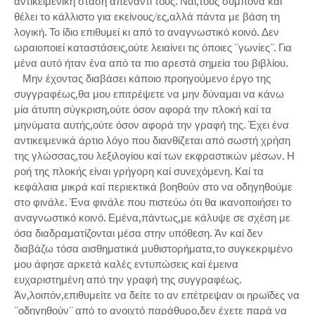
αντικειμενική στάση απέναντι τους. Ναι,τους συμπονά καί
θέλει το κάλλιστο για εκείνους/ες,αλλά πάντα με βάση τη
λογική. Το ίδιο επιθυμεί κι από το αναγνωστικό κοινό. Δεν
ωραιοποιεί καταστάσεις,ούτε λειαίνει τις όποιες ''γωνίες''. Για
μένα αυτό ήταν ένα από τα πιο αρεστά σημεία του βιβλίου.
Μην έχοντας διαβάσει κάποιο προηγούμενο έργο της
συγγραφέως,θα μου επιτρέψετε να μην δύναμαι να κάνω
μία άτυπη σύγκριση,ούτε όσον αφορά την πλοκή καί τα
μηνύματα αυτής,ούτε όσον αφορά την γραφή της. Έχει ένα
αντικειμενικά άρτιο λόγο που διανθίζεται από σωστή χρήση
της γλώσσας,του λεξιλογίου καί των εκφραστικών μέσων. Η
ροή της πλοκής είναι γρήγορη καί συνεχόμενη. Καί τα
κεφάλαια μικρά καί περιεκτικά βοηθούν στο να οδηγηθούμε
στο φινάλε. Ένα φινάλε που πιστεύω ότι θα ικανοποιήσει το
αναγνωστικό κοινό. Εμένα,πάντως,με κάλυψε σε σχέση με
όσα διαδραματίζονται μέσα στην υπόθεση. Άν καί δεν
διαβάζω τόσα αισθηματικά μυθιστορήματα,το συγκεκριμένο
μου άφησε αρκετά καλές εντυπώσεις καί έμεινα
ευχαριστημένη από την γραφή της συγγραφέως.
Άν,λοιπόν,επιθυμείτε να δείτε το αν επέτρεψαν οι ηρωϊδες να
''οδηγηθούν'' από το ανοιχτό παράθυρο,δεν έχετε παρά να