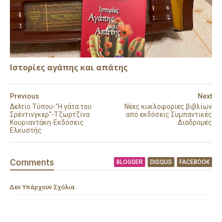
Ιστορίες αγάπης και απάτης
Previous
Next
Δελτίο Τύπου-"Η γάτα του
Νέες κυκλοφορίες βιβλίων
Σρέντινγκερ"-Τζωρτζίνα
από εκδόσεις Συμπαντικές
Κουριαντάκη-Εκδόσεις
Διαδρομές
Ελκυστής
Comment
s
BLOGGER
DISQUS
FACEBOOK
Δεν Υπάρχουν Σχόλια: