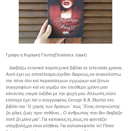
Γράφει η Κυριακή Γανίτη(Dominica Amat)
Διαβάζω εντατικά λογοτεχνικά βιβλία τα τελευταία χρόνια.
Αυτό έχει ως αποτέλεσμα,σχεδόν διαρκώς,να ανακαλύπτω
την πένα όλο καί περισσότερων εγχώριων καί ξένων
συγγραφέων καί να γεμίζω τον ελεύθερο χρόνο μου
κάνοντας νοερά ταξίδια με την ψυχή μου. Άλλωστε,πολύ
εύστοχα έχει πεί ο συγγραφέας George R.R. Martin στο
βιβλίο του ''Ο χορός των δράκων'' πως ''
Ένας αναγνώστης
ζει χίλιες ζωές πριν πεθάνει... Ο άνθρωπος που δεν διαβάζει
ποτέ ζει μόνο μια
". Για κάποιους/ες,ίσως,να φαντάζει
υπερβολή,μα είναι αλήθεια. Για καλοσκεφτείτε το! Πόσα