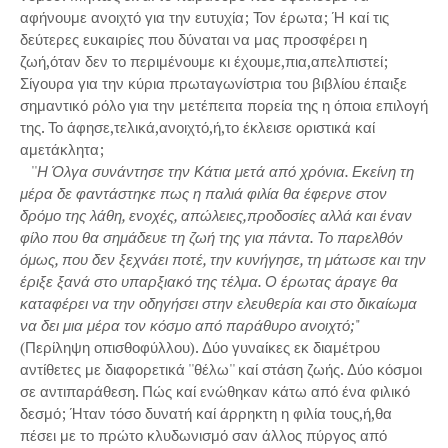
αφήνουμε ανοιχτό για την ευτυχία; Τον έρωτα; Ή καί τις
δεύτερες ευκαιρίες που δύναται να μας προσφέρει η
ζωή,όταν δεν το περιμένουμε κι έχουμε,πια,απελπιστεί;
Σίγουρα για την κύρια πρωταγωνίστρια του βιβλίου έπαιξε
σημαντικό ρόλο για την μετέπειτα πορεία της η όποια επιλογή
της. Το άφησε,τελικά,ανοιχτό,ή,το έκλεισε οριστικά καί
αμετάκλητα;
''
Η Όλγα συνάντησε την Κάτια μετά από χρόνια. Εκείνη τη
μέρα δε φαντάστηκε πως η παλιά φιλία θα έφερνε στον
δρόμο της λάθη, ενοχές, απώλειες,προδοσίες αλλά και έναν
φίλο που θα σημάδευε τη ζωή της για πάντα. Το παρελθόν
όμως, που δεν ξεχνάει ποτέ, την κυνήγησε, τη μάτωσε και την
έριξε ξανά στο υπαρξιακό της τέλμα. Ο έρωτας άραγε θα
καταφέρει να την οδηγήσει στην ελευθερία και στο δικαίωμα
να δει μια μέρα τον κόσμο από παράθυρο ανοιχτό;
"
(Περίληψη οπισθοφύλλου). Δύο γυναίκες εκ διαμέτρου
αντίθετες με διαφορετικά ''θέλω'' καί στάση ζωής. Δύο κόσμοι
σε αντιπαράθεση. Πώς καί ενώθηκαν κάτω από ένα φιλικό
δεσμό; Ήταν τόσο δυνατή καί άρρηκτη η φιλία τους,ή,θα
πέσει με το πρώτο κλυδωνισμό σαν άλλος πύργος από