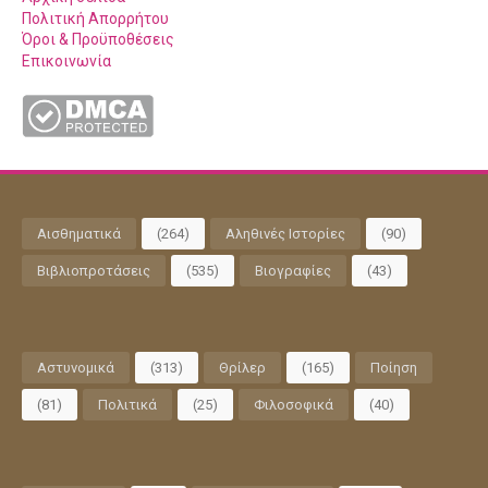
Πολιτική Απορρήτου
Όροι & Προϋποθέσεις
Επικοινωνία
Αισθηματικά
(264)
Αληθινές Ιστορίες
(90)
Βιβλιοπροτάσεις
(535)
Βιογραφίες
(43)
Αστυνομικά
(313)
Θρίλερ
(165)
Ποίηση
(81)
Πολιτικά
(25)
Φιλοσοφικά
(40)