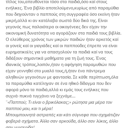
τίτλος του,απευθύνεται τόσο στα παιδιά,όσο καί στους
ενήλικες. Ένα βιβλίο αποτελούμενο,κυρίως από παραμύθια
που διηγούνταν ο παππούς στη συγγραφέα όσο εκείνη ήταν
μικρή,αλλά κι αν κατάλαβα σωστά δύο δικά της. Είναι
γεγονός πως παλαιότερα οι οικογένειες δεν είχαν την
οικονομική δυνατότητα να αγοράζουν στα παιδιά τους βιβλία.
Ο ελεύθερος χρόνος των μικρών παιδιών ήταν αρκετός καί
οι γονείς καί οι γιαγιάδες καί οι παππούδες έπρεπε να είναι
ευρηματικοί/ες για να απασχολούν τα παιδιά καί να τους
διδάξουν σημαντικά μαθήματα για τη ζωή τους. Ένας
ιδανικός τρόπος,λοιπόν,ήταν η αφήγηση παραμυθιών που
είχαν γεννηθεί στο μυαλό τους,ή,ήταν ένα πάντρεμα
αληθινών γεγονότων με φαντασία. Σε κάθε περίπτωση,όλα
τα παραμύθια κατέληγαν σε ένα ηθικό δίδαγμα που δεν
αφορά μόνο τα παιδιά,αλλά κι εμάς τους ενήλικες που
συχνά-πυκνά τυγχάνει να ξεχνάμε...
''
«Παππού; Τι είναι ο βρικόλακας;» ρώτησα μια μέρα τον
παππού μου, και τι μέρα!
Μπουμπουνητά αστραπές και κάτι σύγνεφα που σχημάτιζαν
φοβερά σχήματα. Άλλο σαν αρκούδα, άλλο σαν λύκος, άλλο
σαν νυχτερίδα!