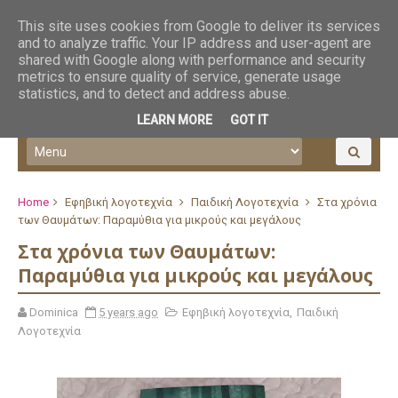
This site uses cookies from Google to deliver its services
and to analyze traffic. Your IP address and user-agent are
shared with Google along with performance and security
metrics to ensure quality of service, generate usage
statistics, and to detect and address abuse.
LEARN MORE
GOT IT
Home
Εφηβική λογοτεχνία
Παιδική Λογοτεχνία
Στα χρόνια
των Θαυμάτων: Παραμύθια για μικρούς και μεγάλους
Στα χρόνια των Θαυμάτων:
Παραμύθια για μικρούς και μεγάλους
Dominica
5 years ago
Εφηβική λογοτεχνία
,
Παιδική
Λογοτεχνία