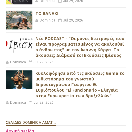
Dominica
Jul 29, 2026
ΤΟ ΒΑΝΑΚΙ
Dominica
Jul 29, 2026
Νέο PODCAST - "Οι μόνες διατροφές που
είναι προγραμματισμένος να ακολουθεί
ο άνθρωπος" με τον Ιωάννη Κάργα. Το
άκουσες; Διάβασέ το! Εκδόσεις Ιβίσκος
Dominica
Jul 29, 2026
Κυκλοφόρησε από τις εκδόσεις Gema το
μυθιστόρημα του γνωστού
δημοσιογράφου Γεώργιου Θ.
Συριόπουλου "El Funcionario - Ελεγεία
στην Ευρωκρατία των Βρυξελλών"
Dominica
Jul 28, 2026
ΣΕΛΊΔΕΣ DOMINICA AMAT...
Αρχική σελίδα