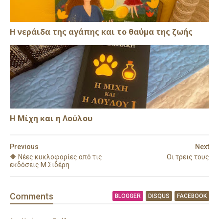
Η νεράιδα της αγάπης και το θαύμα της ζωής
Η Μίχη και η Λούλου
Previous
Next
🔶 Νέες κυκλοφορίες από τις
Οι τρεις τους
εκδόσεις Μ.Σιδέρη
Comment
s
BLOGGER
DISQUS
FACEBOOK