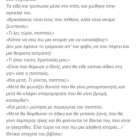
Τα είδα και τρύπωσα μέσα στο σπίτι, και χώθηκα στην
αγκαλιά του.
«Βρικόλακας είναι ένας που πέθανε, αλλά είναι ακόμα
ζωντανός».
«Τι λες τώρα, παππού;»
«Κάτσε να σου πω μια ιστορία για να καταλάβεις!»
Δεν μου έφτανε το τρέμουλο απ’ τον φόβο, να σου πέφτει και
μια θεόρατη αστραπή!
«Τι ήταν τούτο, Χριστούλη μου;»
«Είναι που θύμωσε ο Θεός, γιατί θα είδε κάποιο άδικο στη
γη!» είπε ο παππούς.
«Και μετά; Τι γίνεται, παππού;»
«Μετά θα φωνάξει δυνατά που θα γίνει μπουμπουνητό, και
μετά θα κλάψει απαρηγόρητα που θα γίνει βροχή,
καταιγίδα!»
«Και μετά;» ρώτησα με περιέργεια τον παππού.
«Μετά θα διορθώσει το άδικο και θα γελάσει ξανά, που θα
γίνει λαμπερός ήλιος και θα φαίνονται τα δόντια του, που είναι
οι ηλιαχτίδες. Έλα τώρα να σου πω μια αληθινή ιστορία…»
"
Θετικά στοιχεία του βιβλίου: