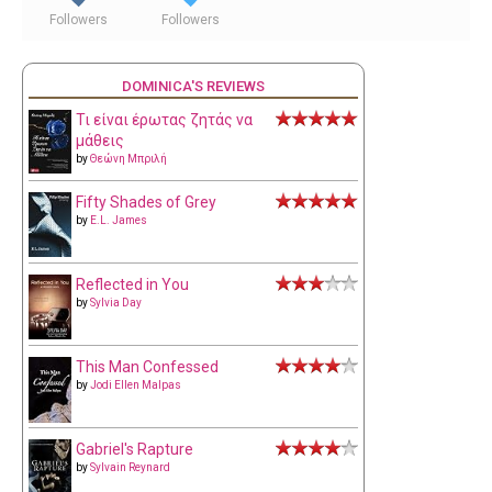
Followers
Followers
DOMINICA'S REVIEWS
Τι είναι έρωτας ζητάς να
μάθεις
by
Θεώνη Μπριλή
Fifty Shades of Grey
by
E.L. James
Reflected in You
by
Sylvia Day
This Man Confessed
by
Jodi Ellen Malpas
Gabriel's Rapture
by
Sylvain Reynard