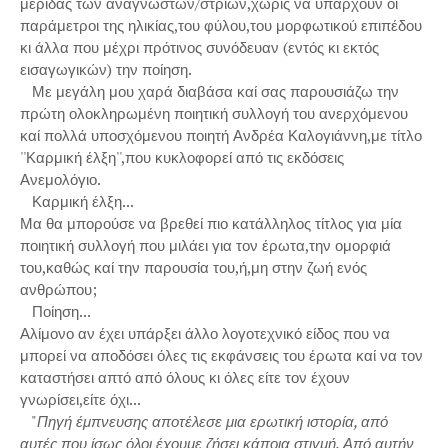
μερίδας των αναγνωστών/στριων,χωρίς να υπάρχουν οι
παράμετροι της ηλικίας,του φύλου,του μορφωτικού επιπέδου
κι άλλα που μέχρι πρότινος συνόδευαν (εντός κι εκτός
εισαγωγικών) την ποίηση.
Με μεγάλη μου χαρά διαβάσα καί σας παρουσιάζω την
πρώτη ολοκληρωμένη ποιητική συλλογή του ανερχόμενου
καί πολλά υποσχόμενου ποιητή Ανδρέα Καλογιάννη,με τίτλο
''Καρμική έλξη'',που κυκλοφορεί από τις εκδόσεις
Ανεμολόγιο.
Καρμική έλξη...
Μα θα μπορούσε να βρεθεί πιο κατάλληλος τίτλος για μία
ποιητική συλλογή που μιλάει για τον έρωτα,την ομορφιά
του,καθώς καί την παρουσία του,ή,μη στην ζωή ενός
ανθρώπου;
Ποίηση...
Αλίμονο αν έχει υπάρξει άλλο λογοτεχνικό είδος που να
μπορεί να αποδόσει όλες τις εκφάνσεις του έρωτα καί να τον
καταστήσει απτό από όλους κι όλες είτε τον έχουν
γνωρίσει,είτε όχι...
"
Πηγή έμπνευσης αποτέλεσε μια ερωτική ιστορία, από
αυτές που ίσως όλοι έχουμε ζήσει κάποια στιγμή. Από αυτήν