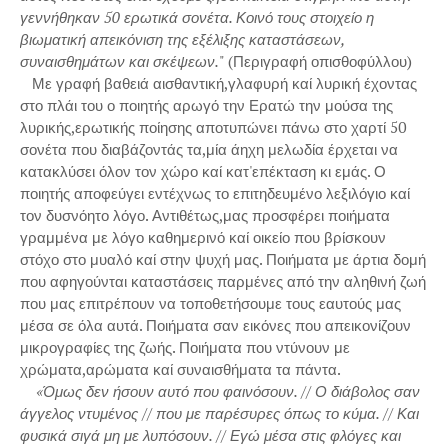
γεννήθηκαν 50 ερωτικά σονέτα. Κοινό τους στοιχείο η
βιωματική απεικόνιση της εξέλιξης καταστάσεων,
συναισθημάτων και σκέψεων.
" (Περιγραφή οπισθοφύλλου)
Με γραφή βαθειά αισθαντική,γλαφυρή καί λυρική έχοντας
στο πλάι του ο ποιητής αρωγό την Ερατώ την μούσα της
λυρικής,ερωτικής ποίησης αποτυπώνει πάνω στο χαρτί 50
σονέτα που διαβάζοντάς τα,μία άηχη μελωδία έρχεται να
κατακλύσει όλον τον χώρο καί κατ'επέκταση κι εμάς. Ο
ποιητής αποφεύγει εντέχνως το επιτηδευμένο λεξιλόγιο καί
τον δυσνόητο λόγο. Αντιθέτως,μας προσφέρει ποιήματα
γραμμένα με λόγο καθημερινό καί οικείο που βρίσκουν
στόχο στο μυαλό καί στην ψυχή μας. Ποιήματα με άρτια δομή
που αφηγούνται καταστάσεις παρμένες από την αληθινή ζωή
που μας επιτρέπουν να τοποθετήσουμε τους εαυτούς μας
μέσα σε όλα αυτά. Ποιήματα σαν εικόνες που απεικονίζουν
μικρογραφίες της ζωής. Ποιήματα που ντύνουν με
χρώματα,αρώματα καί συναισθήματα τα πάντα.
«Όμως δεν ήσουν αυτό που φαινόσουν. // Ο διάβολος σαν
άγγελος ντυμένος // που με παρέσυρες όπως το κύμα. // Και
φυσικά σιγά μη με λυπόσουν. // Εγώ μέσα στις φλόγες και