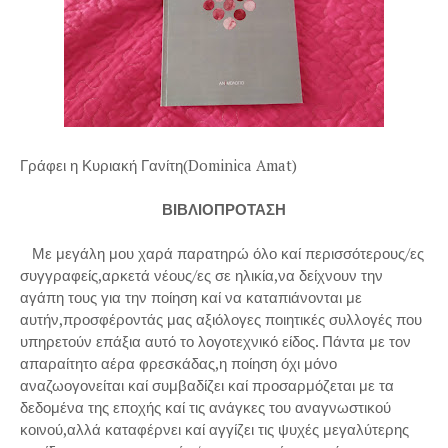
Γράφει η Κυριακή Γανίτη(Dominica Amat)
ΒΙΒΛΙΟΠΡΟΤΑΣΗ
Με μεγάλη μου χαρά παρατηρώ όλο καί περισσότερους/ες
συγγραφείς,αρκετά νέους/ες σε ηλικία,να δείχνουν την
αγάπη τους για την ποίηση καί να καταπιάνονται με
αυτήν,προσφέροντάς μας αξιόλογες ποιητικές συλλογές που
υπηρετούν επάξια αυτό το λογοτεχνικό είδος. Πάντα με τον
απαραίτητο αέρα φρεσκάδας,η ποίηση όχι μόνο
αναζωογονείται καί συμβαδίζει καί προσαρμόζεται με τα
δεδομένα της εποχής καί τις ανάγκες του αναγνωστικού
κοινού,αλλά καταφέρνει καί αγγίζει τις ψυχές μεγαλύτερης