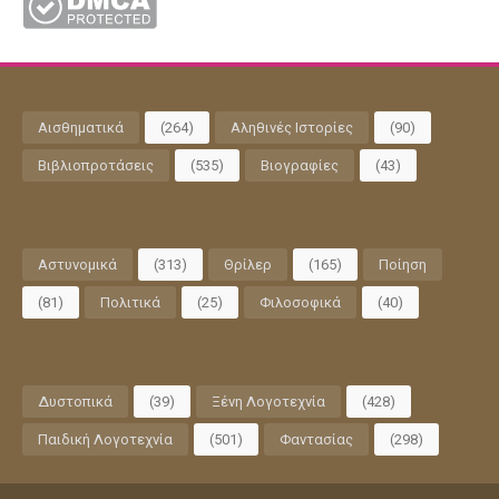
Αισθηματικά
(264)
Αληθινές Ιστορίες
(90)
Βιβλιοπροτάσεις
(535)
Βιογραφίες
(43)
Αστυνομικά
(313)
Θρίλερ
(165)
Ποίηση
(81)
Πολιτικά
(25)
Φιλοσοφικά
(40)
Δυστοπικά
(39)
Ξένη Λογοτεχνία
(428)
Παιδική Λογοτεχνία
(501)
Φαντασίας
(298)