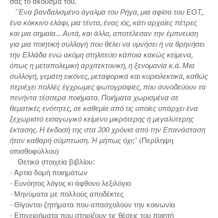
σας το άκουσμά του.
"
Ένα βανδαλισμένο άγαλμα του Ρήγα, μια αφίσα του ΕΟΤ,
ένα κόκκινο ελάφι, μια τέντα, ένας ιός, κάτι αρχαίες πέτρες
και μια σημαία... Αυτά, και άλλα, αποτέλεσαν την έμπνευση
για μια ποιητική συλλογή που θέλει να υμνήσει ή να θρηνήσει
την Ελλάδα ενώ ακόμη στηλιτεύει κάποια κακώς κείμενα,
όπως η μεταπολεμική αρχιτεκτονική, η ξενομανία κ.ά. Μια
συλλογή, γεμάτη εικόνες, μεταφορικά και κυριολεκτικά, καθώς
περιέχει πολλές έγχρωμες φωτογραφίες, που συνοδεύουν τα
πενήντα τέσσερα ποιήματα. Ποιήματα χωρισμένα σε
θεματικές ενότητες, σε καθεμία από τις οποίες υπάρχει ένα
ξεχωριστό εισαγωγικό κείμενο μικρότερης ή μεγαλύτερης
έκτασης. Η έκδοσή της στα 200 χρόνια από την Επανάσταση
ήταν καθαρή σύμπτωση. Ή μήπως όχι;
" (Περίληψη
οπισθοφύλλου)
Θετικά στοιχεία βιβλίου:
- Άρτια δομή ποιημάτων
- Ευνόητος λόγος κι άφθονο λεξιλόγιο
- Μηνύματα με πολλούς αποδέκτες
- Θίγονται ζητήματα που απασχολούν την κοινωνία
- Επιχειρήματα που στηρίζουν τις θέσεις του ποιητή