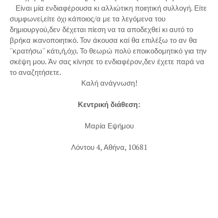
Είναι μία ενδιαφέρουσα κι αλλιώτικη ποιητική συλλογή. Είτε
συμφωνεί,είτε όχι κάποιος/α με τα λεγόμενα του
δημιουργού,δεν δέχεται πίεση να τα αποδεχθεί κι αυτό το
βρήκα ικανοποιητικό. Τον άκουσα καί θα επιλέξω το αν θα
''κρατήσω'' κάτι,ή,όχι. Το θεωρώ πολύ εποικοδομητικό για την
σκέψη μου. Άν σας κίνησε το ενδιαφέρον,δεν έχετε παρά να
το αναζητήσετε.
Καλή ανάγνωση!
Κεντρική διάθεση:
Μαρία Εψήμου
Λόντου 4, Αθήνα, 10681