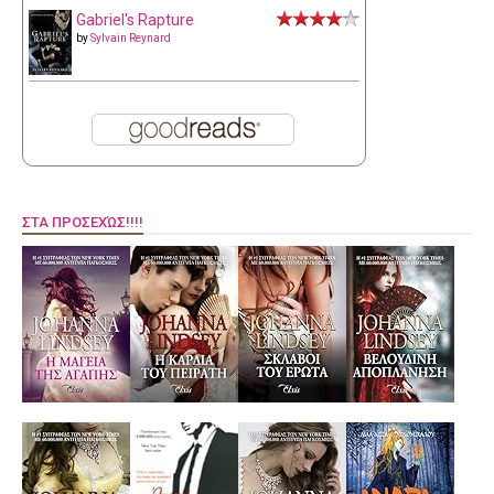
Gabriel's Rapture
by
Sylvain Reynard
ΣΤΑ ΠΡΟΣΕΧΏΣ!!!!