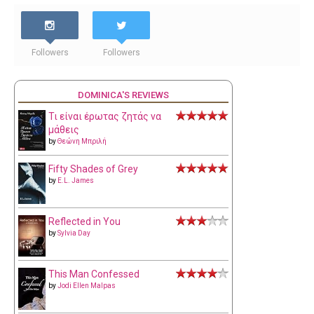
Followers
Followers
DOMINICA'S REVIEWS
Τι είναι έρωτας ζητάς να
μάθεις
by
Θεώνη Μπριλή
Fifty Shades of Grey
by
E.L. James
Reflected in You
by
Sylvia Day
This Man Confessed
by
Jodi Ellen Malpas