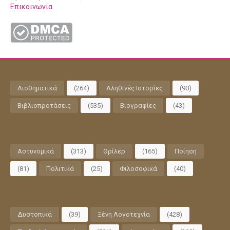
Επικοινωνία
Αισθηματικά
(264)
Αληθινές Ιστορίες
(90)
Βιβλιοπροτάσεις
(535)
Βιογραφίες
(43)
Αστυνομικά
(313)
Θρίλερ
(165)
Ποίηση
(81)
Πολιτικά
(25)
Φιλοσοφικά
(40)
Δυστοπικά
(39)
Ξένη Λογοτεχνία
(428)