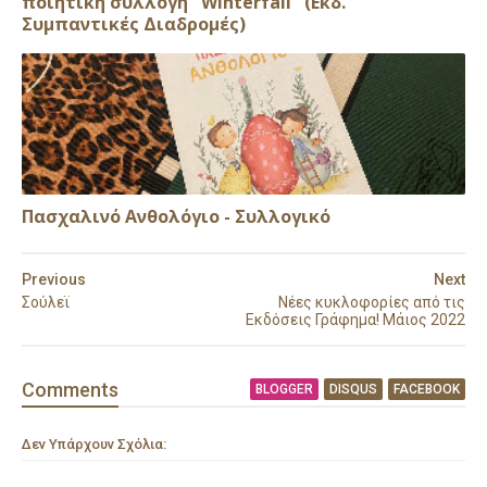
ποιητική συλλογή ''Winterfall" (Εκδ.
Συμπαντικές Διαδρομές)
Πασχαλινό Ανθολόγιο - Συλλογικό
Previous
Next
Σούλεϊ
Νέες κυκλοφορίες από τις
Εκδόσεις Γράφημα! Μάιος 2022
Comment
s
BLOGGER
DISQUS
FACEBOOK
Δεν Υπάρχουν Σχόλια: