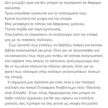
Δεν γνωρίζει όρια καί δεν μπορεί να περιοριστεί σε διάφορα
καλούπια.
Υμνεί σπουδαία πρόσωπα καί τα επιτεύγματά τους.
Κρατά ζωντανή την μνήμη καί την ιστορία.
Μας μεταφέρει σε τόπους καί διάφορους χρόνους.
Γίνεται πυξίδα καί πηγή έμπνευσης.
Όλα,λοιπόν,τα παραπάνω τα αναζητούμε από την επαφή
μας με τις ποιητικές συλλογές.
Έχω ξαναπεί πως επιλέγω να διαβάζω ποίηση καί κάποια
βιβλία αποκλειστικά για μένα. Ούτε για να προσποιηθώ καί
να κοκορευτώ πως τάχα μου ανήκω σε κάποια αναγνωστική
ελίτ (αφήστε που όσοι/ες το πιστεύουν αυτό,συγγνώμη που
θα το πω,αλλά πλανώνται πλάνην οικτρά). Ούτε για να
φανεί πως τάσσομαι υπέρ κάποιων αναγνωστικών τάσεων
της εποχής.
Η σημερινή μου πρόταση για εσάς είναι η νέα ποιητική
συλλογή του ποιητή Ονούφριου Ντοβλέτη,με τίτλο ''Θάνατος
στην Ελλάδα''. Ένας τίτλος διφορούμενος που μπορεί να
λάβει πολλές ερμηνείες καί θα σας αφήσω να επιλέξετε
μόνοι/ες σας τί μπορεί να σας γεννά ως σκέψη στο μυαλό