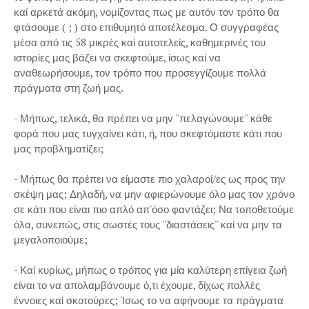
καί αρκετά ακόμη, νομίζοντας πως με αυτόν τον τρόπο θα
φτάσουμε ( ; ) στο επιθυμητό αποτέλεσμα. Ο συγγραφέας
μέσα από τις 58 μικρές καί αυτοτελείς, καθημερινές του
ιστορίες μας βάζει να σκεφτούμε, ίσως καί να
αναθεωρήσουμε, τον τρόπο που προσεγγίζουμε πολλά
πράγματα στη ζωή μας.
- Μήπως, τελικά, θα πρέπει να μην ''πελαγώνουμε'' κάθε
φορά που μας τυγχαίνει κάτι, ή, που σκεφτόμαστε κάτι που
μας προβληματίζει;
- Μήπως θα πρέπει να είμαστε πιο χαλαροί/ες ως προς την
σκέψη μας; Δηλαδή, να μην αφιερώνουμε όλο μας τον χρόνο
σε κάτι που είναι πιο απλό απ'όσο φαντάζει; Να τοποθετούμε
όλα, συνεπώς, στις σωστές τους ''διαστάσεις'' καί να μην τα
μεγαλοποιούμε;
- Καί κυρίως, μήπως ο τρόπος για μία καλύτερη επίγεια ζωή
είναι το να απολαμβάνουμε ό,τι έχουμε, δίχως πολλές
έννοιες καί σκοτούρες; Ίσως το να αφήνουμε τα πράγματα