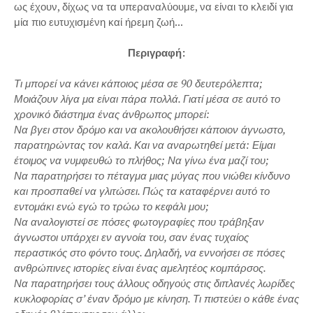
ως έχουν, δίχως να τα υπεραναλύουμε, να είναι το κλειδί για
μία πιο ευτυχισμένη καί ήρεμη ζωή...
Περιγραφή:
Τι μπορεί να κάνει κάποιος μέσα σε 90 δευτερόλεπτα;
Μοιάζουν λίγα μα είναι πάρα πολλά. Γιατί μέσα σε αυτό το
χρονικό διάστημα ένας άνθρωπος μπορεί:
Να βγει στον δρόμο και να ακολουθήσει κάποιον άγνωστο,
παρατηρώντας τον καλά. Και να αναρωτηθεί μετά: Είμαι
έτοιμος να νυμφευθώ το πλήθος; Να γίνω ένα μαζί του;
Να παρατηρήσει το πέταγμα μιας μύγας που νιώθει κίνδυνο
και προσπαθεί να γλιτώσει. Πώς τα καταφέρνει αυτό το
εντομάκι ενώ εγώ το τρώω το κεφάλι μου;
Να αναλογιστεί σε πόσες φωτογραφίες που τράβηξαν
άγνωστοι υπάρχει εν αγνοία του, σαν ένας τυχαίος
περαστικός στο φόντο τους. Δηλαδή, να εννοήσει σε πόσες
ανθρώπινες ιστορίες είναι ένας αμελητέος κομπάρσος.
Να παρατηρήσει τους άλλους οδηγούς στις διπλανές λωρίδες
κυκλοφορίας σ’ έναν δρόμο με κίνηση. Τι πιστεύει ο κάθε ένας