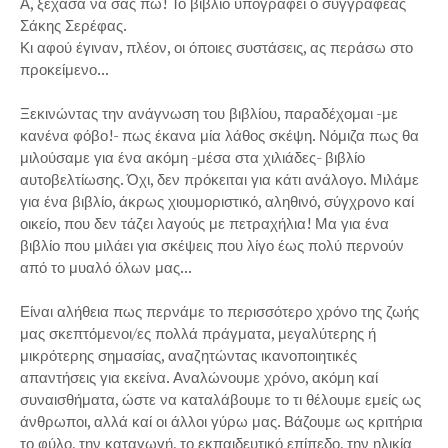
Α, ξέχασα να σας πω! Το βιβλίο υπογράφει ο συγγραφέας
Σάκης Σερέφας.
Κι αφού έγιναν, πλέον, οι όποιες συστάσεις, ας περάσω στο
προκείμενο...
Ξεκινώντας την ανάγνωση του βιβλίου, παραδέχομαι -με
κανένα φόβο!- πως έκανα μία λάθος σκέψη. Νόμιζα πως θα
μιλούσαμε για ένα ακόμη -μέσα στα χιλιάδες- βιβλίο
αυτοβελτίωσης. Όχι, δεν πρόκειται για κάτι ανάλογο. Μιλάμε
για ένα βιβλίο, άκρως χιουμοριστικό, αληθινό, σύγχρονο καί
οικείο, που δεν τάζει λαγούς με πετραχήλια! Μα για ένα
βιβλίο που μιλάει για σκέψεις που λίγο έως πολύ περνούν
από το μυαλό όλων μας...
Είναι αλήθεια πως περνάμε το περισσότερο χρόνο της ζωής
μας σκεπτόμενοι/ες πολλά πράγματα, μεγαλύτερης ή
μικρότερης σημασίας, αναζητώντας ικανοποιητικές
απαντήσεις για εκείνα. Αναλώνουμε χρόνο, ακόμη καί
συναισθήματα, ώστε να καταλάβουμε το τι θέλουμε εμείς ως
άνθρωποι, αλλά καί οι άλλοι γύρω μας. Βάζουμε ως κριτήρια
το φύλο, την καταγωγή, το εκπαιδευτικό επίπεδο, την ηλικία