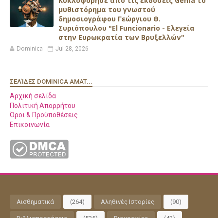
Κυκλοφόρησε από τις εκδόσεις Gema το
μυθιστόρημα του γνωστού
δημοσιογράφου Γεώργιου Θ.
Συριόπουλου "El Funcionario - Ελεγεία
στην Ευρωκρατία των Βρυξελλών"
Dominica
Jul 28, 2026
ΣΕΛΊΔΕΣ DOMINICA AMAT...
Αρχική σελίδα
Πολιτική Απορρήτου
Όροι & Προϋποθέσεις
Επικοινωνία
Αισθηματικά
(264)
Αληθινές Ιστορίες
(90)