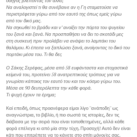
οδηγός βλέποντας τον άλλο;
Να αναλογιστεί τι θα συνέβαινε αν η Γη σταματούσε να
περιστρέφεται γύρω από τον εαυτό της όπως εμείς γύρω
από τον δικό μας.
Να σηκωθεί το βράδυ και ν’ ανοίξει την πόρτα του ψυγείου
του ξανά και ξανά. Να προσπαθήσει να δει το σκοτάδι μες
στη συσκευή πριν προλάβει να ανάψει το λαμπάκι του
θαλάμου. Κι έπειτα να ξαπλώσει ξανά, ανοίγοντας το δικό του
πορτάκι μέσα του. Τι θα δει;
Ο Σάκης Σερέφας, μέσα από 58 ευφάνταστα και στοχαστικά
κείμενά του, προτείνει 58 ανατρεπτικούς τρόπους για να
γνωρίσει κάποιος τον εαυτό του και τον κόσμο γύρω του.
Μέσα σε 90 δευτερόλεπτα την κάθε φορά.
Τι ψυχή έχουν τα έρημα;
Καί επειδή, όπως προανέφερα είμαι λίγο ''ανάποδη'' ως
αναγνώστρια, το βιβλίο, ή πιο σωστά τις ιστορίες, δεν τις
διάβασα με την σειρά που είναι τοποθετημένες, αλλά κάθε
φορά επέλεγα κι από μία στην τύχη. Προσοχή! Αυτό δεν είναι
κάτι που επιτρέπετε να το κάνετε στο σπίτι μόνοι/ες σας.