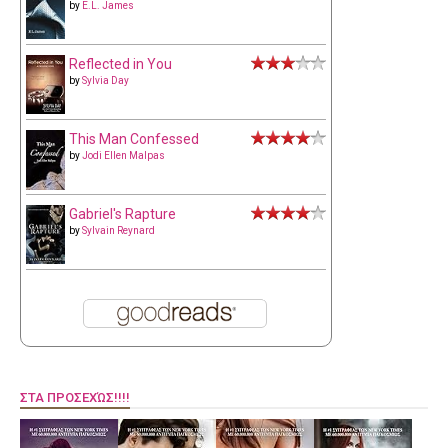
by
E.L. James
Reflected in You
by
Sylvia Day
This Man Confessed
by
Jodi Ellen Malpas
Gabriel's Rapture
by
Sylvain Reynard
ΣΤΑ ΠΡΟΣΕΧΏΣ!!!!