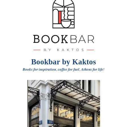
Bookbar by Kaktos
𝑩𝒐𝒐𝒌𝒔
𝒇𝒐𝒓
𝒊𝒏𝒔𝒑𝒊𝒓𝒂𝒕𝒊𝒐𝒏
𝒄𝒐𝒇𝒇𝒆𝒆
𝒇𝒐𝒓
𝒇𝒖𝒆𝒍
𝑨𝒕𝒉𝒆𝒏𝒔
𝒇𝒐𝒓
𝒍𝒊𝒇𝒆
,
,
!