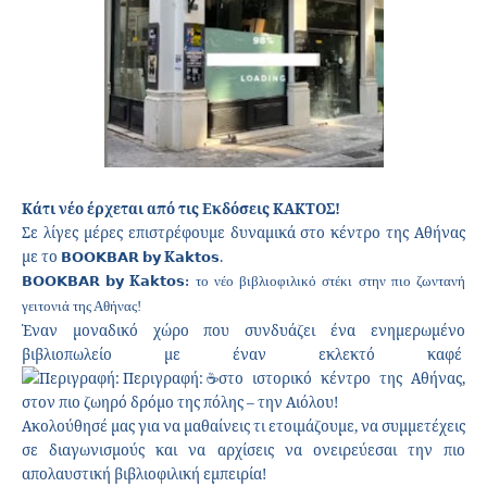
Κάτι νέο έρχεται από τις Εκδόσεις ΚΑΚΤΟΣ!
Σε λίγες μέρες επιστρέφουμε δυναμικά στο κέντρο της Αθήνας
με το
𝗕𝗢𝗢𝗞𝗕𝗔𝗥
𝗯𝘆
K
𝗮𝗸𝘁𝗼𝘀
.
𝗕𝗢𝗢𝗞𝗕𝗔𝗥
𝗯𝘆
K
𝗮𝗸𝘁𝗼𝘀
:
το νέο βιβλιοφιλικό στέκι στην πιο ζωντανή
γειτονιά της Αθήνας!
Έναν μοναδικό χώρο που συνδυάζει ένα ενημερωμένο
βιβλιοπωλείο με έναν εκλεκτό καφέ
στο ιστορικό κέντρο της Αθήνας,
στον πιο ζωηρό δρόμο της πόλης – την Αιόλου!
Ακολούθησέ μας για να μαθαίνεις τι ετοιμάζουμε, να συμμετέχεις
σε διαγωνισμούς και να αρχίσεις να ονειρεύεσαι την πιο
απολαυστική βιβλιοφιλική εμπειρία!