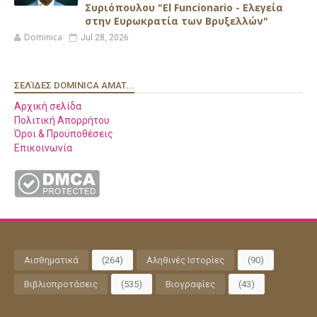
Συριόπουλου "El Funcionario - Ελεγεία
στην Ευρωκρατία των Βρυξελλών"
Dominica
Jul 28, 2026
ΣΕΛΊΔΕΣ DOMINICA AMAT...
Αρχική σελίδα
Πολιτική Απορρήτου
Όροι & Προϋποθέσεις
Επικοινωνία
Αισθηματικά
(264)
Αληθινές Ιστορίες
(90)
Βιβλιοπροτάσεις
(535)
Βιογραφίες
(43)