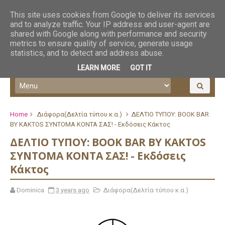
This site uses cookies from Google to deliver its services
and to analyze traffic. Your IP address and user-agent are
shared with Google along with performance and security
metrics to ensure quality of service, generate usage
statistics, and to detect and address abuse.
LEARN MORE
GOT IT
Home
Διάφορα(Δελτία τύπου κ.α.)
ΔΕΛΤΙΟ ΤΥΠΟΥ: BOOK BAR
BY KAKTOS ΣΥΝΤΟΜΑ ΚΟΝΤΑ ΣΑΣ! - Εκδόσεις Κάκτος
ΔΕΛΤΙΟ ΤΥΠΟΥ: BOOK BAR BY KAKTOS
ΣΥΝΤΟΜΑ ΚΟΝΤΑ ΣΑΣ! - Εκδόσεις
Κάκτος
Dominica
3 years ago
Διάφορα(Δελτία τύπου κ.α.)