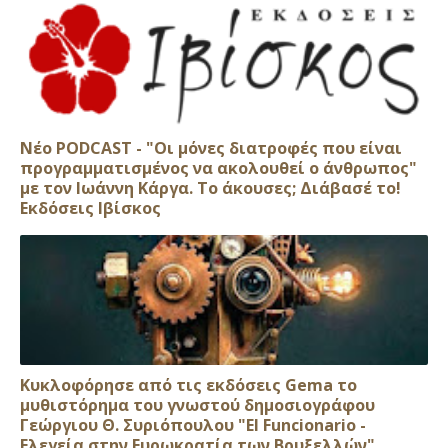
Νέο PODCAST - "Οι μόνες διατροφές που είναι
προγραμματισμένος να ακολουθεί ο άνθρωπος"
με τον Ιωάννη Κάργα. Το άκουσες; Διάβασέ το!
Εκδόσεις Ιβίσκος
Κυκλοφόρησε από τις εκδόσεις Gema το
μυθιστόρημα του γνωστού δημοσιογράφου
Γεώργιου Θ. Συριόπουλου "El Funcionario -
Ελεγεία στην Ευρωκρατία των Βρυξελλών"