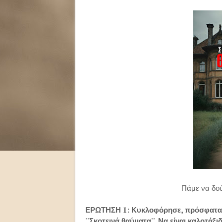
Πάμε να δού
ΕΡΩΤΗΣΗ 1: Κυκλοφόρησε, πρόσφατα, α
''Σκοτεινά θαύματα''. Να είναι καλοτάξι