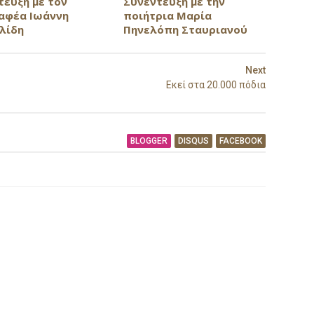
τευξη με τον
Συνέντευξη με την
αφέα Ιωάννη
ποιήτρια Μαρία
λίδη
Πηνελόπη Σταυριανού
Next
Εκεί στα 20.000 πόδια
BLOGGER
DISQUS
FACEBOOK