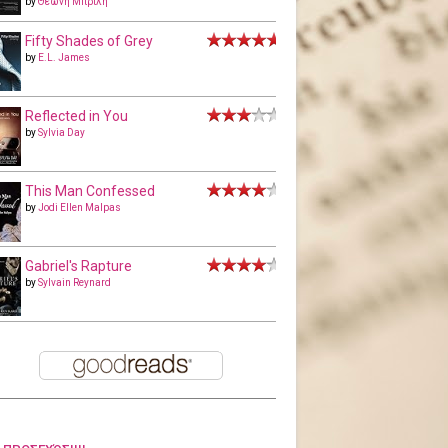
by
Θεώνη Μπριλή
Fifty Shades of Grey
by
E.L. James
Reflected in You
by
Sylvia Day
This Man Confessed
by
Jodi Ellen Malpas
Gabriel's Rapture
by
Sylvain Reynard