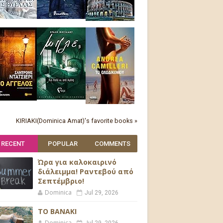
KIRIAKI(Dominica Amat)'s favorite books »
RECENT
POPULAR
COMMENTS
Ώρα για καλοκαιρινό
διάλειμμα! Ραντεβού από
Σεπτέμβριο!
Dominica
Jul 29, 2026
ΤΟ ΒΑΝΑΚΙ
Dominica