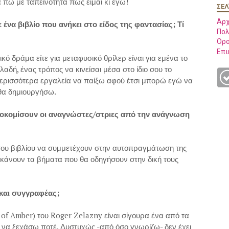
πω με ταπεινότητα πως είμαι κι εγώ!
ΣΕΛ
Αρχ
ένα βιβλίο που ανήκει στο είδος της φαντασίας; Τί
Πολ
Όρο
Επι
ρικό δράμα είτε για μεταφυσικό θρίλερ είναι για εμένα το
λαδή, ένας τρόπος να κινείσαι μέσα στο ίδιο σου το
περισσότερα εργαλεία να παίξω αφού έτσι μπορώ εγώ να
θα δημιουργήσω.
ποκομίσουν οι αναγνώστες/στριες από την ανάγνωση
του βιβλίου να συμμετέχουν στην αυτοπραγμάτωση της
α κάνουν τα βήματα που θα οδηγήσουν στην δική τους
και συγγραφέας;
 of Amber) του Roger Zelazny είναι σίγουρα ένα από τα
 να ξεχάσω ποτέ. Δυστυχώς -από όσο γνωρίζω- δεν έχει