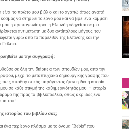
 είναι το πρώτο μου βιβλίο και το αγαπώ όπως αγαπά
 κόσμος να στηρίξει το έργο μου και να βρει ένα κομμάτι
α μου η πρωταγωνίστρια, η Ελπινόη οδηγείται σε μια
βρίσκεται αντιμέτωπη με δυο αντίπαλους μάγους, τον
ρέφεται γύρω από το παρελθόν της Ελπινόης και την
 Γκίλσια.
ληθείτε με την συγγραφή;
υθούσε σε όλη την διάρκεια των σπουδών μου, από την
ράφου, μέχρι το μεταπτυχιακό δημιουργικής γραφής που
πως ο καθοριστικός παράγοντας ήταν η ίδια η ιστορία
ου σε κάθε στιγμή της καθημερινότητάς μου. Η ιστορία
ν δρόμο της προς τα βιβλιοπωλεία, όπως ακριβώς ένα
ίσμα του!
 ιστορίας του βιβλίου σας;
αι ένα περίεργο πλάσμα με το όνομα “Rebis” που