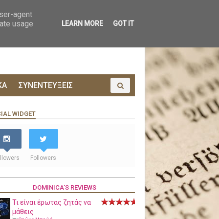
ΟΙΝΩΝΙΑ
ΠΡΟΔΗΜΟΣΙΕΥΣΗ
user-agent
rate usage
LEARN MORE
GOT IT
ΚΑ
ΣΥΝΕΝΤΕΥΞΕΙΣ
IAL WIDGET
llowers
Followers
DOMINICA'S REVIEWS
Τι είναι έρωτας ζητάς να
μάθεις