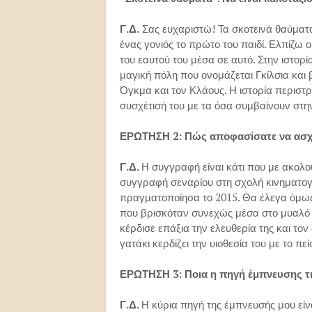
Γ.Δ.
Σας ευχαριστώ! Τα σκοτεινά θαύματα
ένας γονιός το πρώτο του παιδί. Ελπίζω ο
του εαυτού του μέσα σε αυτό. Στην ιστορί
μαγική πόλη που ονομάζεται Γκίλσια και 
Όγκμα και τον Κλάους. Η ιστορία περιστ
συσχέτισή του με τα όσα συμβαίνουν στην
ΕΡΩΤΗΣΗ 2: Πώς αποφασίσατε να ασχο
Γ.Δ.
Η συγγραφή είναι κάτι που με ακολο
συγγραφή σεναρίου στη σχολή κινηματογ
πραγματοποίησα το 2015. Θα έλεγα όμως 
που βρισκόταν συνεχώς μέσα στο μυαλό μ
κέρδισε επάξια την ελευθερία της και το
γατάκι κερδίζει την υιοθεσία του με το πε
ΕΡΩΤΗΣΗ 3: Ποια η πηγή έμπνευσης της
Γ.Δ.
Η κύρια πηγή της έμπνευσής μου είν