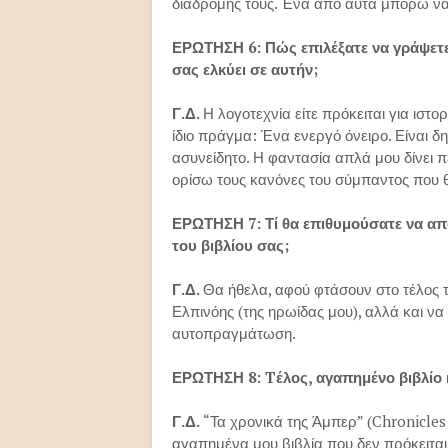
διαδρομής τους. Ένα από αυτά μπορώ να 
ΕΡΩΤΗΣΗ 6: Πώς επιλέξατε να γράψετε 
σας ελκύει σε αυτήν;
Γ.Δ.
Η λογοτεχνία είτε πρόκειται για ιστο
ίδιο πράγμα: Ένα ενεργό όνειρο. Είναι δη
ασυνείδητο. Η φαντασία απλά μου δίνει 
ορίσω τους κανόνες του σύμπαντος που 
ΕΡΩΤΗΣΗ 7: Τί θα επιθυμούσατε να α
του βιβλίου σας;
Γ.Δ.
Θα ήθελα, αφού φτάσουν στο τέλος 
Ελπινόης (της ηρωίδας μου), αλλά και ν
αυτοπραγμάτωση.
ΕΡΩΤΗΣΗ 8: Tέλος, αγαπημένο βιβλίο 
Γ.Δ.
“Τα χρονικά της Άμπερ” (Chronicles
αγαπημένα μου βιβλία που δεν πρόκειται