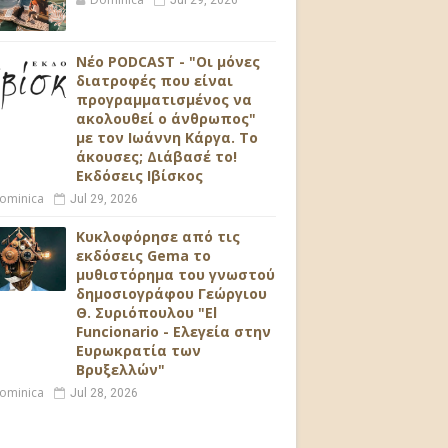
Jul 29, 2026
Νέο PODCAST - "Οι μόνες
διατροφές που είναι
προγραμματισμένος να
ακολουθεί ο άνθρωπος"
με τον Ιωάννη Κάργα. Το
άκουσες; Διάβασέ το!
Εκδόσεις Ιβίσκος
ominica
Jul 29, 2026
Κυκλοφόρησε από τις
εκδόσεις Gema το
μυθιστόρημα του γνωστού
δημοσιογράφου Γεώργιου
Θ. Συριόπουλου "El
Funcionario - Ελεγεία στην
Ευρωκρατία των
Βρυξελλών"
ominica
Jul 28, 2026