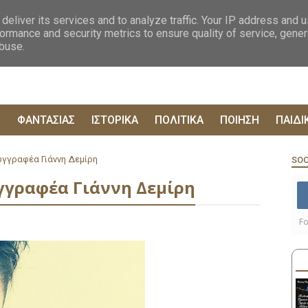
ΟΓΡΑΦΙΕΣ
ΔΥΣΤΟΠΙΚΑ
ΞΕΝΗ ΛΟΓΟΤΕΧΝΙΑ
ΦΙΛΟΣΟΦΙΚΑ
ΕΠΙΚ
deliver its services and to analyze traffic. Your IP address and 
ormance and security metrics to ensure quality of service, gene
abuse.
Ρ
ΦΑΝΤΑΣΙΑΣ
ΙΣΤΟΡΙΚΑ
ΠΟΛΙΤΙΚΑ
ΠΟΙΗΣΗ
ΠΑΙΔΙ
υγγραφέα Γιάννη Δεμίρη
SOC
γγραφέα Γιάννη Δεμίρη
Fo