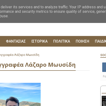
ΟΓΡΑΦΙΕΣ
ΔΥΣΤΟΠΙΚΑ
ΞΕΝΗ ΛΟΓΟΤΕΧΝΙΑ
ΦΙΛΟΣΟΦΙΚΑ
ΕΠΙΚ
deliver its services and to analyze traffic. Your IP address and 
ormance and security metrics to ensure quality of service, gene
abuse.
Ρ
ΦΑΝΤΑΣΙΑΣ
ΙΣΤΟΡΙΚΑ
ΠΟΛΙΤΙΚΑ
ΠΟΙΗΣΗ
ΠΑΙΔΙ
συγγραφέα Λάζαρο Μωυσίδη
SOC
υγγραφέα Λάζαρο Μωυσίδη
Fo