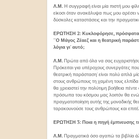
Λ.Μ.
Η συγγραφή είναι μία πιστή μου φί
είκοσι όταν ανακάλυψα πως μου αρέσει 
δύσκολες καταστάσεις και την πραγματικ
ΕΡΩΤΗΣΗ 2: Κυκλοφόρησε, πρόσφατα, απ
''Ο Μάγος Ζέαεζ και η θεατρική παράστα
λόγια γι' αυτό;
Λ.Μ.
Πρώτα από όλα να σας ευχαριστήσω ό
Πρόκειται για υπέροχους συνεργάτες που
θεατρική παράσταση' είναι πολύ απλά μία
στους ανθρώπους τη χαμένη τους ελπίδα
θα χρειαστεί την πολύτιμη βοήθεια πέντ
πρόσωπα του κόσμου μας λοιπόν θα ενώσο
πραγματοποίηση αυτής της μοναδικής θε
ταρακουνούσε τους ανθρώπους και επιτέλο
ΕΡΩΤΗΣΗ 3: Ποια η πηγή έμπνευσης τη
Λ.Μ.
Πραγματικά όσο αγαπώ τα βιβλία ά