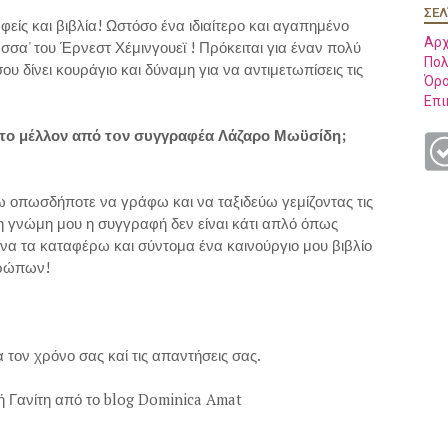
ΣΕΛ
ς και βιβλία! Ωστόσο ένα ιδιαίτερο και αγαπημένο
Αρχ
λασσα' του Έρνεστ Χέμινγουεϊ ! Πρόκειται για έναν πολύ
Πολ
υ δίνει κουράγιο και δύναμη για να αντιμετωπίσεις τις
Όρο
Επι
στο μέλλον από τoν συγγραφέα Λάζαρο Μωϋσίδη;
 οπωσδήποτε να γράφω και να ταξιδεύω γεμίζοντας τις
τη γνώμη μου η συγγραφή δεν είναι κάτι απλό όπως
 να τα καταφέρω και σύντομα ένα καινούργιο μου βιβλίο
νθρώπων!
 τον χρόνο σας καί τις απαντήσεις σας.
ή Γανίτη από το blog Dominica Amat