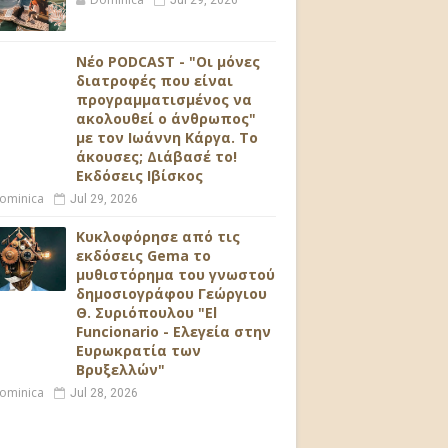
Jul 29, 2026
Νέο PODCAST - "Οι μόνες
διατροφές που είναι
προγραμματισμένος να
ακολουθεί ο άνθρωπος"
με τον Ιωάννη Κάργα. Το
άκουσες; Διάβασέ το!
Εκδόσεις Ιβίσκος
ominica
Jul 29, 2026
Κυκλοφόρησε από τις
εκδόσεις Gema το
μυθιστόρημα του γνωστού
δημοσιογράφου Γεώργιου
Θ. Συριόπουλου "El
Funcionario - Ελεγεία στην
Ευρωκρατία των
Βρυξελλών"
ominica
Jul 28, 2026