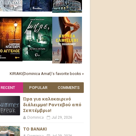
KIRIAKI(Dominica Amat)'s favorite books »
RECENT
POPULAR
COMMENTS
Ώρα για καλοκαιρινό
διάλειμμα! Ραντεβού από
Σεπτέμβριο!
Dominica
Jul 29, 2026
ΤΟ ΒΑΝΑΚΙ
Dominica