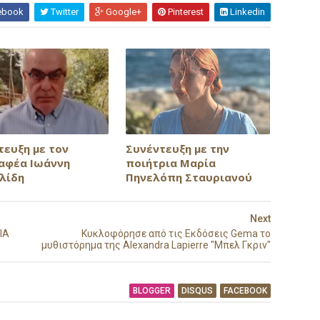
ebook
Twitter
Google+
Pinterest
Linkedin
τευξη με τον
Συνέντευξη με την
αφέα Ιωάννη
ποιήτρια Μαρία
λίδη
Πηνελόπη Σταυριανού
Next
ΙΑ
Κυκλοφόρησε από τις Εκδόσεις Gema το
μυθιστόρημα της Alexandra Lapierre "Μπελ Γκριν"
BLOGGER
DISQUS
FACEBOOK