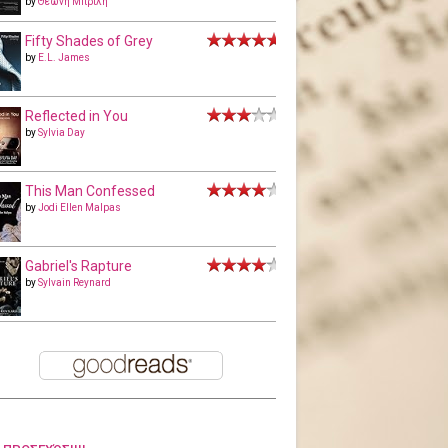
by
Θεώνη Μπριλή
Fifty Shades of Grey
by
E.L. James
Reflected in You
by
Sylvia Day
This Man Confessed
by
Jodi Ellen Malpas
Gabriel's Rapture
by
Sylvain Reynard