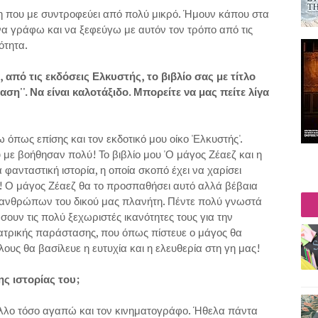
λη που με συντροφεύει από πολύ μικρό. Ήμουν κάπου στα
να γράφω και να ξεφεύγω με αυτόν τον τρόπο από τις
ότητα.
ό τις εκδόσεις Ελκυστής, το βιβλίο σας με τίτλο
ση''. Να είναι καλοτάξιδο. Μπορείτε να μας πείτε λίγα
πως επίσης και τον εκδοτικό μου οίκο 'Ελκυστής'.
 με βοήθησαν πολύ! Το βιβλίο μου 'Ο μάγος Ζέαεζ και η
 φανταστική ιστορία, η οποία σκοπό έχει να χαρίσει
! Ο μάγος Ζέαεζ θα το προσπαθήσει αυτό αλλά βέβαια
ε ανθρώπων του δικού μας πλανήτη. Πέντε πολύ γνωστά
υν τις πολύ ξεχωριστές ικανότητες τους για την
ατρικής παράστασης, που όπως πίστευε ο μάγος θα
υς θα βασίλευε η ευτυχία και η ελευθερία στη γη μας!
ς ιστορίας του;
λλο τόσο αγαπώ και τον κινηματογράφο. Ήθελα πάντα