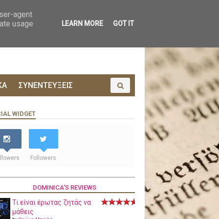
ΟΙΝΩΝΙΑ
ΠΡΟΔΗΜΟΣΙΕΥΣΗ
user-agent
rate usage
LEARN MORE
GOT IT
ΚΑ
ΣΥΝΕΝΤΕΥΞΕΙΣ
IAL WIDGET
llowers
Followers
DOMINICA'S REVIEWS
Τι είναι έρωτας ζητάς να
μάθεις