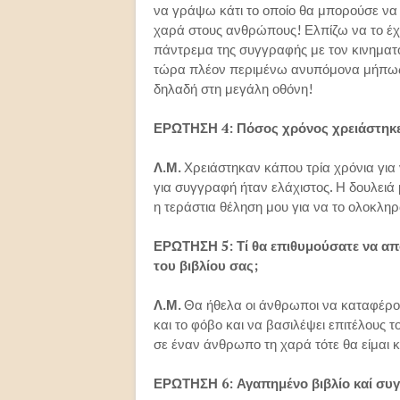
να γράψω κάτι το οποίο θα μπορούσε να 
χαρά στους ανθρώπους! Ελπίζω να το έχ
πάντρεμα της συγγραφής με τον κινηματογ
τώρα πλέον περιμένω ανυπόμονα μήπως τ
δηλαδή στη μεγάλη οθόνη!
ΕΡΩΤΗΣΗ 4: Πόσος χρόνος χρειάστηκε
Λ.Μ.
Χρειάστηκαν κάπου τρία χρόνια για
για συγγραφή ήταν ελάχιστος. Η δουλει
η τεράστια θέληση μου για να το ολοκλη
ΕΡΩΤΗΣΗ 5: Τί θα επιθυμούσατε να α
του βιβλίου σας;
Λ.Μ.
Θα ήθελα οι άνθρωποι να καταφέρου
και το φόβο και να βασιλέψει επιτέλους τ
σε έναν άνθρωπο τη χαρά τότε θα είμαι 
ΕΡΩΤΗΣΗ 6: Αγαπημένο βιβλίο καί συ