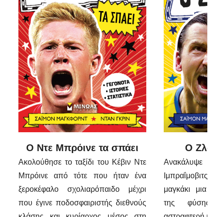
Ο Ντε Μπρόινε τα σπάει
Ο Ζλάτ
Ακολούθησε το ταξίδι του Κέβιν Ντε
Ανακάλυψε
Μπρόινε από τότε που ήταν ένα
Ιμπραΐμοβιτς
ξεροκέφαλο σχολιαρόπαιδο μέχρι
μαγκάκι μια 
που έγινε ποδοσφαιριστής διεθνούς
της φύσης
κλάσης και κυρίαρχος μέσος στη
αστραφτερή καρ