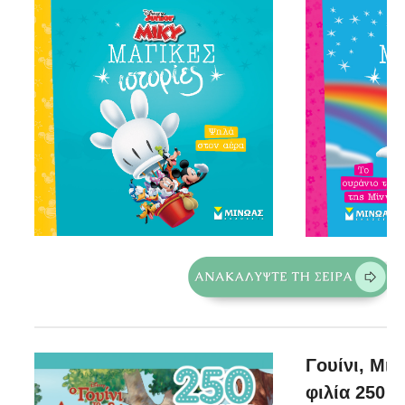
Γουίνι, Μι
φιλία 250 