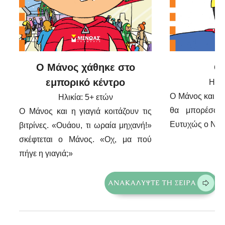
Ο Μάνος χάθηκε στο
Ο 
εμπορικό κέντρο
Ηλικ
Ο Μάνος και ο
Ηλικία: 5+ ετών
θα μπορέσουν
Ο Μάνος και η γιαγιά κοιτάζουν τις
Ευτυχώς ο Νίκος
βιτρίνες. «Ουάου, τι ωραία μηχανή!»
σκέφτεται ο Μάνος. «Οχ, μα πού
πήγε η γιαγιά;»