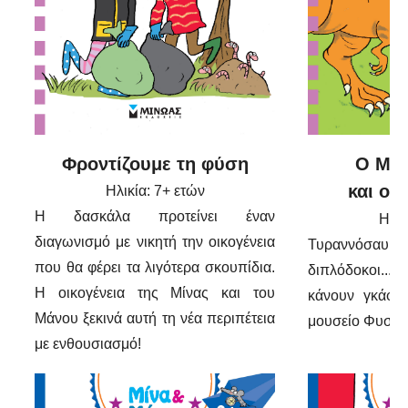
Φροντίζουμε τη φύση
Ο Μίν
και οι
Ηλικία: 7+ ετών
Η δασκάλα προτείνει έναν
Ηλικ
διαγωνισμό με νικητή την οικογένεια
Τυραννόσαυ
που θα φέρει τα λιγότερα σκουπίδια.
διπλόδοκοι...
Η οικογένεια της Μίνας και του
κάνουν γκάφε
Μάνου ξεκινά αυτή τη νέα περιπέτεια
μουσείο Φυσική
με ενθουσιασμό!