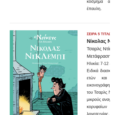
κόσμημα από
έπαυλη.
ΣΕΙΡΑ 5 ΤΙΤΛΩΝ
Νίκολας Νί
Τσαρλς Ντίκε
Μετάφραση: 
Ηλικία: 7-12 ετ
Ειδικά διασκευ
ετών και ά
εικονογράφηση
του Τσαρλς Ντί
μικρούς αναγν
κορυφαίων έρ
λογοτεχνίας.