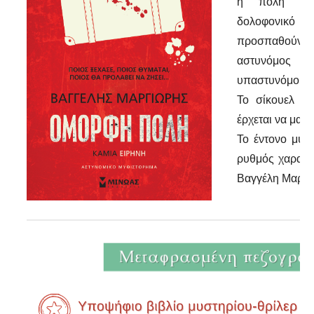
η πόλη δια
δολοφονικό π
προσπαθούν
αστυνόμος 
υπαστυνόμο Π
Το σίκουελ τ
έρχεται να μας
Το έντονο μυσ
ρυθμός χαρακτ
Βαγγέλη Μαργι