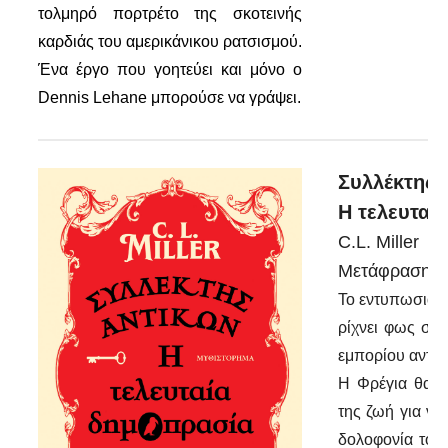
τολμηρό πορτρέτο της σκοτεινής
καρδιάς του αμερικάνικου ρατσισμού.
Ένα έργο που γοητεύει και μόνο ο
Dennis Lehane μπορούσε να γράψει.
Συλλέκτης 
Η τελευταί
C.L. Miller
Μετάφραση: Σ
Το εντυπωσιακό
ρίχνει φως στη
εμπορίου αντικ
Η Φρέγια θα ε
της ζωή για να
δολοφονία του