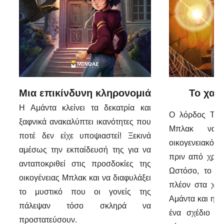
Μια επικίνδυνη κληρονομιά
Το χαμ
Η Αμάντα κλείνει τα δεκατρία και
Ο λόρδος Τόμ
ξαφνικά ανακαλύπτει ικανότητες που
Μπλακ να ε
ποτέ δεν είχε υποψιαστεί! Ξεκινά
οικογενειακό 
αμέσως την εκπαίδευσή της για να
πριν από χρόν
ανταποκριθεί στις προσδοκίες της
Ωστόσο, το φυ
οικογένειας Μπλακ και να διαφυλάξει
πλέον στα χέρι
το μυστικό που οι γονείς της
Αμάντα και η θ
πάλεψαν τόσο σκληρά να
ένα σχέδιο γ
προστατεύσουν.