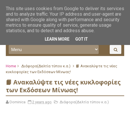
This site uses cookies from Google to deliver its services
and to analyze traffic. Your IP address and user-agent are
shared with Google along with performance and security
metrics to ensure quality of service, generate usage
statistics, and to detect and address abuse.
LEARN MORE
GOT IT
Home
Διάφορα(Δελτία τύπου κ.α.)
📙 Ανακαλύψτε τις νέες
κυκλοφορίες των Εκδόσεων Μίνωας!
📙 Ανακαλύψτε τις νέες κυκλοφορίες
των Εκδόσεων Μίνωας!
Dominica
2 years ago
Διάφορα(Δελτία τύπου κ.α.)