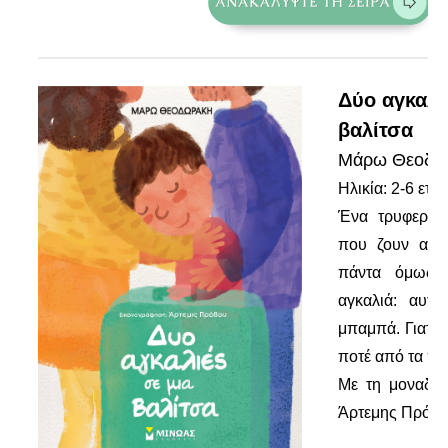
Δύο αγκαλι
βαλίτσα
Μάρω Θεοδω
Ηλικία: 2-6 ετώ
Ένα τρυφερό β
που ζουν ανά
πάντα όμως 
αγκαλιά: αυτ
μπαμπά. Γιατί ο
ποτέ από τα παι
Με τη μοναδικ
Άρτεμης Πρόβο