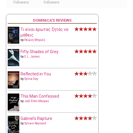
Followers
Followers
DOMINICA'S REVIEWS
Τι είναι έρωτας ζητάς να
μάθεις
by
Θεώνη Μπριλή
Fifty Shades of Grey
by
E.L. James
Reflected in You
by
Sylvia Day
This Man Confessed
by
Jodi Ellen Malpas
Gabriel's Rapture
by
Sylvain Reynard