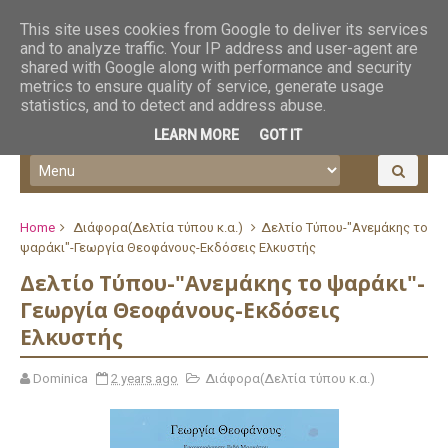
This site uses cookies from Google to deliver its services
and to analyze traffic. Your IP address and user-agent are
shared with Google along with performance and security
metrics to ensure quality of service, generate usage
statistics, and to detect and address abuse.
LEARN MORE
GOT IT
Home
Διάφορα(Δελτία τύπου κ.α.)
Δελτίο Τύπου-"Ανεμάκης το
ψαράκι"-Γεωργία Θεοφάνους-Εκδόσεις Ελκυστής
Δελτίο Τύπου-"Ανεμάκης το ψαράκι"-
Γεωργία Θεοφάνους-Εκδόσεις
Ελκυστής
Dominica
2 years ago
Διάφορα(Δελτία τύπου κ.α.)