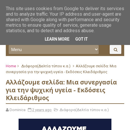
This site uses cookies from Google to deliver its services
and to analyze traffic. Your IP address and user-agent are
shared with Google along with performance and security
metrics to ensure quality of service, generate usage
statistics, and to detect and address abuse.
LEARN MORE
GOT IT
Home
Διάφορα(Δελτία τύπου κ.α.)
Αλλάζουμε σελίδα: Μια
συνεργασία για την ψυχική υγεία - Εκδόσεις Κλειδάριθμος
Αλλάζουμε σελίδα: Μια συνεργασία
για την ψυχική υγεία - Εκδόσεις
Κλειδάριθμος
Dominica
2 years ago
Διάφορα(Δελτία τύπου κ.α.)