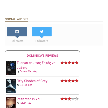
SOCIAL WIDGET
Followers
Followers
DOMINICA'S REVIEWS
Τι είναι έρωτας ζητάς να
μάθεις
by
Θεώνη Μπριλή
Fifty Shades of Grey
by
E.L. James
Reflected in You
by
Sylvia Day