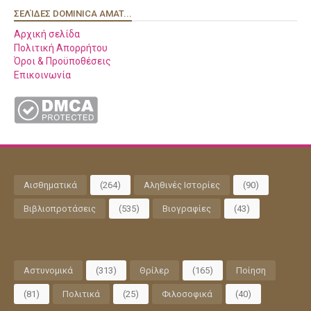
ΣΕΛΊΔΕΣ DOMINICA AMAT...
Αρχική σελίδα
Πολιτική Απορρήτου
Όροι & Προϋποθέσεις
Επικοινωνία
Αισθηματικά
(264)
Αληθινές Ιστορίες
(90)
Βιβλιοπροτάσεις
(535)
Βιογραφίες
(43)
Αστυνομικά
(313)
Θρίλερ
(165)
Ποίηση
(81)
Πολιτικά
(25)
Φιλοσοφικά
(40)