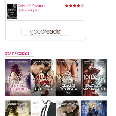
Gabriel's Rapture
by
Sylvain Reynard
ΣΤΑ ΠΡΟΣΕΧΏΣ!!!!