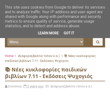
This site uses cookies from Google to deliver its services
and to analyze traffic. Your IP address and user-agent are
shared with Google along with performance and security
metrics to ensure quality of service, generate usage
statistics, and to detect and address abuse.
LEARN MORE
GOT IT
Home
Διάφορα(Δελτία τύπου κ.α.)
📚 Νέες κυκλοφορίες
παιδικών βιβλίων 7.11 - Εκδόσεις Ψυχογιός
📚 Νέες κυκλοφορίες παιδικών
βιβλίων 7.11 - Εκδόσεις Ψυχογιός
Dominica
2 years ago
Διάφορα(Δελτία τύπου κ.α.)