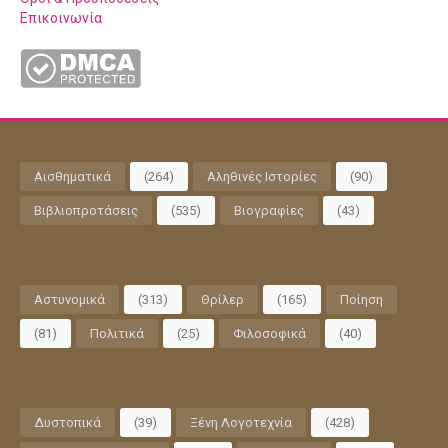
Επικοινωνία
Αισθηματικά
(264)
Αληθινές Ιστορίες
(90)
Βιβλιοπροτάσεις
(535)
Βιογραφίες
(43)
Αστυνομικά
(313)
Θρίλερ
(165)
Ποίηση
(81)
Πολιτικά
(25)
Φιλοσοφικά
(40)
Δυστοπικά
(39)
Ξένη Λογοτεχνία
(428)