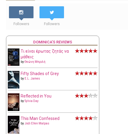
Followers
Followers
DOMINICA'S REVIEWS
Τι είναι έρωτας ζητάς να
μάθεις
by
Θεώνη Μπριλή
Fifty Shades of Grey
by
E.L. James
Reflected in You
by
Sylvia Day
This Man Confessed
by
Jodi Ellen Malpas