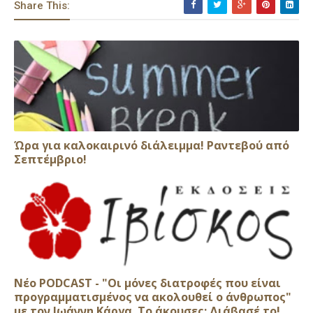
Share This:
Ώρα για καλοκαιρινό διάλειμμα! Ραντεβού από
Σεπτέμβριο!
Νέο PODCAST - "Οι μόνες διατροφές που είναι
προγραμματισμένος να ακολουθεί ο άνθρωπος"
με τον Ιωάννη Κάργα. Το άκουσες; Διάβασέ το!