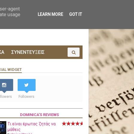
ΟΙΝΩΝΙΑ
ΠΡΟΔΗΜΟΣΙΕΥΣΗ
user-agent
rate usage
LEARN MORE
GOT IT
ΚΑ
ΣΥΝΕΝΤΕΥΞΕΙΣ
IAL WIDGET
llowers
Followers
DOMINICA'S REVIEWS
Τι είναι έρωτας ζητάς να
μάθεις