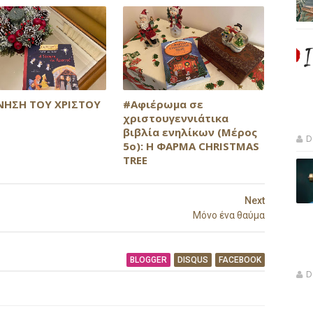
ΝΗΣΗ ΤΟΥ ΧΡΙΣΤΟΥ
#Αφιέρωμα σε
χριστουγεννιάτικα
βιβλία ενηλίκων (Μέρος
D
5ο): Η ΦΑΡΜΑ CHRISTMAS
TREE
Next
Μόνο ένα θαύμα
BLOGGER
DISQUS
FACEBOOK
D