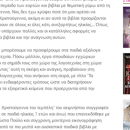
ΣΤΑ
 περίοδο των εορτών και βιβλία με θεματική γύρω από τη
εννα. Ναι, δεν έχω κρύψει ποτέ ότι μου αρέσει να
Χριστούγεννα, ακόμη κι αν αυτά τα βιβλία προορίζονται
ουν σε όλους κι όλες κάτι, ανεξαρτήτως ηλικίας... Όπως
ο υπάρχουν πολλές και οι κατάλληλες αφορμές να
α βιβλία και την ανάγνωση αυτών.
 να μπορέσουμε να προσφέρουμε στα παιδιά αξιόλογα
τεχνία. Πόσω μάλλον, έργα σπουδαίων εγχώριων
 το σημάδι τους στο χώρο της λογοτεχνίας στη χώρα
τας'' αυτή τη σκέψη και ανάγκη, προβαίνουν στη
ογοτεχνίας που ανήκουν στη σειρά, με τίτλο ''Τα
 κι ενδιαφέροντες τρόπους ώστε να διατηρήσουν
 τα εξαιρετικά κείμενα που προέρχονται από την
α Χριστούγεννα του τεμπέλη'' του αειμνήστου συγγραφέα
σε παιδιά ηλικίας 7 ετών και άνω) που επανεκδόθηκε με
ώστα Πούλο και σύγχρονη, μοντέρνα εικονογράφηση
ό τα πιο μεστά και ουσιαστικά παιδικά βιβλία με