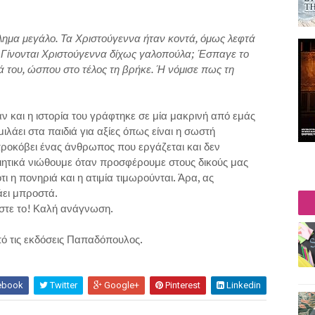
λημα μεγάλο. Τα Χριστούγεννα ήταν κοντά, όμως λεφτά
 Γίνονται Χριστούγεννα δίχως γαλοπούλα; Έσπαγε το
ά του, ώσπου στο τέλος τη βρήκε. Ή νόμισε πως τη
 αν και η ιστορία του γράφτηκε σε μία μακρινή από εμάς
ιλάει στα παιδιά για αξίες όπως είναι η σωστή
ροκόβει ένας άνθρωπος που εργάζεται και δεν
οιητικά νιώθουμε όταν προσφέρουμε στους δικούς μας
ι η πονηριά και η ατιμία τιμωρούνται. Άρα, ας
άει μπροστά.
στε το! Καλή ανάγνωση.
ό τις εκδόσεις Παπαδόπουλος.
ebook
Twitter
Google+
Pinterest
Linkedin