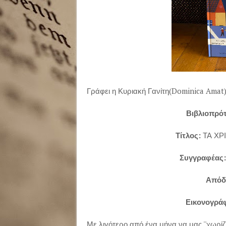
Γράφει η Κυριακή Γανίτη(Dominica Amat
Βιβλιοπρότ
Τίτλος:
ΤΑ Χ
Συγγραφέας
Απόδ
Εικονογρά
Με λιγότερο από ένα μήνα να μας ''χωρί