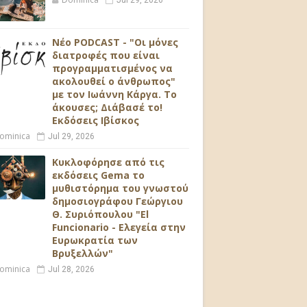
Jul 29, 2026
Νέο PODCAST - "Οι μόνες
διατροφές που είναι
προγραμματισμένος να
ακολουθεί ο άνθρωπος"
με τον Ιωάννη Κάργα. Το
άκουσες; Διάβασέ το!
Εκδόσεις Ιβίσκος
ominica
Jul 29, 2026
Κυκλοφόρησε από τις
εκδόσεις Gema το
μυθιστόρημα του γνωστού
δημοσιογράφου Γεώργιου
Θ. Συριόπουλου "El
Funcionario - Ελεγεία στην
Ευρωκρατία των
Βρυξελλών"
ominica
Jul 28, 2026