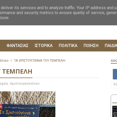
ΟΓΡΑΦΙΕΣ
ΔΥΣΤΟΠΙΚΑ
ΞΕΝΗ ΛΟΓΟΤΕΧΝΙΑ
ΦΙΛΟΣΟΦΙΚΑ
ΕΠΙΚ
deliver its services and to analyze traffic. Your IP address and 
ormance and security metrics to ensure quality of service, gene
abuse.
Ρ
ΦΑΝΤΑΣΙΑΣ
ΙΣΤΟΡΙΚΑ
ΠΟΛΙΤΙΚΑ
ΠΟΙΗΣΗ
ΠΑΙΔΙ
άτικο
ΤΑ ΧΡΙΣΤΟΥΓΕΝΝΑ ΤΟΥ ΤΕΜΠΕΛΗ
SOC
Υ ΤΕΜΠΕΛΗ
εχνία
,
Χριστουγεννιάτικο
Fo