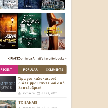
KIRIAKI(Dominica Amat)'s favorite books »
RECENT
POPULAR
COMMENTS
Ώρα για καλοκαιρινό
διάλειμμα! Ραντεβού από
Σεπτέμβριο!
Dominica
Jul 29, 2026
ΤΟ ΒΑΝΑΚΙ
Dominica