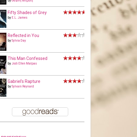
by
Θεώνη Μπριλή
Fifty Shades of Grey
by
E.L. James
Reflected in You
by
Sylvia Day
This Man Confessed
by
Jodi Ellen Malpas
Gabriel's Rapture
by
Sylvain Reynard