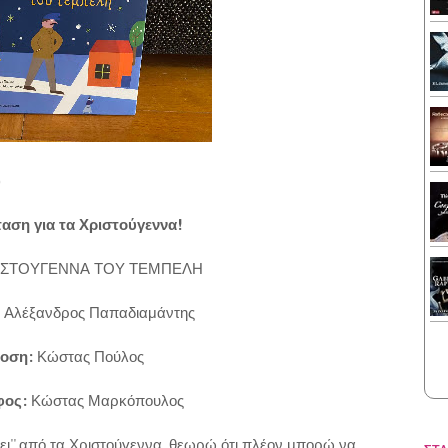
)
αση για τα Χριστούγεννα!
ΡΙΣΤΟΥΓΕΝΝΑ ΤΟΥ ΤΕΜΠΕΛΗ
:
Αλέξανδρος Παπαδιαμάντης
οση:
Κώστας Πούλος
φος:
Κώστας Μαρκόπουλος
ζει'' από τα Χριστούγεννα, θεωρώ ότι πλέον μπορώ να