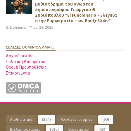
μυθιστόρημα του γνωστού
δημοσιογράφου Γεώργιου Θ.
Συριόπουλου "El Funcionario - Ελεγεία
στην Ευρωκρατία των Βρυξελλών"
Dominica
Jul 28, 2026
ΣΕΛΊΔΕΣ DOMINICA AMAT...
Αρχική σελίδα
Πολιτική Απορρήτου
Όροι & Προϋποθέσεις
Επικοινωνία
Αισθηματικά
(264)
Αληθινές Ιστορίες
(90)
Βιβλιοπροτάσεις
(535)
Βιογραφίες
(43)