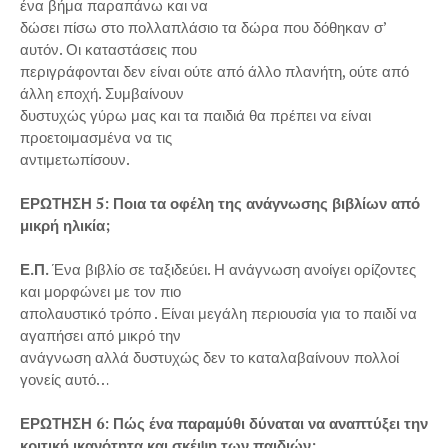
ένα βήμα παραπάνω και να
δώσει πίσω στο πολλαπλάσιο τα δώρα που δόθηκαν σ’
αυτόν. Οι καταστάσεις που
περιγράφονται δεν είναι ούτε από άλλο πλανήτη, ούτε από
άλλη εποχή. Συμβαίνουν
δυστυχώς γύρω μας και τα παιδιά θα πρέπει να είναι
προετοιμασμένα να τις
αντιμετωπίσουν.
ΕΡΩΤΗΣΗ 5: Ποια τα οφέλη της ανάγνωσης βιβλίων από
μικρή ηλικία;
Ε.Π.
Ένα βιβλίο σε ταξιδεύει. Η ανάγνωση ανοίγει ορίζοντες
και μορφώνει με τον πιο
απολαυστικό τρόπο . Είναι μεγάλη περιουσία για το παιδί να
αγαπήσει από μικρό την
ανάγνωση αλλά δυστυχώς δεν το καταλαβαίνουν πολλοί
γονείς αυτό…
ΕΡΩΤΗΣΗ 6: Πώς ένα παραμύθι δύναται να αναπτύξει την
κριτική ικανότητα και σκέψη των παιδιών;