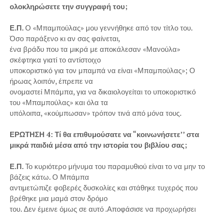
ολοκληρώσετε την συγγραφή του;
Ε.Π.
Ο «Μπαμπούλας» μου γεννήθηκε από τον τίτλο του.
Όσο παράξενο κι αν σας φαίνεται,
ένα βράδυ που τα μικρά με αποκάλεσαν «Μανούλα»
σκέφτηκα γιατί το αντίστοιχο
υποκοριστικό για τον μπαμπά να είναι «Μπαμπούλας»; Ο
ήρωας λοιπόν, έπρεπε να
ονομαστεί Μπάμπα, για να δικαιολογείται το υποκοριστικό
του «Μπαμπούλας» και όλα τα
υπόλοιπα, «κούμπωσαν» τρόπον τινά από μόνα τους.
ΕΡΩΤΗΣΗ 4: Τί θα επιθυμούσατε να “κοινωνήσετε’’ στα
μικρά παιδιά μέσα από την ιστορία του βιβλίου σας;
Ε.Π.
Το κυριότερο μήνυμα του παραμυθιού είναι το να μην το
βάζεις κάτω. Ο Μπάμπα
αντιμετώπιζε φοβερές δυσκολίες και στάθηκε τυχερός που
βρέθηκε μια μαμά στον δρόμο
του. Δεν έμεινε όμως σε αυτό .Αποφάσισε να προχωρήσει