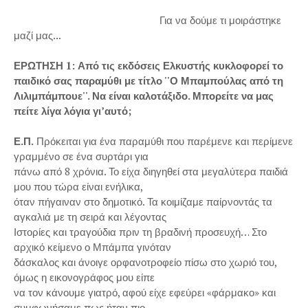
Για να δούμε τι μοιράστηκε
μαζί μας...
ΕΡΩΤΗΣΗ 1: Από τις εκδόσεις Ελκυστής κυκλοφορεί το
παιδικό σας παραμύθι με τίτλο ''Ο Μπαμπούλας από τη
Λιλιμπάμπουε''. Να είναι καλοτάξιδο. Μπορείτε να μας
πείτε λίγα λόγια γι’αυτό;
Ε.Π.
Πρόκειται για ένα παραμύθι που παρέμενε και περίμενε
γραμμένο σε ένα συρτάρι για
πάνω από 8 χρόνια. Το είχα διηγηθεί στα μεγαλύτερα παιδιά
μου που τώρα είναι ενήλικα,
όταν πήγαιναν στο δημοτικό. Τα κοιμίζαμε παίρνοντάς τα
αγκαλιά με τη σειρά και λέγοντας
Ιστορίες και τραγούδια πριν τη βραδινή προσευχή… Στο
αρχικό κείμενο ο Μπάμπα γινόταν
δάσκαλος και άνοιγε ορφανοτροφείο πίσω στο χωριό του,
όμως η εικονογράφος μου είπε
να τον κάνουμε γιατρό, αφού είχε εφεύρει «φάρμακο» και
συμφωνήσαμε πως ήταν πιο