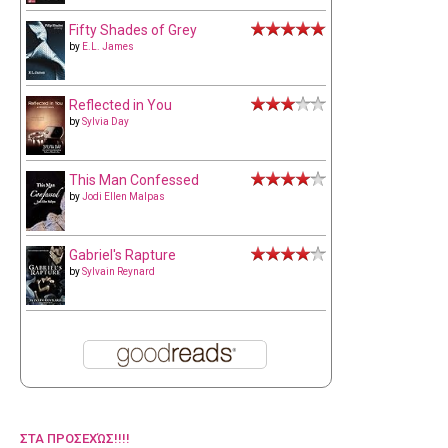
Fifty Shades of Grey
by
E.L. James
Reflected in You
by
Sylvia Day
This Man Confessed
by
Jodi Ellen Malpas
Gabriel's Rapture
by
Sylvain Reynard
ΣΤΑ ΠΡΟΣΕΧΏΣ!!!!