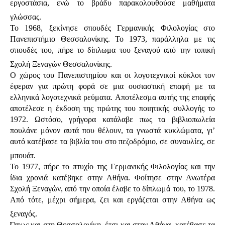
εργοστάσια, ενώ το βράδυ παρακολουθούσε μαθήματα
γλώσσας.
Το 1968, ξεκίνησε σπουδές Γερμανικής Φιλολογίας στο
Πανεπιστήμιο Θεσσαλονίκης. Το 1973, παράλληλα με τις
σπουδές του, πήρε το δίπλωμα του ξεναγού από την τοπική
Σχολή Ξεναγών Θεσσαλονίκης.
Ο χώρος του Πανεπιστημίου και οι λογοτεχνικοί κύκλοι τον
έφεραν για πρώτη φορά σε μια ουσιαστική επαφή με τα
ελληνικά λογοτεχνικά ρεύματα. Αποτέλεσμα αυτής της επαφής
αποτέλεσε η έκδοση της πρώτης του ποιητικής συλλογής το
1972. Ωστόσο, γρήγορα κατάλαβε πως τα βιβλιοπωλεία
πουλάνε μόνον αυτά που θέλουν, τα γνωστά κυκλώματα, γι’
αυτό κατέβασε τα βιβλία του στο πεζοδρόμιο, σε συναυλίες, σε
μπουάτ.
Το 1977, πήρε το πτυχίο της Γερμανικής Φιλολογίας και την
ίδια χρονιά κατέβηκε στην Αθήνα. Φοίτησε στην Ανωτέρα
Σχολή Ξεναγών, από την οποία έλαβε το δίπλωμά του, το 1978.
Από τότε, μέχρι σήμερα, ζει και εργάζεται στην Αθήνα ως
ξεναγός.
Όπως και στη Θεσσαλονίκη, έτσι και στην Αθήνα, κατέβασε τα