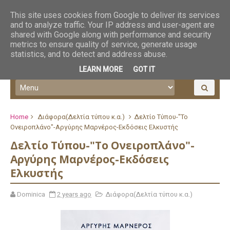
This site uses cookies from Google to deliver its services
and to analyze traffic. Your IP address and user-agent are
shared with Google along with performance and security
metrics to ensure quality of service, generate usage
statistics, and to detect and address abuse.
LEARN MORE
GOT IT
Home
Διάφορα(Δελτία τύπου κ.α.)
Δελτίο Τύπου-"Το
Ονειροπλάνο"-Αργύρης Μαρνέρος-Εκδόσεις Ελκυστής
Δελτίο Τύπου-"Το Ονειροπλάνο"-
Αργύρης Μαρνέρος-Εκδόσεις
Ελκυστής
Dominica
2 years ago
Διάφορα(Δελτία τύπου κ.α.)