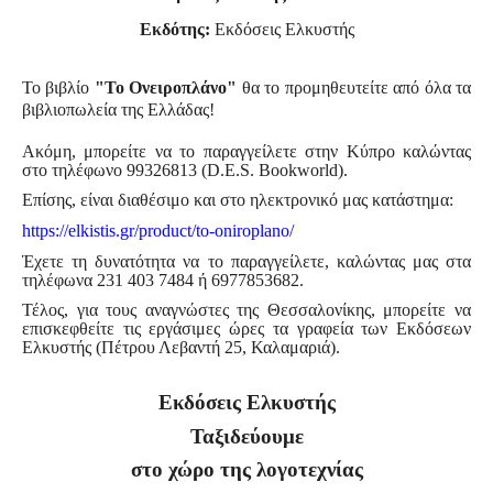
Εκδότης:
Εκδόσεις Ελκυστής
Το βιβλίο
"
Το Ονειροπλάνο
"
θα το προμηθευτείτε από όλα τα
βιβλιοπωλεία της Ελλάδας!
Ακόμη, μπορείτε να το παραγγείλετε στην Κύπρο καλώντας
στο τηλέφωνο
99326813 (
D
.
E
.
S
.
Bookworld
)
.
Επίσης, είναι διαθέσιμο και στο ηλεκτρονικό μας κατάστημα:
https://elkistis.gr/product/
to-oniroplano/
Έχετε τη δυνατότητα να το παραγγείλετε, καλώντας μας στα
τηλέφωνα 231 403 7484 ή 6977853682.
Τέλος, για τους αναγνώστες της Θεσσαλονίκης, μπορείτε να
επισκεφθείτε τις εργάσιμες ώρες τα γραφεία των Εκδόσεων
Ελκυστής (Πέτρου Λεβαντή 25, Καλαμαριά).
Εκδόσεις Ελκυστής
Ταξιδεύουμε
στο χώρο της λογοτεχνίας