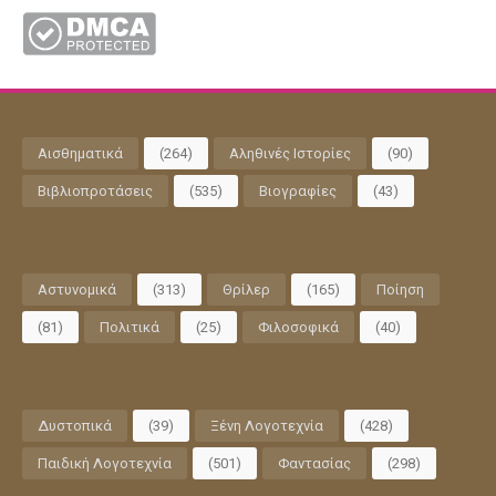
Αισθηματικά
(264)
Αληθινές Ιστορίες
(90)
Βιβλιοπροτάσεις
(535)
Βιογραφίες
(43)
Αστυνομικά
(313)
Θρίλερ
(165)
Ποίηση
(81)
Πολιτικά
(25)
Φιλοσοφικά
(40)
Δυστοπικά
(39)
Ξένη Λογοτεχνία
(428)
Παιδική Λογοτεχνία
(501)
Φαντασίας
(298)