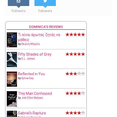
Followers
Followers
DOMINICA'S REVIEWS
Τι είναι έρωτας ζητάς να
μάθεις
by
Θεώνη Μπριλή
Fifty Shades of Grey
by
E.L. James
Reflected in You
by
Sylvia Day
This Man Confessed
by
Jodi Ellen Malpas
Gabriel's Rapture