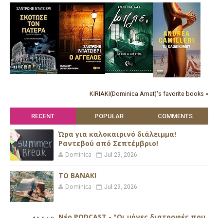
KIRIAKI(Dominica Amat)'s favorite books »
RECENT
POPULAR
COMMENTS
Ώρα για καλοκαιρινό διάλειμμα!
Ραντεβού από Σεπτέμβριο!
Dominica
Jul 29, 2026
ΤΟ ΒΑΝΑΚΙ
Dominica
Jul 29, 2026
Νέο PODCAST - "Οι μόνες διατροφές που