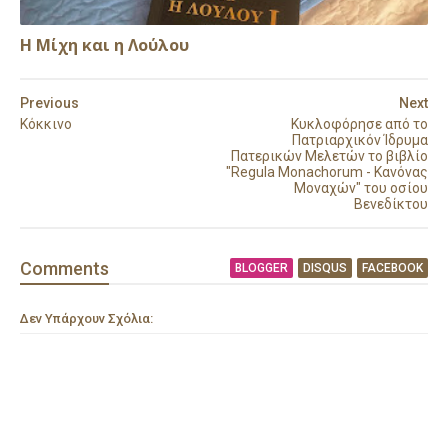
Η Μίχη και η Λούλου
Previous
Next
Κόκκινο
Κυκλοφόρησε από το
Πατριαρχικόν Ίδρυμα
Πατερικών Μελετών το βιβλίο
"Regula Monachorum - Κανόνας
Μοναχών" του οσίου
Βενεδίκτου
Comment
s
BLOGGER
DISQUS
FACEBOOK
Δεν Υπάρχουν Σχόλια: