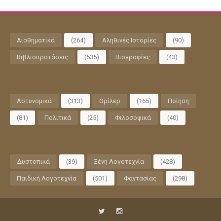
Αισθηματικά
(264)
Αληθινές Ιστορίες
(90)
Βιβλιοπροτάσεις
(535)
Βιογραφίες
(43)
Αστυνομικά
(313)
Θρίλερ
(165)
Ποίηση
(81)
Πολιτικά
(25)
Φιλοσοφικά
(40)
Δυστοπικά
(39)
Ξένη Λογοτεχνία
(428)
Παιδική Λογοτεχνία
(501)
Φαντασίας
(298)