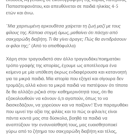
Παπαστεφανάτου, και απευθύνεται σε παιδιά ηλικίας 4-5
ετών και άνω.
''Μια χαριτωμένη αρκουδίτσα χαίρεται τη ζωή μαζί με τους
φίλους της. Κάποια στιγμή όμως, μαθαίνει ότι πάσχει από
σακχαρώδη διαβήτη. Τι θα γίνει άραγε; Πώς θα αντιδράσουν
οι φίλοι της;"
(Από το οπισθόφυλλο)
Χάρη στον τραγουδιστό σαν άλλο τραγουδάκι/ποιηματάκι
τρόπο γραφής της ιστορίας, έχουμε ως αποτέλεσμα ένα
κείμενο με μία υπόθεση άκρως ενδιαφέρουσα και κατανοητή
για τα μικρά παιδιά. Μία ιστορία που εξηγεί και σίγουρα δεν
τρομάζει, αλλά κάνει τα μικρά παιδιά να πιστέψουν ότι τίποτα
δε θα αλλάξει ριζικά στην καθημερινότητά τους, ότι θα
εξακολουθούν να κάνουν ό,τι αγαπούν, όπως το να
διασκεδάζουν, να χορεύουν και να παίζουν! Ένα παραμυθάκι
που υμνεί την αξία της φιλίας και το πώς οι φίλοι/ες είναι
πάντα κοντά μας στα δύσκολα, βοηθά τα παιδιά να
αναπτύξουν την ενσυναίσθησή τους, μας ευαισθητοποιεί
γύρω από το ζήτημα του σακχαρώδη διαβήτη και τέλος,