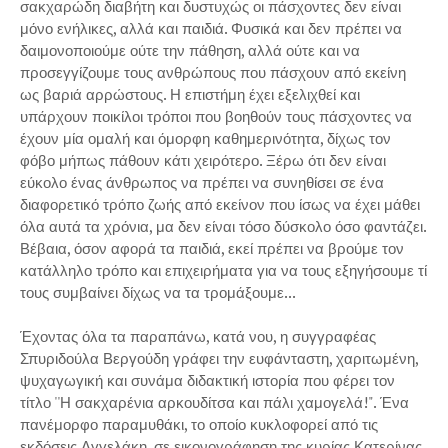
σακχαρώδη διαβήτη και δυστυχώς οι πάσχοντες δεν είναι
μόνο ενήλικες, αλλά και παιδιά. Φυσικά και δεν πρέπει να
δαιμονοποιούμε ούτε την πάθηση, αλλά ούτε και να
προσεγγίζουμε τους ανθρώπους που πάσχουν από εκείνη
ως βαριά αρρώστους. Η επιστήμη έχει εξελιχθεί και
υπάρχουν ποικίλοι τρόποι που βοηθούν τους πάσχοντες να
έχουν μία ομαλή και όμορφη καθημερινότητα, δίχως τον
φόβο μήπως πάθουν κάτι χειρότερο. Ξέρω ότι δεν είναι
εύκολο ένας άνθρωπος να πρέπει να συνηθίσει σε ένα
διαφορετικό τρόπο ζωής από εκείνον που ίσως να έχει μάθει
όλα αυτά τα χρόνια, μα δεν είναι τόσο δύσκολο όσο φαντάζει.
Βέβαια, όσον αφορά τα παιδιά, εκεί πρέπει να βρούμε τον
κατάλληλο τρόπο και επιχειρήματα για να τους εξηγήσουμε τί
τους συμβαίνει δίχως να τα τρομάξουμε...
Έχοντας όλα τα παραπάνω, κατά νου, η συγγραφέας
Σπυριδούλα Βεργούδη γράφει την ευφάνταστη, χαριτωμένη,
ψυχαγωγική και συνάμα διδακτική ιστορία που φέρει τον
τίτλο ''Η σακχαρένια αρκουδίτσα και πάλι χαμογελά!". Ένα
πανέμορφο παραμυθάκι, το οποίο κυκλοφορεί από τις
εκδόσεις Αγγελάκη, σε εικονογράφηση της κυρίας Κατερίνας