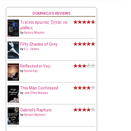
DOMINICA'S REVIEWS
Τι είναι έρωτας ζητάς να
μάθεις
by
Θεώνη Μπριλή
Fifty Shades of Grey
by
E.L. James
Reflected in You
by
Sylvia Day
This Man Confessed
by
Jodi Ellen Malpas
Gabriel's Rapture
by
Sylvain Reynard