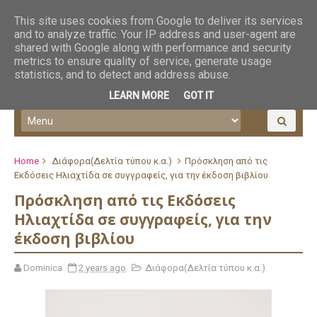
This site uses cookies from Google to deliver its services
and to analyze traffic. Your IP address and user-agent are
shared with Google along with performance and security
metrics to ensure quality of service, generate usage
statistics, and to detect and address abuse.
LEARN MORE
GOT IT
Home
Διάφορα(Δελτία τύπου κ.α.)
Πρόσκληση από τις
Εκδόσεις Ηλιαχτίδα σε συγγραφείς, για την έκδοση βιβλίου
Πρόσκληση από τις Εκδόσεις
Ηλιαχτίδα σε συγγραφείς, για την
έκδοση βιβλίου
Dominica
2 years ago
Διάφορα(Δελτία τύπου κ.α.)