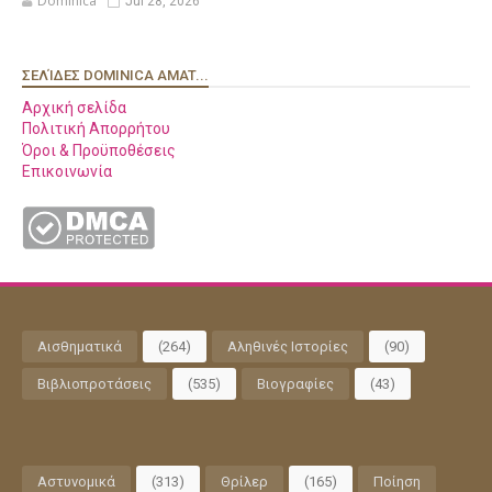
Dominica
Jul 28, 2026
ΣΕΛΊΔΕΣ DOMINICA AMAT...
Αρχική σελίδα
Πολιτική Απορρήτου
Όροι & Προϋποθέσεις
Επικοινωνία
Αισθηματικά
(264)
Αληθινές Ιστορίες
(90)
Βιβλιοπροτάσεις
(535)
Βιογραφίες
(43)
Αστυνομικά
(313)
Θρίλερ
(165)
Ποίηση