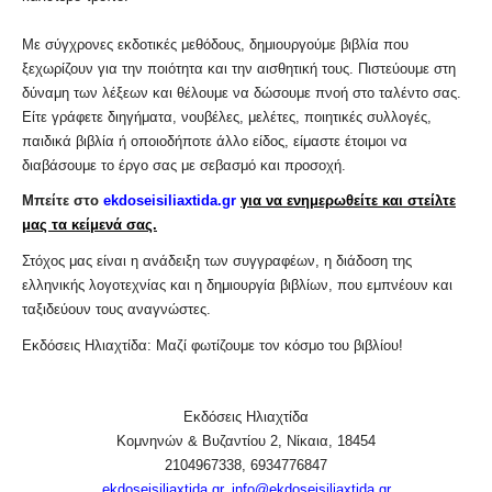
Με σύγχρονες εκδοτικές μεθόδους, δημιουργούμε βιβλία που
ξεχωρίζουν για την ποιότητα και την αισθητική τους. Πιστεύουμε στη
δύναμη των λέξεων και θέλουμε να δώσουμε πνοή στο ταλέντο σας.
Είτε γράφετε διηγήματα, νουβέλες, μελέτες, ποιητικές συλλογές,
παιδικά βιβλία ή οποιοδήποτε άλλο είδος, είμαστε έτοιμοι να
διαβάσουμε το έργο σας με σεβασμό και προσοχή.
Μπείτε στο
ekdoseisiliaxtida.gr
για να ενημερωθείτε και στείλτε
μας τα κείμενά σας.
Στόχος μας είναι η ανάδειξη των συγγραφέων, η διάδοση της
ελληνικής λογοτεχνίας και η δημιουργία βιβλίων, που εμπνέουν και
ταξιδεύουν τους αναγνώστες.
Εκδόσεις Ηλιαχτίδα: Μαζί φωτίζουμε τον κόσμο του βιβλίου!
Εκδόσεις
Ηλιαχτίδα
Κομνηνών
&
Βυζαντίου
2,
Νίκαια
, 18454
2104967338, 6934776847
ekdoseisiliaxtida.gr
,
info@ekdoseisiliaxtida.gr