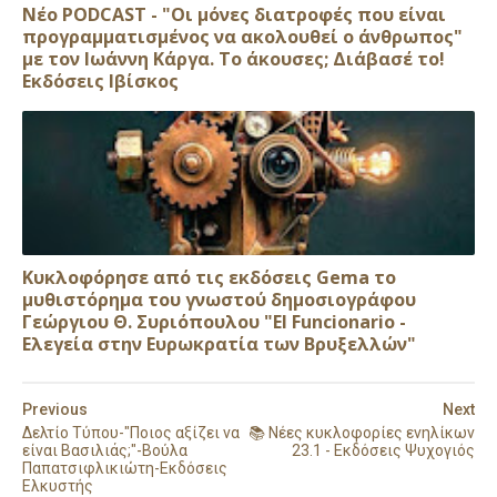
Νέο PODCAST - "Οι μόνες διατροφές που είναι
προγραμματισμένος να ακολουθεί ο άνθρωπος"
με τον Ιωάννη Κάργα. Το άκουσες; Διάβασέ το!
Εκδόσεις Ιβίσκος
Κυκλοφόρησε από τις εκδόσεις Gema το
μυθιστόρημα του γνωστού δημοσιογράφου
Γεώργιου Θ. Συριόπουλου "El Funcionario -
Ελεγεία στην Ευρωκρατία των Βρυξελλών"
Previous
Next
Δελτίο Τύπου-"Ποιος αξίζει να
📚 Νέες κυκλοφορίες ενηλίκων
είναι Βασιλιάς;"-Βούλα
23.1 - Εκδόσεις Ψυχογιός
Παπατσιφλικιώτη-Εκδόσεις
Ελκυστής