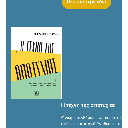
Περισσότερα εδώ
Η τέχνη της αποτυχίας
Φιλική υπενθύμιση: σε καμία περίπ
από μία αποτυχία! Αντιθέτως, το ν