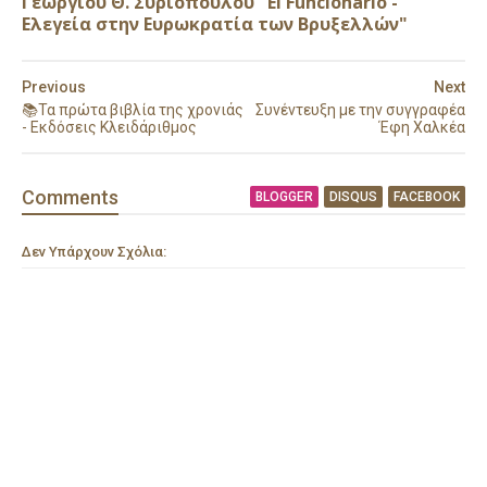
Γεώργιου Θ. Συριόπουλου "El Funcionario -
Ελεγεία στην Ευρωκρατία των Βρυξελλών"
Previous
Next
📚Τα πρώτα βιβλία της χρονιάς
Συνέντευξη με την συγγραφέα
- Εκδόσεις Κλειδάριθμος
Έφη Χαλκέα
Comment
s
BLOGGER
DISQUS
FACEBOOK
Δεν Υπάρχουν Σχόλια: