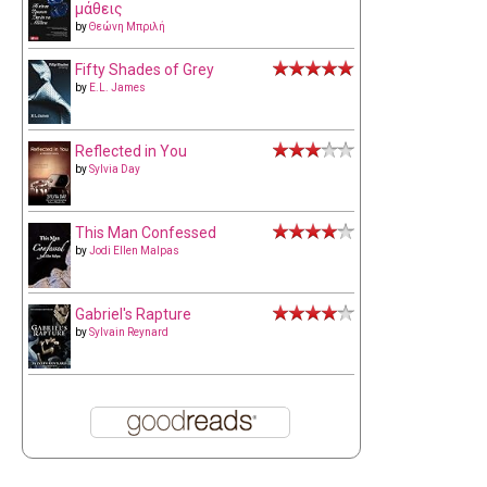
μάθεις
by
Θεώνη Μπριλή
Fifty Shades of Grey
by
E.L. James
Reflected in You
by
Sylvia Day
This Man Confessed
by
Jodi Ellen Malpas
Gabriel's Rapture
by
Sylvain Reynard