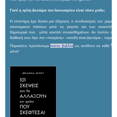
Γιατί η τρίτη Δευτέρα του Ιανουαρίου είναι τόσο μπλε;
Η επιστήμη έχει δώσει μια εξήγηση: ο συνδυασμός του χειμωνι
οικονομικών πιέσεων μετά τις γιορτές και των ανεκπλή
δημιουργεί ένα... μπλε κοκτέιλ συναισθημάτων. Αν λοιπόν σήμ
διάθεσή σου λίγο πιο «πεσμένη» –επειδή είναι Δευτέρα–, τώρα ξέ
Παρακάτω προτείνουμε
πέντε βιβλία
ως αντίδοτο σε κάθε
μπ
μόνο!