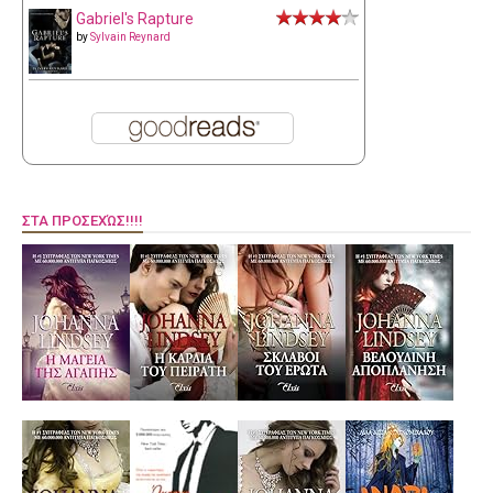
Gabriel's Rapture
by
Sylvain Reynard
ΣΤΑ ΠΡΟΣΕΧΏΣ!!!!