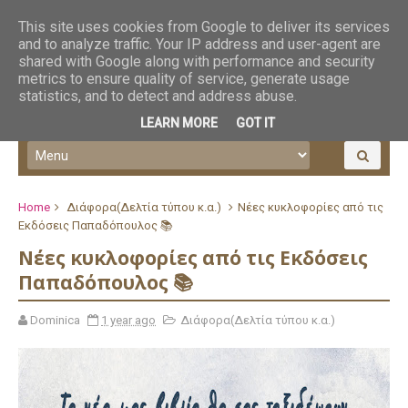
This site uses cookies from Google to deliver its services
and to analyze traffic. Your IP address and user-agent are
shared with Google along with performance and security
metrics to ensure quality of service, generate usage
statistics, and to detect and address abuse.
LEARN MORE
GOT IT
Home
Διάφορα(Δελτία τύπου κ.α.)
Νέες κυκλοφορίες από τις
Εκδόσεις Παπαδόπουλος 📚
Νέες κυκλοφορίες από τις Εκδόσεις
Παπαδόπουλος 📚
Dominica
1 year ago
Διάφορα(Δελτία τύπου κ.α.)