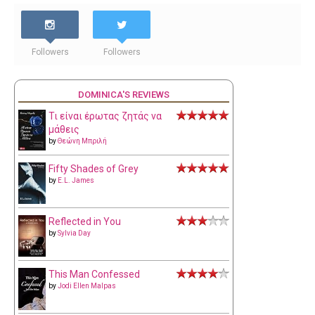
Followers
Followers
DOMINICA'S REVIEWS
Τι είναι έρωτας ζητάς να
μάθεις
by
Θεώνη Μπριλή
Fifty Shades of Grey
by
E.L. James
Reflected in You
by
Sylvia Day
This Man Confessed
by
Jodi Ellen Malpas