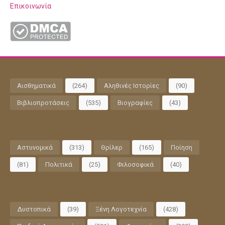
Επικοινωνία
Αισθηματικά
(264)
Αληθινές Ιστορίες
(90)
Βιβλιοπροτάσεις
(535)
Βιογραφίες
(43)
Αστυνομικά
(313)
Θρίλερ
(165)
Ποίηση
(81)
Πολιτικά
(25)
Φιλοσοφικά
(40)
Δυστοπικά
(39)
Ξένη Λογοτεχνία
(428)