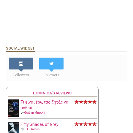
SOCIAL WIDGET
Followers
Followers
DOMINICA'S REVIEWS
Τι είναι έρωτας ζητάς να
μάθεις
by
Θεώνη Μπριλή
Fifty Shades of Grey
by
E.L. James