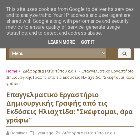
This site uses cookies from Google to deliver its services
and to analyze traffic. Your IP address and user-agent are
shared with Google along with performance and security
metrics to ensure quality of service, generate usage
statistics, and to detect and address abuse.
LEARN MORE
GOT IT
Home
Διάφορα(Δελτία τύπου κ.α.)
Επαγγελματικό Εργαστήριο
Δημιουργικής Γραφής από τις Εκδόσεις Ηλιαχτίδα: "Σκέφτομαι, άρα
γράφω"
Επαγγελματικό Εργαστήριο
Δημιουργικής Γραφής από τις
Εκδόσεις Ηλιαχτίδα: "Σκέφτομαι, άρα
γράφω"
Dominica
1 year ago
Διάφορα(Δελτία τύπου κ.α.)