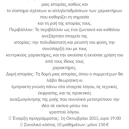
μιας ιστορίας, καθώς και
το σύστημα σχέσεων κι αλληλεπιδράσεων των χαρακτήρων
που καθορίζει τη σημασία
και τη ροή της ιστορίας τους.
Περιβάλλον: Το περιβάλλον ως ένα ζωντανό και καθόλου
ανεξάρτητο στοιχείο της
ιστορίας: την πολυδιάστατη και ρευστή του φύση, την
συνύπαρξή του με τους
κεντρικούς χαρακτήρες, και την ακούσια ή εκούσια χρήση του
από τους ίδιους τους
χαρακτήρες.
Δομή ιστορίας: Τη δομή μιας ιστορίας, όπου ο συμμετέχων θα
λάβει θεωρητική κι
έμπρακτη γνώση πάνω στα στοιχεία λόγου, τις τεχνικές
έκφρασης, και τις πρακτικές
αναζωογόνησης της ροής που συνολικά μετατρέπουν την
ιδέα σε εικόνα μέσω του
γραπτού λόγου.
 Έναρξη προγράμματος: 1η Οκτωβρίου 2025, ώρα 19:00
 Συνολικό κόστος 10 μαθημάτων: μόνο 130 €