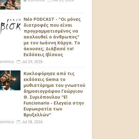
Jul 29, 2026
Νέο PODCAST - "Οι μόνες
διατροφές που είναι
προγραμματισμένος να
ακολουθεί ο άνθρωπος"
με τον Ιωάννη Κάργα. Το
άκουσες; Διάβασέ το!
Εκδόσεις Ιβίσκος
ominica
Jul 29, 2026
Κυκλοφόρησε από τις
εκδόσεις Gema το
μυθιστόρημα του γνωστού
δημοσιογράφου Γεώργιου
Θ. Συριόπουλου "El
Funcionario - Ελεγεία στην
Ευρωκρατία των
Βρυξελλών"
ominica
Jul 28, 2026