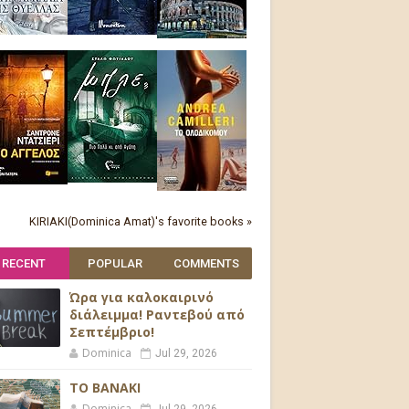
KIRIAKI(Dominica Amat)'s favorite books »
RECENT
POPULAR
COMMENTS
Ώρα για καλοκαιρινό
διάλειμμα! Ραντεβού από
Σεπτέμβριο!
Dominica
Jul 29, 2026
ΤΟ ΒΑΝΑΚΙ
Dominica