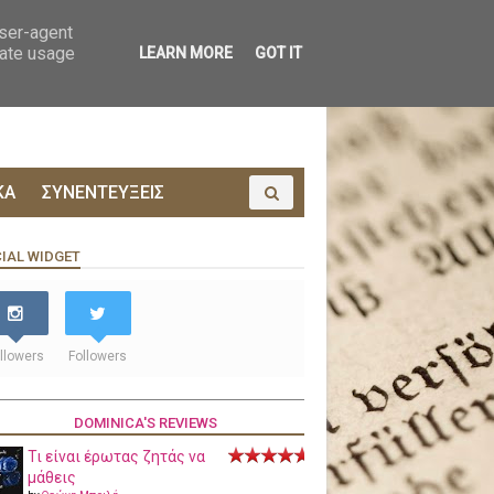
ΟΙΝΩΝΙΑ
ΠΡΟΔΗΜΟΣΙΕΥΣΗ
user-agent
rate usage
LEARN MORE
GOT IT
ΚΑ
ΣΥΝΕΝΤΕΥΞΕΙΣ
IAL WIDGET
llowers
Followers
DOMINICA'S REVIEWS
Τι είναι έρωτας ζητάς να
μάθεις