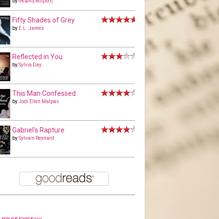
by
Θεώνη Μπριλή
Fifty Shades of Grey
by
E.L. James
Reflected in You
by
Sylvia Day
This Man Confessed
by
Jodi Ellen Malpas
Gabriel's Rapture
by
Sylvain Reynard