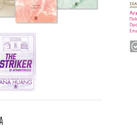
ΣΕΛ
Αρχ
Πολ
Όρο
Επι