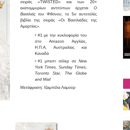
σειράς «TWISTED» και των 20+
εκατομμυρίων αντιτύπων έρχεται
O
Βασιλιάς του Φθόνου
, το 5ο αυτοτελές
βιβλίο της σειράς «Οι Βασιλιάδες της
Αμαρτίας».
#1 με την κυκλοφορία του
στο Amazon Αγγλίας,
Η.Π.Α, Αυστραλίας και
Καναδά
#1 μπεστ σέλερ σε
New
York Times, Sunday Times,
Toronto Star, The Globe
and Mail
Μετάφραση: Ιζαμπέλα Λαμούρ