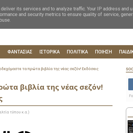
ΟΓΡΑΦΙΕΣ
ΔΥΣΤΟΠΙΚΑ
ΞΕΝΗ ΛΟΓΟΤΕΧΝΙΑ
ΦΙΛΟΣΟΦΙΚΑ
ΕΠΙΚ
deliver its services and to analyze traffic. Your IP address and 
ormance and security metrics to ensure quality of service, gene
abuse.
Ρ
ΦΑΝΤΑΣΙΑΣ
ΙΣΤΟΡΙΚΑ
ΠΟΛΙΤΙΚΑ
ΠΟΙΗΣΗ
ΠΑΙΔΙ
οδεχόμαστε τα πρώτα βιβλία της νέας σεζόν! Εκδόσεις
SOC
ρώτα βιβλία της νέας σεζόν!
ς
Fo
λτία τύπου κ.α.)