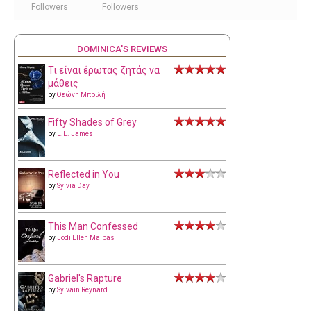
Followers
Followers
DOMINICA'S REVIEWS
Τι είναι έρωτας ζητάς να
μάθεις
by
Θεώνη Μπριλή
Fifty Shades of Grey
by
E.L. James
Reflected in You
by
Sylvia Day
This Man Confessed
by
Jodi Ellen Malpas
Gabriel's Rapture
by
Sylvain Reynard