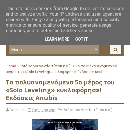
This site uses cookies from Google to deliver its services
and to analyze traffic. Your IP address and user-agent are
shared with Google along with performance and security
metrics to ensure quality of service, generate usage
statistics, and to detect and address abuse.
LEARN MORE
GOT IT
Home
Διάφορα(Δελτία τύπου κ.α.)
Το πολυαναμενόμενο 5ο
μέρος του «Solo Leveling» κυκλοφόρησε! Εκδόσεις Anubis
Το πολυαναμενόμενο 5ο μέρος του
«Solo Leveling» κυκλοφόρησε!
Εκδόσεις Anubis
Dominica
9 months ago
Διάφορα(Δελτία τύπου κ.α.)