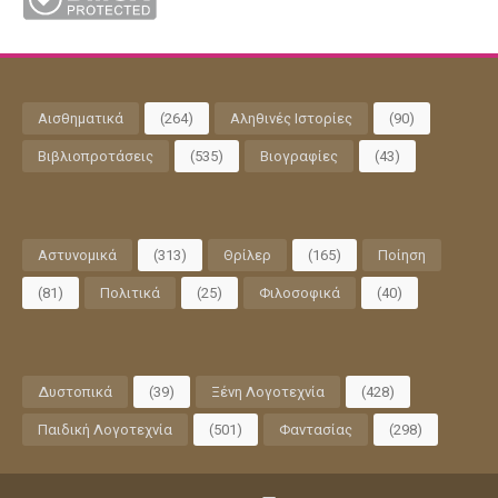
Αισθηματικά
(264)
Αληθινές Ιστορίες
(90)
Βιβλιοπροτάσεις
(535)
Βιογραφίες
(43)
Αστυνομικά
(313)
Θρίλερ
(165)
Ποίηση
(81)
Πολιτικά
(25)
Φιλοσοφικά
(40)
Δυστοπικά
(39)
Ξένη Λογοτεχνία
(428)
Παιδική Λογοτεχνία
(501)
Φαντασίας
(298)