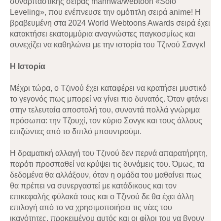
συναρπαστικής σειράς manhwa/webtoon «Solo
Leveling», που ενέπνευσε την ομότιτλη σειρά anime! Η
βραβευμένη στα 2024 World Webtoons Awards σειρά έχει
κατακτήσει εκατομμύρια αναγνώστες παγκοσμίως και
συνεχίζει να καθηλώνει με την ιστορία του Τζινού Σανγκ!
Η Ιστορία
Μέχρι τώρα, ο Τζινού έχει καταφέρει να κρατήσει μυστικό
το γεγονός πως μπορεί να γίνει πιο δυνατός. Όταν φτάνει
στην τελευταία αποστολή του, συναντά πολλά γνώριμα
πρόσωπα: την Τζουχί, τον κύριο Σονγκ και τους άλλους
επιζώντες από το διπλό μπουντρούμι.
Η δραματική αλλαγή του Τζινού δεν περνά απαρατήρητη,
παρότι προσπαθεί να κρύψει τις δυνάμεις του. Όμως, τα
δεδομένα θα αλλάξουν, όταν η ομάδα του μαθαίνει πως
θα πρέπει να συνεργαστεί με κατάδικους και τον
επικεφαλής φύλακά τους και ο Τζινού δε θα έχει άλλη
επιλογή από το να χρησιμοποιήσει τις νέες του
ικανότητες, προκειμένου αυτός και οι φίλοι του να βγουν