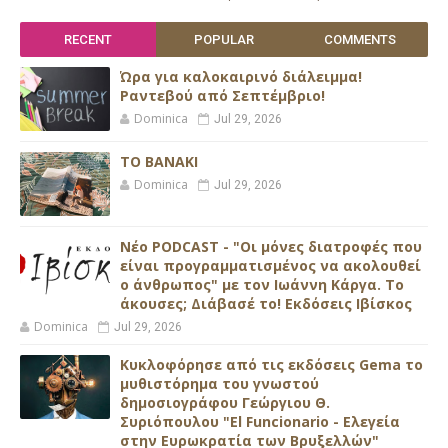
RECENT
POPULAR
COMMENTS
Ώρα για καλοκαιρινό διάλειμμα!
Ραντεβού από Σεπτέμβριο!
Dominica
Jul 29, 2026
ΤΟ ΒΑΝΑΚΙ
Dominica
Jul 29, 2026
Νέο PODCAST - "Οι μόνες διατροφές που
είναι προγραμματισμένος να ακολουθεί
ο άνθρωπος" με τον Ιωάννη Κάργα. Το
άκουσες; Διάβασέ το! Εκδόσεις Ιβίσκος
Dominica
Jul 29, 2026
Κυκλοφόρησε από τις εκδόσεις Gema το
μυθιστόρημα του γνωστού
δημοσιογράφου Γεώργιου Θ.
Συριόπουλου "El Funcionario - Ελεγεία
στην Ευρωκρατία των Βρυξελλών"