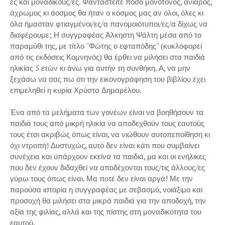
ες και μοναδικούς/ες. Φανταστείτε πόσο μονότονος, ανιαρός,
άχρωμος κι άοσμος θα ήταν ο κόσμος μας αν όλοι, όλες κι
όλα ήμασταν φτιαγμένοι/ες/α πανομοιότυποι/ες/α δίχως να
διαφέρουμε; Η συγγραφέας Άλκηστη Ψάλτη μέσα από το
παραμύθι της, με τίτλο ''Φώτης ο εφταπόδης'' (κυκλοφορεί
από τις εκδόσεις Κομνηνός) θα έρθει να μιλήσει στα παιδιά
ηλικίας 5 ετών κι άνω για αυτήν τη συνθήκη. Α, να μην
ξεχάσω να σας πω ότι την εικονογράφηση του βιβλίου έχει
επιμεληθεί η κυρία Χρύστα Δημαρέλου.
Ένα από τα μελήματα των γονέων είναι να βοηθήσουν τα
παιδιά τους από μικρή ηλικία να αποδεχθούν τους εαυτούς
τους έτσι ακριβώς όπως είναι, να νιώθουν αυτοπεποίθηση κι
όχι ντροπή! Δυστυχώς, αυτό δεν είναι κάτι που συμβαίνει
συνέχεια και υπάρχουν εκείνα τα παιδιά, μα και οι ενήλικες
που δεν έχουν διδαχθεί να αποδέχονται τους/τις άλλους/ες
γύρω τους όπως είναι. Μα ποτέ δεν είναι αργά! Με την
παρούσα ιστορία η συγγραφέας με σεβασμό, νοιάξιμο και
προσοχή θα μιλήσει στα μικρά παιδιά για την αποδοχή, την
αξία της φιλίας, αλλά και της πίστης στη μοναδικότητα του
εαυτού.