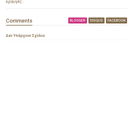
κραυγές…
Comment
s
BLOGGER
DISQUS
FACEBOOK
Δεν Υπάρχουν Σχόλια: