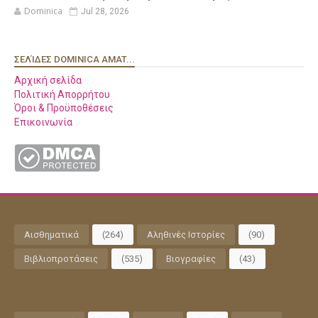
Dominica
Jul 28, 2026
ΣΕΛΊΔΕΣ DOMINICA AMAT...
Αρχική σελίδα
Πολιτική Απορρήτου
Όροι & Προϋποθέσεις
Επικοινωνία
Αισθηματικά
(264)
Αληθινές Ιστορίες
(90)
Βιβλιοπροτάσεις
(535)
Βιογραφίες
(43)