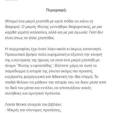
Περιγραφή:
Μπορεί ένα μικρό χταπόδι με εφτά πόδια να κάνει τη
διαφορά; Ο μικρός Φώτης γεννήθηκε διαφορετικός, με μια
καρδιά γεμάτη καλοσύνη, αλλά και με μια αγωνία: Γιατί δεν
είναι όπως τα άλλα χταπόδια;
Η συγγραφέας έχει έναν λόγο οικείο κι άκρως κατανοητό.
Προσωπικά βρήκα πολύ ευρηματική κι έξυπνη την κίνησή
της ο κεντρικός της ήρωας να είναι ένα μικρό χταπόδι με
όνομα ''Φώτης ο εφταπόδης''. Βλέπετε χάρη σε αυτό το
παράδειγμα η ιστορία της γίνεται ακόμη πιο προσιτή,
ευχάριστη, ψυχαγωγική και διδακτική την ίδια στιγμή. Τα
παιδιά θέλουν να μάθουν την ιστορία του, να δουν μέσα από
τα δικά του μάτια και εντέλει, να αποτινάξουν κακές
συνήθειες και αρνητικά πρότυπα.
Λοιπά θετικά στοιχεία του βιβλίου:
- Μικρές και σύντομες προτάσεις,