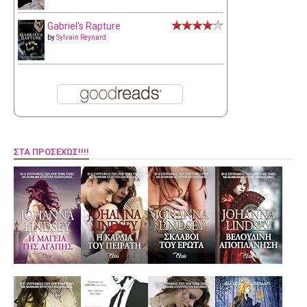
Gabriel's Rapture
by
Sylvain Reynard
ΣΤΑ ΠΡΟΣΕΧΏΣ!!!!