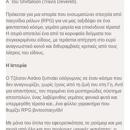
Α΄ του Shirtaloon (Travis Deverell).
Πρόκειται για μια ιστορία που ενσωματώνει στοιχεία από
παιχνίδια ρόλων (RPG) για να μας ταξιδέψει σε ένα
φανταστικό κόσμο, γεμάτο μαγεία και επικίνδυνα τέρατα!
Η σειρά αποτελεί ένα από τα κορυφαία δείγματα του
συγκεκριμένου είδους, με τεράστια απήχηση στο ευρύ
αναγνωστικό κοινό και διθυραμβικές κριτικές από τους
λάτρεις του είδους.
Η Ιστορία
Ο Τζέισον Ασάνο ξυπνάει ολόγυμνος σε έναν κόσμο που
δεν αναγνωρίζει, χωρίς ίχνος από τη ζωή του στη Γη. Αντί
για απαντήσεις, τον περιμένει ένα μυστηριώδες σύστημα
αποστολών, ένας λαβύρινθος γεμάτος φονικά φυτά και
υπερμεγέθη τέρατα και...ένα φύλλο χαρακτήρα που
θυμίζει RPG βιντεοπαιχνίδι!
Με μόνα του όπλα την εφευρετικότητα, το χιούμορ και μια
σειρά από όλο και πιο περίεργες μαγικές ικανότητες, ο