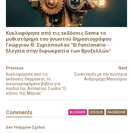
Κυκλοφόρησε από τις εκδόσεις Gema το
μυθιστόρημα του γνωστού δημοσιογράφου
Γεώργιου Θ. Συριόπουλου "El Funcionario -
Ελεγεία στην Ευρωκρατία των Βρυξελλών"
Previous
Next
Κυκλοφόρησε από τις
Συνέντευξη με την ποιήτρια
εκδόσεις Θερμαϊκός το
Ανδρομάχη Μασούρου
εικονογραφημένο βιβλίο για
παιδιά της Ασπασίας Σιγάλα "Ο
κήπος της Μάγιας"
Comment
s
BLOGGER
DISQUS
FACEBOOK
Δεν Υπάρχουν Σχόλια: