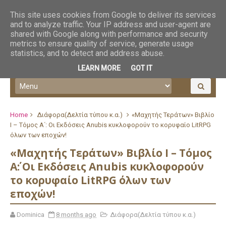
This site uses cookies from Google to deliver its services
and to analyze traffic. Your IP address and user-agent are
shared with Google along with performance and security
metrics to ensure quality of service, generate usage
statistics, and to detect and address abuse.
LEARN MORE
GOT IT
Home
Διάφορα(Δελτία τύπου κ.α.)
«Μαχητής Τεράτων» Βιβλίο
Ι – Τόμος Α΄: Οι Εκδόσεις Anubis κυκλοφορούν το κορυφαίο LitRPG
όλων των εποχών!
«Μαχητής Τεράτων» Βιβλίο Ι – Τόμος
Α΄: Οι Εκδόσεις Anubis κυκλοφορούν
το κορυφαίο LitRPG όλων των
εποχών!
Dominica
8 months ago
Διάφορα(Δελτία τύπου κ.α.)