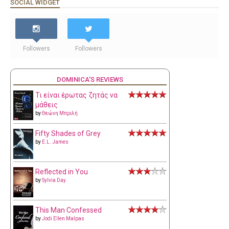
SOCIAL WIDGET
Followers
Followers
DOMINICA'S REVIEWS
Τι είναι έρωτας ζητάς να
μάθεις
by
Θεώνη Μπριλή
Fifty Shades of Grey
by
E.L. James
Reflected in You
by
Sylvia Day
This Man Confessed
by
Jodi Ellen Malpas