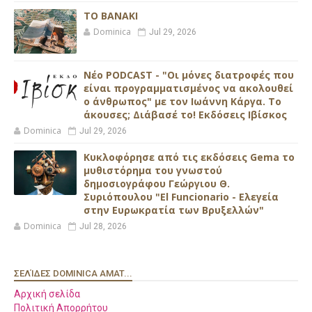
ΤΟ ΒΑΝΑΚΙ
Dominica
Jul 29, 2026
Νέο PODCAST - "Οι μόνες διατροφές που
είναι προγραμματισμένος να ακολουθεί
ο άνθρωπος" με τον Ιωάννη Κάργα. Το
άκουσες; Διάβασέ το! Εκδόσεις Ιβίσκος
Dominica
Jul 29, 2026
Κυκλοφόρησε από τις εκδόσεις Gema το
μυθιστόρημα του γνωστού
δημοσιογράφου Γεώργιου Θ.
Συριόπουλου "El Funcionario - Ελεγεία
στην Ευρωκρατία των Βρυξελλών"
Dominica
Jul 28, 2026
ΣΕΛΊΔΕΣ DOMINICA AMAT...
Αρχική σελίδα
Πολιτική Απορρήτου