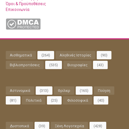
Όροι & Προϋποθέσεις
Επικοινωνία
Αισθηματικά
(264)
Αληθινές Ιστορίες
(90)
Βιβλιοπροτάσεις
(535)
Βιογραφίες
(43)
Αστυνομικά
(313)
Θρίλερ
(165)
Ποίηση
(81)
Πολιτικά
(25)
Φιλοσοφικά
(40)
Δυστοπικά
(39)
Ξένη Λογοτεχνία
(428)