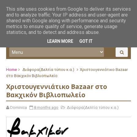
This site uses cookies from Google to deliver its services
and to analyze traffic. Your IP address and user-agent are
shared with Google along with performance and security
metrics to ensure quality of service, generate usage
statistics, and to detect and address abuse.
LEARN MORE
GOT IT
Home
Διάφορα(Δελτία τύπου κ.α.)
Χριστουγεννιάτικο Bazaar
στο Βακχικόν Βιβλιοπωλείο
Χριστουγεννιάτικο Bazaar στο
Βακχικόν Βιβλιοπωλείο
Dominica
8 months ago
Διάφορα(Δελτία τύπου κ.α.)