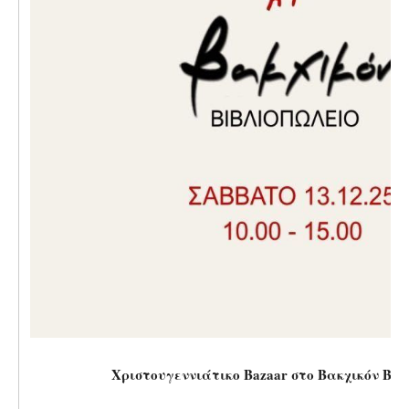
Χριστουγεννιάτικο Bazaar στο Βακχικόν Βιβ