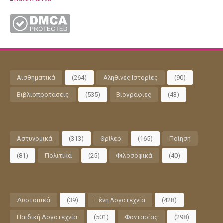
Αισθηματικά
(264)
Αληθινές Ιστορίες
(90)
Βιβλιοπροτάσεις
(535)
Βιογραφίες
(43)
Αστυνομικά
(313)
Θρίλερ
(165)
Ποίηση
(81)
Πολιτικά
(25)
Φιλοσοφικά
(40)
Δυστοπικά
(39)
Ξένη Λογοτεχνία
(428)
Παιδική Λογοτεχνία
(501)
Φαντασίας
(298)