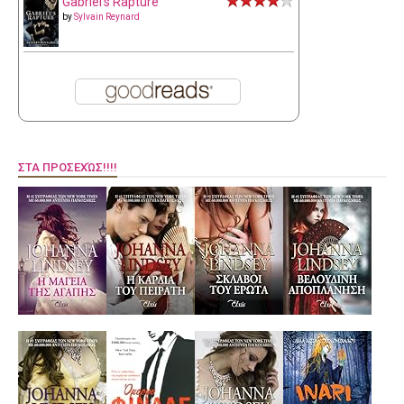
Gabriel's Rapture
by
Sylvain Reynard
ΣΤΑ ΠΡΟΣΕΧΏΣ!!!!