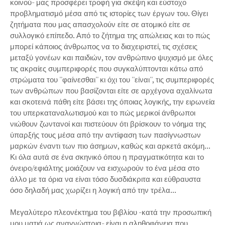
κοινού- μας προσφέρει τροφή για σκέψη και εύστοχο
προβληματισμό μέσα από τις ιστορίες των έργων του. Θίγει
ζητήματα που μας απασχολούν είτε σε ατομικό είτε σε
συλλογικό επίπεδο. Από το ζήτημα της απώλειας και το πώς
μπορεί κάποιος άνθρωπος να το διαχειριστεί, τις σχέσεις
μεταξύ γονέων και παιδιών, τον ανθρώπινο ψυχισμό με όλες
τις ακραίες συμπεριφορές που συγκαλύπτονται κάτω από
στρώματα του ''φαίνεσθαι'' κι όχι του ''είναι'', τις συμπεριφορές
των ανθρώπων που βασίζονται είτε σε αρχέγονα αχαλίνωτα
και σκοτεινά πάθη είτε βάσει της όποιας λογικής, την ειρωνεία
του υπερκαταναλωτισμού και το πώς μερικοί άνθρωποι
νιώθουν ζωντανοί και πιστεύουν ότι βρίσκουν το νόημα της
ύπαρξής τους μέσα από την αντίφαση των πασίγνωστων
μαρκών έναντι των πιο άσημων, καθώς και αρκετά ακόμη...
Κι όλα αυτά σε ένα σκηνικό όπου η πραγματικότητα και το
όνειρο/εφιάλτης μοιάζουν να εισχωρούν το ένα μέσα στο
άλλο με τα όρια να είναι τόσο δυσδιάκριτα και εύθραυστα
όσο δηλαδή μας χωρίζει η λογική από την τρέλα...
Μεγαλύτερο πλεονέκτημα του βιβλίου -κατά την προσωπική
μου ματιά ως αναγνώστρια- είναι η αληθοφάνεια που