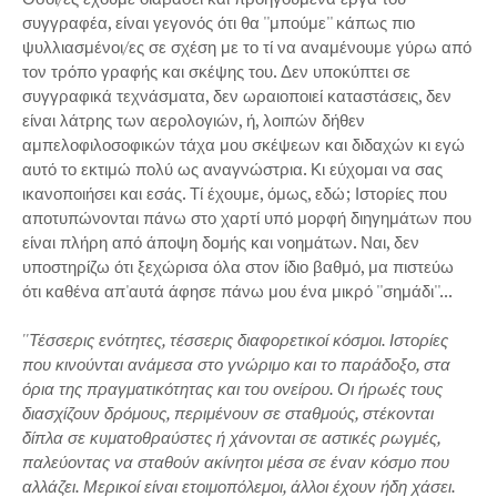
συγγραφέα, είναι γεγονός ότι θα ''μπούμε'' κάπως πιο
ψυλλιασμένοι/ες σε σχέση με το τί να αναμένουμε γύρω από
τον τρόπο γραφής και σκέψης του. Δεν υποκύπτει σε
συγγραφικά τεχνάσματα, δεν ωραιοποιεί καταστάσεις, δεν
είναι λάτρης των αερολογιών, ή, λοιπών δήθεν
αμπελοφιλοσοφικών τάχα μου σκέψεων και διδαχών κι εγώ
αυτό το εκτιμώ πολύ ως αναγνώστρια. Κι εύχομαι να σας
ικανοποιήσει και εσάς. Τί έχουμε, όμως, εδώ; Ιστορίες που
αποτυπώνονται πάνω στο χαρτί υπό μορφή διηγημάτων που
είναι πλήρη από άποψη δομής και νοημάτων. Ναι, δεν
υποστηρίζω ότι ξεχώρισα όλα στον ίδιο βαθμό, μα πιστεύω
ότι καθένα απ'αυτά άφησε πάνω μου ένα μικρό ''σημάδι''...
''Τέσσερις ενότητες, τέσσερις διαφορετικοί κόσμοι. Ιστορίες
που κινούνται ανάμεσα στο γνώριμο και το παράδοξο, στα
όρια της πραγματικότητας και του ονείρου. Οι ήρωές τους
διασχίζουν δρόμους, περιμένουν σε σταθμούς, στέκονται
δίπλα σε κυματοθραύστες ή χάνονται σε αστικές ρωγμές,
παλεύοντας να σταθούν ακίνητοι μέσα σε έναν κόσμο που
αλλάζει. Μερικοί είναι ετοιμοπόλεμοι, άλλοι έχουν ήδη χάσει.