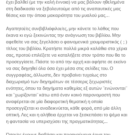
έχει βαλθεί (με την καλή έννοια) να μας βάλουν ηθελημένα
στη διαδικασία να ξεβολευτούμε από τις αναπαυτικές μας
θέσεις και την όποια μακαριότητα του μυαλού μας…
Αγαπητοί/ες συνβιβλιόφιλοι/ες, μην κάνετε το λάθος που
έκανα κι εγώ ξεκινώντας την ανάγνωση του βιβλίου. Μην
αφεθείτε να σας ξεγελάσει ο φαινομενικά χιουμοριστικός ( ; )
τίτλος του βιβλίου. Κρατήστε πολλά μικρά καλάθια στα χέρια
σας, προτού επιλέξετε να καταλήξετε στον τρόπο που θα το
προσεγγίσετε. Πιάστε το από την αρχή και αφήστε σε εκείνο
να σας διηγηθεί όλα όσα έχει μέσα στις σελίδες του. Ο
συγγραφέας, άλλωστε, δεν προβαίνει τυχαίως στο
διαχωρισμό των διηγημάτων σε τέσσερις ξεχωριστές
ενότητες, όπου τα διηγήματα καθεμίας εξ αυτών ''ενώνονται''
και ''χωρίζονται'' κάτω από έναν κοινό παρονομαστή που
αναφέρεται σε μία διαφορετική θεματική η οποία
προσεγγίζεται κι αναδεικνύεται, κάθε φορά, από μία άλλη
οπτική. Λες και η αλήθεια έρχεται να ξεσκεπάσει το ψέμα και
η φαντασία να υπερισχύσει της πραγματικότητας...
Όσοι/ες έχουμε διαβάσει και προηγούμενα έργα του