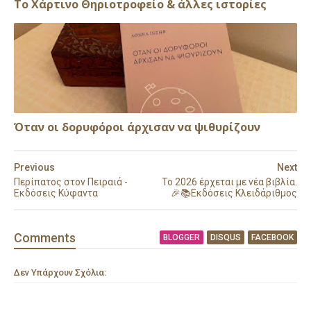
Το Χάρτινο Θηριοτροφείο & άλλες ιστορίες
Όταν οι δορυφόροι άρχισαν να ψιθυρίζουν
Previous
Next
Περίπατος στον Πειραιά -
To 2026 έρχεται με νέα βιβλία.
Εκδόσεις Κύφαντα
🎉📚Εκδόσεις Κλειδάριθμος
Comment
s
BLOGGER
DISQUS
FACEBOOK
Δεν Υπάρχουν Σχόλια: