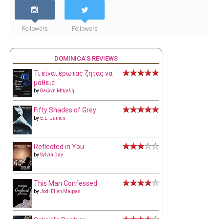
Followers
Followers
DOMINICA'S REVIEWS
Τι είναι έρωτας ζητάς να
μάθεις
by
Θεώνη Μπριλή
Fifty Shades of Grey
by
E.L. James
Reflected in You
by
Sylvia Day
This Man Confessed
by
Jodi Ellen Malpas