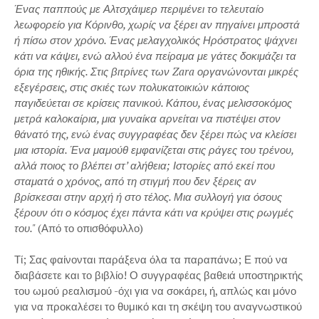
Ένας παππούς με Αλτσχάιμερ περιμένει το τελευταίο
λεωφορείο για Κόρινθο, χωρίς να ξέρει αν πηγαίνει μπροστά
ή πίσω στον χρόνο. Ένας μελαγχολικός Ηρόστρατος ψάχνει
κάτι να κάψει, ενώ αλλού ένα πείραμα με γάτες δοκιμάζει τα
όρια της ηθικής. Στις βιτρίνες των Zara οργανώνονται μικρές
εξεγέρσεις, στις σκιές των πολυκατοικιών κάποιος
παγιδεύεται σε κρίσεις πανικού. Κάπου, ένας μελισσοκόμος
μετρά καλοκαίρια, μια γυναίκα αρνείται να πιστέψει στον
θάνατό της, ενώ ένας συγγραφέας δεν ξέρει πώς να κλείσει
μια ιστορία. Ένα μαμούθ εμφανίζεται στις ράγες του τρένου,
αλλά ποιος το βλέπει στ’ αλήθεια; Ιστορίες από εκεί που
σταματά ο χρόνος, από τη στιγμή που δεν ξέρεις αν
βρίσκεσαι στην αρχή ή στο τέλος. Μια συλλογή για όσους
ξέρουν ότι ο κόσμος έχει πάντα κάτι να κρύψει στις ρωγμές
του."
(Από το οπισθόφυλλο)
Τί; Σας φαίνονται παράξενα όλα τα παραπάνω; Ε πού να
διαβάσετε και το βιβλίο! Ο συγγραφέας βαθειά υποστηρικτής
του ωμού ρεαλισμού -όχι για να σοκάρει, ή, απλώς και μόνο
για να προκαλέσει το θυμικό και τη σκέψη του αναγνωστικού