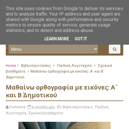
This site uses cookies from Google to deliver its services
and to analyze traffic. Your IP address and user-agent are
shared with Google along with performance and security
metrics to ensure quality of service, generate usage
statistics, and to detect and address abuse.
LEARN MORE
GOT IT
Home
Βιβλιοπροτάσεις
Παιδική Λογοτεχνία
Σχολικά
βοηθήματα
Μαθαίνω ορθογραφία με εικόνες: Α΄ και Β΄
Δημοτικού
Μαθαίνω ορθογραφία με εικόνες: Α΄
και Β΄ Δημοτικού
Dominica
6 months ago
Βιβλιοπροτάσεις
,
Παιδική
Λογοτεχνία
,
Σχολικά βοηθήματα