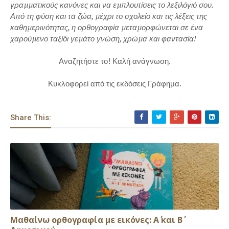
γραµµατικούς κανόνες και να εµπλουτίσεις το λεξιλόγιό σου.
Από τη φύση και τα ζώα, µέχρι το σχολείο και τις λέξεις της
καθηµερινότητας, η ορθογραφία µεταµορφώνεται σε ένα
χαρούµενο ταξίδι γεµάτο γνώση, χρώµα και φαντασία!
Αναζητήστε το! Καλή ανάγνωση.
Κυκλοφορεί από τις εκδόσεις Γράφημα.
Share This:
Μαθαίνω ορθογραφία με εικόνες: Α΄ και Β΄