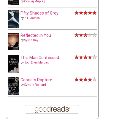
by
Θεώνη Μπριλή
Fifty Shades of Grey
by
E.L. James
Reflected in You
by
Sylvia Day
This Man Confessed
by
Jodi Ellen Malpas
Gabriel's Rapture
by
Sylvain Reynard