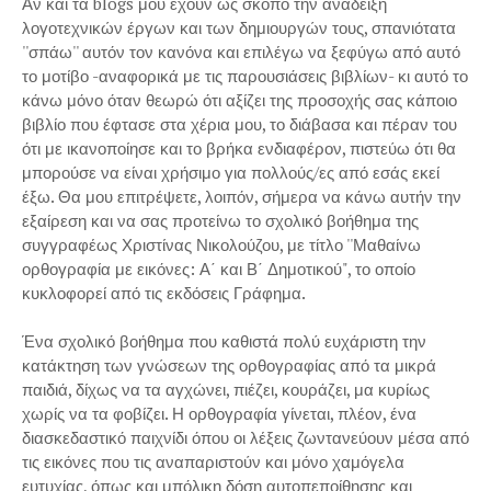
Άν και τα blogs μου έχουν ως σκοπό την ανάδειξη
λογοτεχνικών έργων και των δημιουργών τους, σπανιότατα
''σπάω'' αυτόν τον κανόνα και επιλέγω να ξεφύγω από αυτό
το μοτίβο -αναφορικά με τις παρουσιάσεις βιβλίων- κι αυτό το
κάνω μόνο όταν θεωρώ ότι αξίζει της προσοχής σας κάποιο
βιβλίο που έφτασε στα χέρια μου, το διάβασα και πέραν του
ότι με ικανοποίησε και το βρήκα ενδιαφέρον, πιστεύω ότι θα
μπορούσε να είναι χρήσιμο για πολλούς/ες από εσάς εκεί
έξω. Θα μου επιτρέψετε, λοιπόν, σήμερα να κάνω αυτήν την
εξαίρεση και να σας προτείνω το σχολικό βοήθημα της
συγγραφέως Χριστίνας Νικολούζου, με τίτλο ''Μαθαίνω
ορθογραφία με εικόνες: Α΄ και Β΄ Δημοτικού", το οποίο
κυκλοφορεί από τις εκδόσεις Γράφημα.
Ένα σχολικό βοήθημα που καθιστά πολύ ευχάριστη την
κατάκτηση των γνώσεων της ορθογραφίας από τα μικρά
παιδιά, δίχως να τα αγχώνει, πιέζει, κουράζει, μα κυρίως
χωρίς να τα φοβίζει. Η ορθογραφία γίνεται, πλέον, ένα
διασκεδαστικό παιχνίδι όπου οι λέξεις ζωντανεύουν μέσα από
τις εικόνες που τις αναπαριστούν και μόνο χαμόγελα
ευτυχίας, όπως και μπόλικη δόση αυτοπεποίθησης και