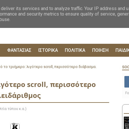
ΟΓΡΑΦΙΕΣ
ΔΥΣΤΟΠΙΚΑ
ΞΕΝΗ ΛΟΓΟΤΕΧΝΙΑ
ΦΙΛΟΣΟΦΙΚΑ
ΕΠΙΚ
deliver its services and to analyze traffic. Your IP address and 
ormance and security metrics to ensure quality of service, gene
abuse.
Ρ
ΦΑΝΤΑΣΙΑΣ
ΙΣΤΟΡΙΚΑ
ΠΟΛΙΤΙΚΑ
ΠΟΙΗΣΗ
ΠΑΙΔΙ
ό το τριήμερο: λιγότερο scroll, περισσότερο διάβασμα.
SOC
ιγότερο scroll, περισσότερο
λειδάριθμος
Fo
τία τύπου κ.α.)