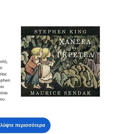
ελή,
Το
σίας
ephen
ει
είναι
που
λύψτε περισσότερα