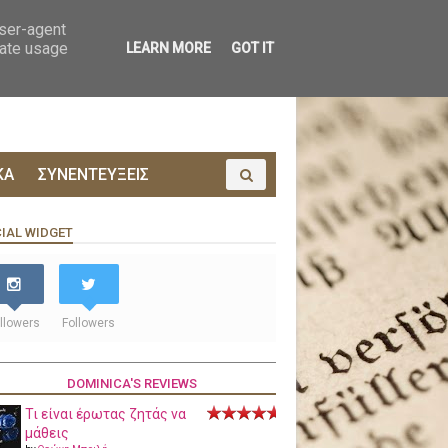
ΟΙΝΩΝΙΑ
ΠΡΟΔΗΜΟΣΙΕΥΣΗ
user-agent
rate usage
LEARN MORE
GOT IT
ΚΑ
ΣΥΝΕΝΤΕΥΞΕΙΣ
IAL WIDGET
llowers
Followers
DOMINICA'S REVIEWS
Τι είναι έρωτας ζητάς να
μάθεις