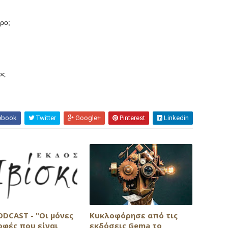
ερο;
ος
ebook
Twitter
Google+
Pinterest
Linkedin
ODCAST - "Οι μόνες
Κυκλοφόρησε από τις
οφές που είναι
εκδόσεις Gema το