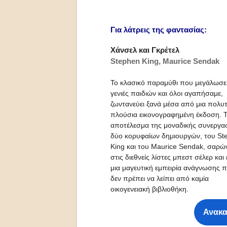
Για λάτρεις της φαντασίας:
Xάνσελ και Γκρέτελ
Stephen King, Maurice Sendak
Το κλασικό παραμύθι που μεγάλωσε
γενιές παιδιών και όλοι αγαπήσαμε,
ζωντανεύει ξανά μέσα από μια πολυτ
πλούσια εικονογραφημένη έκδοση. 
αποτέλεσμα της μοναδικής συνεργα
δύο κορυφαίων δημιουργών, του St
King και του Maurice Sendak, σαρών
στις διεθνείς λίστες μπεστ σέλερ και 
μια μαγευτική εμπειρία ανάγνωσης 
δεν πρέπει να λείπει από καμία
οικογενειακή βιβλιοθήκη.
Ανακα