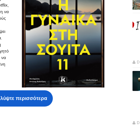
flix,
ση να
ούς
ψει
.
η
γητό
 να
D
ένη
λύψτε περισσότερα
D