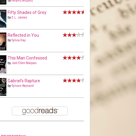
by
Θεώνη Μπριλή
Fifty Shades of Grey
by
E.L. James
Reflected in You
by
Sylvia Day
This Man Confessed
by
Jodi Ellen Malpas
Gabriel's Rapture
by
Sylvain Reynard