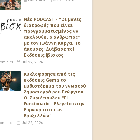
Jul 29, 2026
Νέο PODCAST - "Οι μόνες
διατροφές που είναι
προγραμματισμένος να
ακολουθεί ο άνθρωπος"
με τον Ιωάννη Κάργα. Το
άκουσες; Διάβασέ το!
Εκδόσεις Ιβίσκος
ominica
Jul 29, 2026
Κυκλοφόρησε από τις
εκδόσεις Gema το
μυθιστόρημα του γνωστού
δημοσιογράφου Γεώργιου
Θ. Συριόπουλου "El
Funcionario - Ελεγεία στην
Ευρωκρατία των
Βρυξελλών"
ominica
Jul 28, 2026