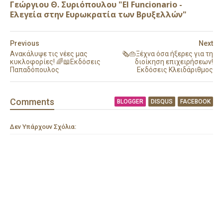
Γεώργιου Θ. Συριόπουλου "El Funcionario -
Ελεγεία στην Ευρωκρατία των Βρυξελλών"
Previous
Next
Ανακάλυψε τις νέες μας
🗞️👜Ξέχνα όσα ήξερες για τη
κυκλοφορίες! 🌈📖Εκδόσεις
διοίκηση επιχειρήσεων!
Παπαδόπουλος
Εκδόσεις Κλειδάριθμος
Comment
s
BLOGGER
DISQUS
FACEBOOK
Δεν Υπάρχουν Σχόλια: