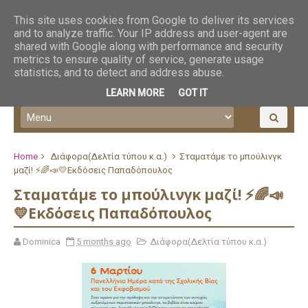
This site uses cookies from Google to deliver its services
and to analyze traffic. Your IP address and user-agent are
shared with Google along with performance and security
metrics to ensure quality of service, generate usage
statistics, and to detect and address abuse.
LEARN MORE
GOT IT
Home
Διάφορα(Δελτία τύπου κ.α.)
Σταματάμε το μπούλινγκ
μαζί! ⚡🌈📣💛Εκδόσεις Παπαδόπουλος
Σταματάμε το μπούλινγκ μαζί! ⚡🌈📣
💛Εκδόσεις Παπαδόπουλος
Dominica
5 months ago
Διάφορα(Δελτία τύπου κ.α.)