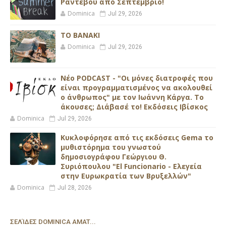
Ραντεβού από Σεπτέμβριο!
Dominica
Jul 29, 2026
ΤΟ ΒΑΝΑΚΙ
Dominica
Jul 29, 2026
Νέο PODCAST - "Οι μόνες διατροφές που
είναι προγραμματισμένος να ακολουθεί
ο άνθρωπος" με τον Ιωάννη Κάργα. Το
άκουσες; Διάβασέ το! Εκδόσεις Ιβίσκος
Dominica
Jul 29, 2026
Κυκλοφόρησε από τις εκδόσεις Gema το
μυθιστόρημα του γνωστού
δημοσιογράφου Γεώργιου Θ.
Συριόπουλου "El Funcionario - Ελεγεία
στην Ευρωκρατία των Βρυξελλών"
Dominica
Jul 28, 2026
ΣΕΛΊΔΕΣ DOMINICA AMAT...