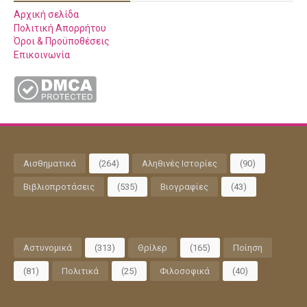
Αρχική σελίδα
Πολιτική Απορρήτου
Όροι & Προϋποθέσεις
Επικοινωνία
Αισθηματικά
(264)
Αληθινές Ιστορίες
(90)
Βιβλιοπροτάσεις
(535)
Βιογραφίες
(43)
Αστυνομικά
(313)
Θρίλερ
(165)
Ποίηση
(81)
Πολιτικά
(25)
Φιλοσοφικά
(40)