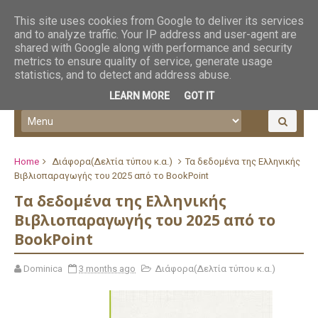
This site uses cookies from Google to deliver its services
and to analyze traffic. Your IP address and user-agent are
shared with Google along with performance and security
metrics to ensure quality of service, generate usage
statistics, and to detect and address abuse.
LEARN MORE
GOT IT
Home
Διάφορα(Δελτία τύπου κ.α.)
Τα δεδομένα της Ελληνικής
Βιβλιοπαραγωγής του 2025 από το BookPoint
Τα δεδομένα της Ελληνικής
Βιβλιοπαραγωγής του 2025 από το
BookPoint
Dominica
3 months ago
Διάφορα(Δελτία τύπου κ.α.)