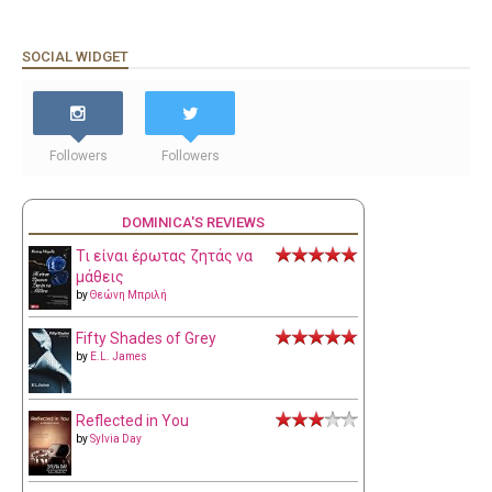
SOCIAL WIDGET
Followers
Followers
DOMINICA'S REVIEWS
Τι είναι έρωτας ζητάς να
μάθεις
by
Θεώνη Μπριλή
Fifty Shades of Grey
by
E.L. James
Reflected in You
by
Sylvia Day