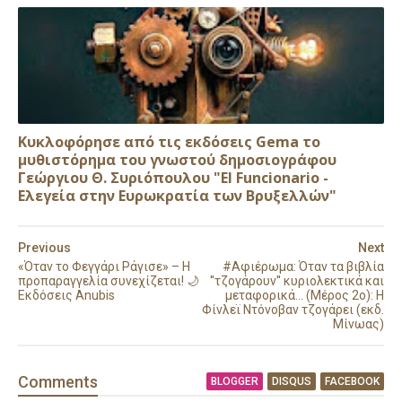
Κυκλοφόρησε από τις εκδόσεις Gema το
μυθιστόρημα του γνωστού δημοσιογράφου
Γεώργιου Θ. Συριόπουλου "El Funcionario -
Ελεγεία στην Ευρωκρατία των Βρυξελλών"
Previous
Next
«Όταν το Φεγγάρι Ράγισε» – Η
#Αφιέρωμα: Όταν τα βιβλία
προπαραγγελία συνεχίζεται! 🌙
''τζογάρουν'' κυριολεκτικά και
Εκδόσεις Anubis
μεταφορικά... (Μέρος 2ο): Η
Φίνλεϊ Ντόνοβαν τζογάρει (εκδ.
Μίνωας)
Comment
s
BLOGGER
DISQUS
FACEBOOK