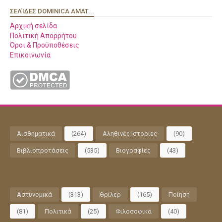
ΣΕΛΊΔΕΣ DOMINICA AMAT...
Αρχική σελίδα
Πολιτική Απορρήτου
Όροι & Προϋποθέσεις
Επικοινωνία
Αισθηματικά
(264)
Αληθινές Ιστορίες
(90)
Βιβλιοπροτάσεις
(535)
Βιογραφίες
(43)
Αστυνομικά
(313)
Θρίλερ
(165)
Ποίηση
(81)
Πολιτικά
(25)
Φιλοσοφικά
(40)