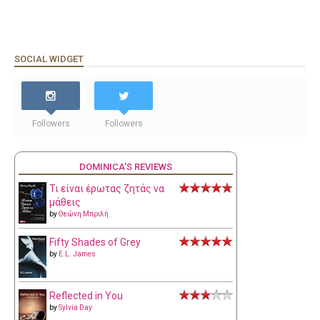
SOCIAL WIDGET
Followers
Followers
DOMINICA'S REVIEWS
Τι είναι έρωτας ζητάς να
μάθεις
by
Θεώνη Μπριλή
Fifty Shades of Grey
by
E.L. James
Reflected in You
by
Sylvia Day