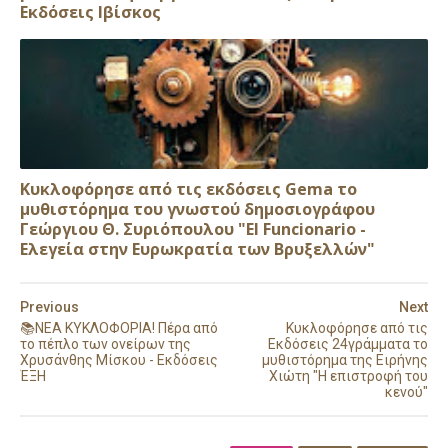
Εκδόσεις Ιβίσκος
Κυκλοφόρησε από τις εκδόσεις Gema το
μυθιστόρημα του γνωστού δημοσιογράφου
Γεώργιου Θ. Συριόπουλου "El Funcionario -
Ελεγεία στην Ευρωκρατία των Βρυξελλών"
Previous
Next
📚ΝΕΑ ΚΥΚΛΟΦΟΡΙΑ! Πέρα από
Κυκλοφόρησε από τις
το πέπλο των ονείρων της
Εκδόσεις 24γράμματα το
Χρυσάνθης Μίσκου - Εκδόσεις
μυθιστόρημα της Ειρήνης
ΈΞΗ
Χιώτη "Η επιστροφή του
κενού"