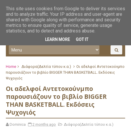
This site uses cookies from Google to deliver its services
and to analyze traffic. Your IP address and user-agent are
shared with Google along with performance and security
metrics to ensure quality of service, generate usage
statistics, and to detect and address abuse.
LEARN MORE
GOT IT
Home
Διάφορα(Δελτία τύπου κ.α.)
Οι αδελφοί Αντετοκούνμπο
παρουσιάζουν το βιβλίο BIGGER THAN BASKETBALL. Εκδόσεις
Ψυχογιός
Οι αδελφοί Αντετοκούνμπο
παρουσιάζουν το βιβλίο BIGGER
THAN BASKETBALL. Εκδόσεις
Ψυχογιός
Dominica
2 months ago
Διάφορα(Δελτία τύπου κ.α.)