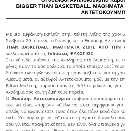
Οι αδελφοί Αντετοκούνμπο παρουσι
BIGGER THAN BASKETBALL. ΜΑΘΗΜΑΤΑ Ζ
ΑΝΤΕΤΟΚΟΥΝΜΠΟ
Με μια εμφάνιση-έκπληξη στην τελετή λήξης της χρονιάς
Σάββατο 20 Ιουνίου, ο Γιάννης και ο Θανάσης Αντετοκούν
THAN BASKETBALL. ΜΑΘΗΜΑΤΑ ΖΩΗΣ ΑΠΟ ΤΗΝ Α
κυκλοφορεί από τις
Εκδόσεις ΨΥΧΟΓΙΟΣ.
Στο γήπεδο μπάσκετ της Ακαδημίας στη Λαμπρινή, οι εκα
μόλις είδαν τα δύο αδέλφια, τα οποία έπαιξαν μαζί τους σ
διάρκεια των αγώνων και συζήτησαν μαζί τους για τη χρονιά
Αμέσως μετά, οι αδελφοί Αντετοκούνμπο, μαζί με την επικ
Εβίνα Μάλτση, παρουσίασαν το βιβλίο, μιλώντας για τι
Ακαδημία όσο και τη δική τους πορεία.
Ο
Θανάσης Αντετοκούνμπο
διάβασε αποσπάσματα από τ
τού να είσαι «παρών»: «Θέλω να είστε περήφανοι για το
απλώς να εμφανίζεστε τόσο όταν όλα πάνε καλά όσο και ό
εκεί». Και συμπλήρωσε: «Όταν τα πράγματα δυσκολεύουν, εί
σου γίνεται πραγματικότητα. Δεν είναι όλα φτιαγμένα για ν
χάνεις εύκολα σουτ. Είναι φυσιολογικό να σε κοροϊδε