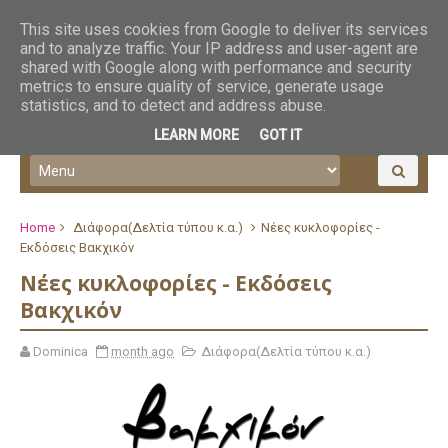
This site uses cookies from Google to deliver its services
and to analyze traffic. Your IP address and user-agent are
shared with Google along with performance and security
metrics to ensure quality of service, generate usage
statistics, and to detect and address abuse.
LEARN MORE
GOT IT
Home
Διάφορα(Δελτία τύπου κ.α.)
Νέες κυκλοφορίες -
Εκδόσεις Βακχικόν
Νέες κυκλοφορίες - Εκδόσεις
Βακχικόν
Dominica
month ago
Διάφορα(Δελτία τύπου κ.α.)