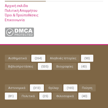
Αρχική σελίδα
Πολιτική Απορρήτου
Όροι & Προϋποθέσεις
Επικοινωνία
Αισθηματικά
(264)
Αληθινές Ιστορίες
(90)
Βιβλιοπροτάσεις
(535)
Βιογραφίες
(43)
Αστυνομικά
(313)
Θρίλερ
(165)
Ποίηση
(81)
Πολιτικά
(25)
Φιλοσοφικά
(40)