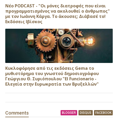
Νέο PODCAST - "Οι μόνες διατροφές που είναι
προγραμματισμένος να ακολουθεί ο άνθρωπος"
με τον Ιωάννη Κάργα. Το άκουσες; Διάβασέ το!
Εκδόσεις Ιβίσκος
Κυκλοφόρησε από τις εκδόσεις Gema το
μυθιστόρημα του γνωστού δημοσιογράφου
Γεώργιου Θ. Συριόπουλου "El Funcionario -
Ελεγεία στην Ευρωκρατία των Βρυξελλών"
Comment
s
BLOGGER
DISQUS
FACEBOOK