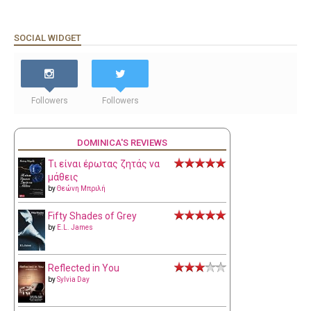
SOCIAL WIDGET
Followers
Followers
DOMINICA'S REVIEWS
Τι είναι έρωτας ζητάς να
μάθεις
by
Θεώνη Μπριλή
Fifty Shades of Grey
by
E.L. James
Reflected in You
by
Sylvia Day