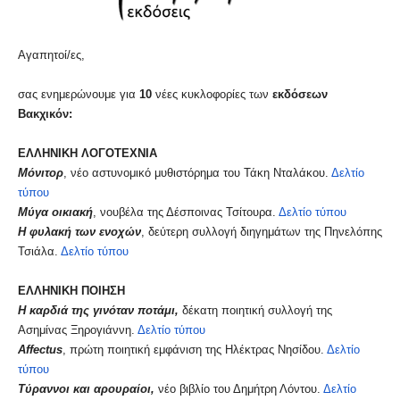
Αγαπητοί/ες,
σας ενημερώνουμε για
10
νέες κυκλοφορίες των
εκδόσεων
Βακχικόν:
ΕΛΛΗΝΙΚΗ ΛΟΓΟΤΕΧΝΙΑ
Μόνιτορ
, νέο αστυνομικό μυθιστόρημα του Τάκη Νταλάκου.
Δελτίο
τύπου
Μύγα οικιακή
, νουβέλα της Δέσποινας Τσίτουρα.
Δελτίο τύπου
Η φυλακή των ενοχών
, δεύτερη συλλογή διηγημάτων της Πηνελόπης
Τσιάλα.
Δελτίο τύπου
ΕΛΛΗΝΙΚΗ ΠΟΙΗΣΗ
Η καρδιά της γινόταν ποτάμι,
δέκατη ποιητική συλλογή της
Ασημίνας Ξηρογιάννη.
Δελτίο τύπου
Affectus
, πρώτη ποιητική εμφάνιση της Ηλέκτρας Νησίδου.
Δελτίο
τύπου
Τύραννοι και αρουραίοι,
νέο βιβλίο του Δημήτρη Λόντου.
Δελτίο