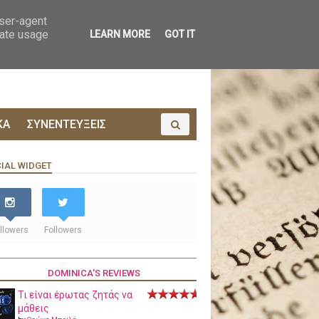
ΟΙΝΩΝΙΑ
ΠΡΟΔΗΜΟΣΙΕΥΣΗ
user-agent
rate usage
LEARN MORE
GOT IT
ΚΑ
ΣΥΝΕΝΤΕΥΞΕΙΣ
IAL WIDGET
llowers
Followers
DOMINICA'S REVIEWS
Τι είναι έρωτας ζητάς να
μάθεις