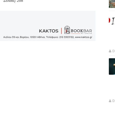
Σελίδες: 208
D
D