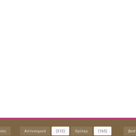
ρίες
Αστυνομικά
(313)
Θρίλερ
(165)
Δυσ