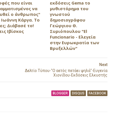
οφές που είναι
εκδόσεις Gema το
αμματισμένος να
μυθιστόρημα του
υθεί ο άνθρωπος"
γνωστού
 Ιωάννη Κάργα. Το
δημοσιογράφου
ες; Διάβασέ το!
Γεώργιου Θ.
εις Ιβίσκος
Συριόπουλου "El
Funcionario - Ελεγεία
στην Ευρωκρατία των
Βρυξελλών"
Next
Δελτίο Τύπου-"Ο αετός πετάει ψηλά"-Ευγενία
Χιονίδου-Εκδόσεις Ελκυστής
BLOGGER
DISQUS
FACEBOOK