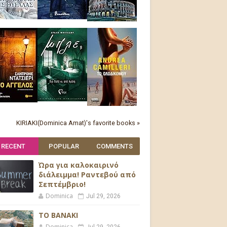
KIRIAKI(Dominica Amat)'s favorite books »
RECENT
POPULAR
COMMENTS
Ώρα για καλοκαιρινό
διάλειμμα! Ραντεβού από
Σεπτέμβριο!
Dominica
Jul 29, 2026
ΤΟ ΒΑΝΑΚΙ
Dominica