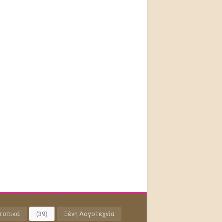
τοπικά
(39)
Ξένη Λογοτεχνία