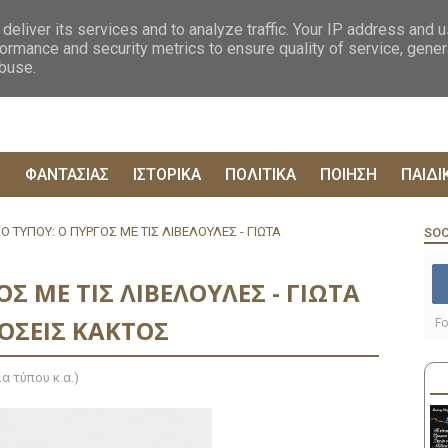
ΟΓΡΑΦΙΕΣ
ΔΥΣΤΟΠΙΚΑ
ΞΕΝΗ ΛΟΓΟΤΕΧΝΙΑ
ΦΙΛΟΣΟΦΙΚΑ
ΕΠΙΚ
deliver its services and to analyze traffic. Your IP address and 
ormance and security metrics to ensure quality of service, gene
abuse.
Ρ
ΦΑΝΤΑΣΙΑΣ
ΙΣΤΟΡΙΚΑ
ΠΟΛΙΤΙΚΑ
ΠΟΙΗΣΗ
ΠΑΙΔΙ
Ο ΤΥΠΟΥ: Ο ΠΥΡΓΟΣ ΜΕ ΤΙΣ ΛΙΒΕΛΟΥΛΕΣ - ΓΙΩΤΑ
SOC
ΟΣ ΜΕ ΤΙΣ ΛΙΒΕΛΟΥΛΕΣ - ΓΙΩΤΑ
ΟΣΕΙΣ ΚΑΚΤΟΣ
Fo
α τύπου κ.α.)