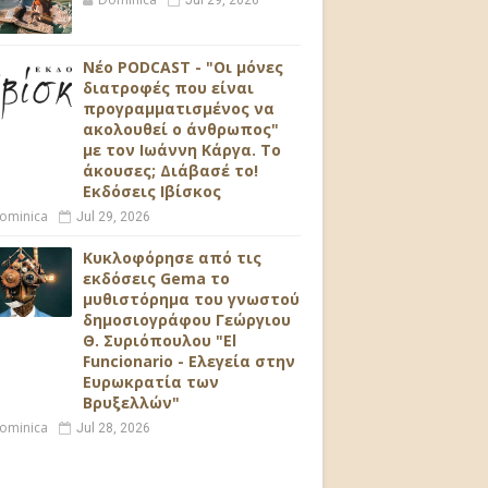
Jul 29, 2026
Νέο PODCAST - "Οι μόνες
διατροφές που είναι
προγραμματισμένος να
ακολουθεί ο άνθρωπος"
με τον Ιωάννη Κάργα. Το
άκουσες; Διάβασέ το!
Εκδόσεις Ιβίσκος
ominica
Jul 29, 2026
Κυκλοφόρησε από τις
εκδόσεις Gema το
μυθιστόρημα του γνωστού
δημοσιογράφου Γεώργιου
Θ. Συριόπουλου "El
Funcionario - Ελεγεία στην
Ευρωκρατία των
Βρυξελλών"
ominica
Jul 28, 2026