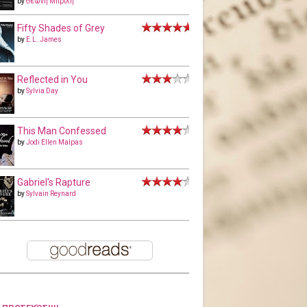
by
Θεώνη Μπριλή
Fifty Shades of Grey
by
E.L. James
Reflected in You
by
Sylvia Day
This Man Confessed
by
Jodi Ellen Malpas
Gabriel's Rapture
by
Sylvain Reynard