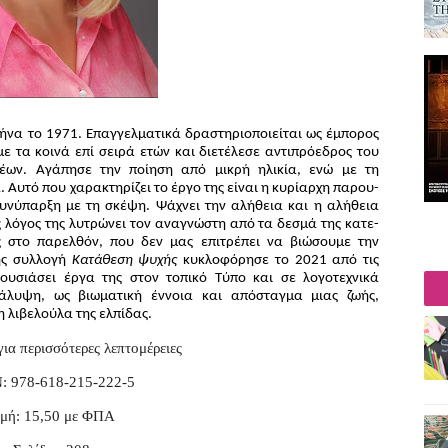
να το 1971. Επαγγελματικά δραστη­ριοποιείται ως έμπορος
με τα κοινά επί σειρά ετών και διετέλεσε αντιπρόεδρος του
ων. Αγάπησε την ποίηση από μικρή ηλικία, ενώ με τη
 Αυτό που χαρακτηρί­ζει το έργο της είναι η κυρίαρχη παρου­
υνύπαρξη με τη σκέψη. Ψάχνει την αλή­θεια και η αλήθεια
ς λόγος της λυτρώνει τον αναγνώστη από τα δεσμά της κατε­
ης στο παρελθόν, που δεν μας επιτρέπει να βιώσουμε την
της συλλογή
Κατά­θεση ψυχής
κυκλοφόρησε το 2021 από τις
ρουσιάσει έργα της στον τοπικό Τύπο και σε λογοτεχνικά
άλυψη, ως βιωμα­τική έννοια και απόσταγμα μιας ζωής,
η λιβελούλα της ελπίδας.
για περισσότερες λεπτομέρειες
: 978-618-215-222-5
ιμή: 15,50 με ΦΠΑ