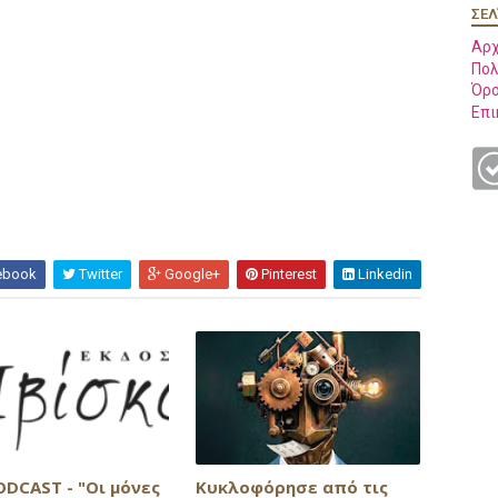
ΣΕΛ
Αρχ
Πολ
Όρο
Επι
ebook
Twitter
Google+
Pinterest
Linkedin
ODCAST - "Οι μόνες
Κυκλοφόρησε από τις