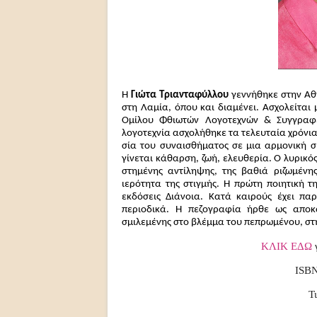
Η
Γιώτα Τριανταφύλλου
γεννήθηκε στην Αθή
στη Λαμία, όπου και διαμένει. Ασχολείται 
Ομίλου Φθιωτών Λογοτεχνών & Συγγραφέ
λογοτεχνία ασχολήθηκε τα τελευταία χρόνια.
σία του συναισθήματος σε μια αρμονική σ
γίνεται κάθαρση, ζωή, ελευθερία. Ο λυρικό
στημένης αντίληψης, της βαθιά ριζωμέ­ν
ιερότητα της στιγμής. Η πρώτη ποιητική 
εκδόσεις Διάνοια. Κατά καιρούς έχει πα
περιοδικά. Η πεζο­γραφία ήρθε ως αποκ
σμιλεμένης στο βλέμμα του πεπρωμέ­νου, στ
ΚΛΙΚ ΕΔΩ
ISBN
Τ