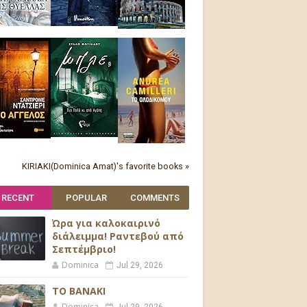
KIRIAKI(Dominica Amat)'s favorite books »
RECENT
POPULAR
COMMENTS
Ώρα για καλοκαιρινό
διάλειμμα! Ραντεβού από
Σεπτέμβριο!
Dominica
Jul 29, 2026
ΤΟ ΒΑΝΑΚΙ
Dominica