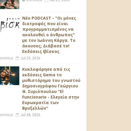
Jul 29, 2026
Νέο PODCAST - "Οι μόνες
διατροφές που είναι
προγραμματισμένος να
ακολουθεί ο άνθρωπος"
με τον Ιωάννη Κάργα. Το
άκουσες; Διάβασέ το!
Εκδόσεις Ιβίσκος
ominica
Jul 29, 2026
Κυκλοφόρησε από τις
εκδόσεις Gema το
μυθιστόρημα του γνωστού
δημοσιογράφου Γεώργιου
Θ. Συριόπουλου "El
Funcionario - Ελεγεία στην
Ευρωκρατία των
Βρυξελλών"
ominica
Jul 28, 2026