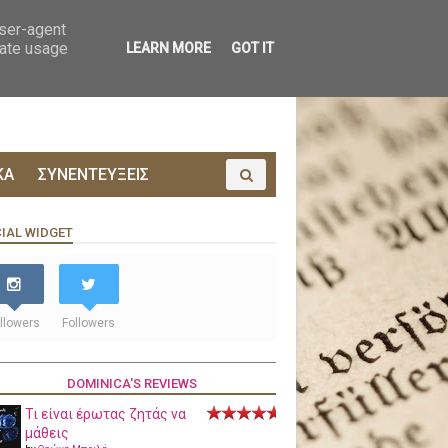
ΟΙΝΩΝΙΑ
ΠΡΟΔΗΜΟΣΙΕΥΣΗ
user-agent
rate usage
LEARN MORE
GOT IT
ΚΑ
ΣΥΝΕΝΤΕΥΞΕΙΣ
IAL WIDGET
llowers
Followers
DOMINICA'S REVIEWS
Τι είναι έρωτας ζητάς να
μάθεις