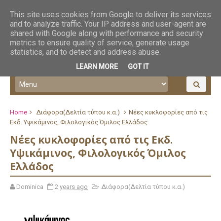
This site uses cookies from Google to deliver its services
and to analyze traffic. Your IP address and user-agent are
shared with Google along with performance and security
metrics to ensure quality of service, generate usage
statistics, and to detect and address abuse.
LEARN MORE
GOT IT
Home
Διάφορα(Δελτία τύπου κ.α.)
Νέες κυκλοφορίες από τις
Εκδ. Υψικάμινος, Φιλολογικός Όμιλος Ελλάδος
Νέες κυκλοφορίες από τις Εκδ.
Υψικάμινος, Φιλολογικός Όμιλος
Ελλάδος
Dominica
2 years ago
Διάφορα(Δελτία τύπου κ.α.)