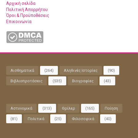
Αρχική σελίδα
Πολιτική Απορρήτου
Όροι & Προϋποθέσεις
Επικοινωνία
Αισθηματικά
(264)
Αληθινές Ιστορίες
(90)
Βιβλιοπροτάσεις
(535)
Βιογραφίες
(43)
Αστυνομικά
(313)
Θρίλερ
(165)
Ποίηση
(81)
Πολιτικά
(25)
Φιλοσοφικά
(40)