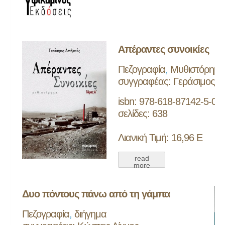
Απέραντες συνοικίες
Πεζογραφία
,
Μυθιστόρημα
συγγραφέας: Γεράσιμος Δ
isbn: 978-618-87142-5-0
σελίδες: 638
Λιανική Τιμή: 16,96 Ε
read
more
Δυο πόντους πάνω από τη γάμπα
Πεζογραφία
,
διήγημα