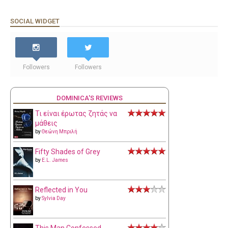
SOCIAL WIDGET
Followers
Followers
DOMINICA'S REVIEWS
Τι είναι έρωτας ζητάς να
μάθεις
by
Θεώνη Μπριλή
Fifty Shades of Grey
by
E.L. James
Reflected in You
by
Sylvia Day