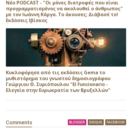
Νέο PODCAST - "Οι μόνες διατροφές που είναι
προγραμματισμένος να ακολουθεί ο άνθρωπος"
με τον Ιωάννη Κάργα. Το άκουσες; Διάβασέ το!
Εκδόσεις Ιβίσκος
Κυκλοφόρησε από τις εκδόσεις Gema το
μυθιστόρημα του γνωστού δημοσιογράφου
Γεώργιου Θ. Συριόπουλου "El Funcionario -
Ελεγεία στην Ευρωκρατία των Βρυξελλών"
Comment
s
BLOGGER
DISQUS
FACEBOOK