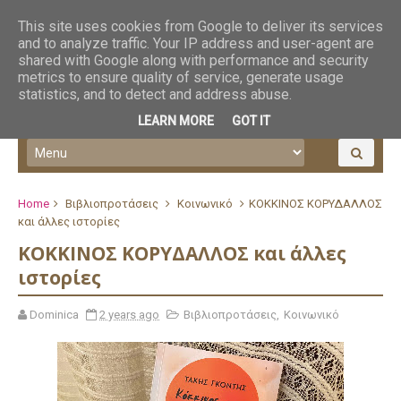
This site uses cookies from Google to deliver its services
and to analyze traffic. Your IP address and user-agent are
shared with Google along with performance and security
metrics to ensure quality of service, generate usage
statistics, and to detect and address abuse.
LEARN MORE
GOT IT
Home
Βιβλιοπροτάσεις
Κοινωνικό
ΚΟΚΚΙΝΟΣ ΚΟΡΥΔΑΛΛΟΣ
και άλλες ιστορίες
ΚΟΚΚΙΝΟΣ ΚΟΡΥΔΑΛΛΟΣ και άλλες
ιστορίες
Dominica
2 years ago
Βιβλιοπροτάσεις
,
Κοινωνικό