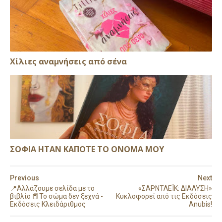
Xίλιες αναμνήσεις από σένα
ΣΟΦΙΑ ΗΤΑΝ ΚΑΠΟΤΕ ΤΟ ΟΝΟΜΑ ΜΟΥ
Previous
Next
📍Αλλάζουμε σελίδα με το
«ΣΑΡΝΤΛΕΪΚ: ΔΙΑΛΥΣΗ»
βιβλίο 📕Το σώμα δεν ξεχνά -
Κυκλοφορεί από τις Εκδόσεις
Εκδόσεις Κλειδάριθμος
Anubis!