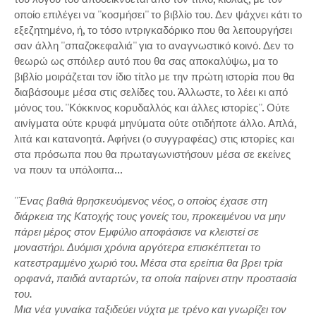
οποίο επιλέγει να ''κοσμήσει'' το βιβλίο του. Δεν ψάχνει κάτι το
εξεζητημένο, ή, το τόσο ιντριγκαδόρικο που θα λειτουργήσει
σαν άλλη ''σπαζοκεφαλιά'' για το αναγνωστικό κοινό. Δεν το
θεωρώ ως σπόιλερ αυτό που θα σας αποκαλύψω, μα το
βιβλίο μοιράζεται τον ίδιο τίτλο με την πρώτη ιστορία που θα
διαβάσουμε μέσα στις σελίδες του. Άλλωστε, το λέει κι από
μόνος του. ''Κόκκινος κορυδαλλός και άλλες ιστορίες''. Ούτε
αινίγματα ούτε κρυφά μηνύματα ούτε οτιδήποτε άλλο. Απλά,
λιτά και κατανοητά. Αφήνει (ο συγγραφέας) στις ιστορίες και
στα πρόσωπα που θα πρωταγωνιστήσουν μέσα σε εκείνες
να πουν τα υπόλοιπα...
''Ένας βαθιά θρησκευόμενος νέος, ο οποίος έχασε στη
διάρκεια της Κατοχής τους γονείς του, προκειμένου να μην
πάρει μέρος στον Εμφύλιο αποφάσισε να κλειστεί σε
μοναστήρι. Δυόμισι χρόνια αργότερα επισκέπτεται το
κατεστραμμένο χωριό του. Μέσα στα ερείπια θα βρει τρία
ορφανά, παιδιά ανταρτών, τα οποία παίρνει στην προστασία
του.
Μια νέα γυναίκα ταξιδεύει νύχτα με τρένο και γνωρίζει τον