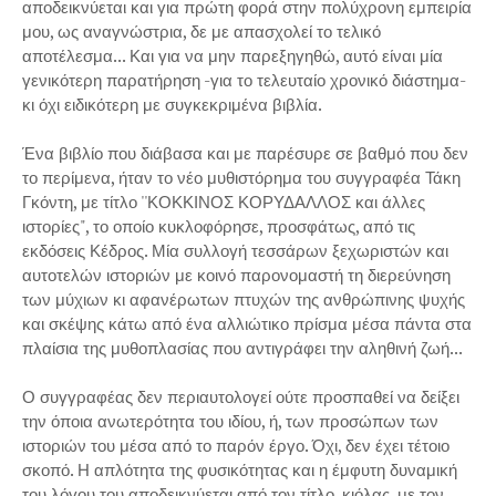
αποδεικνύεται και για πρώτη φορά στην πολύχρονη εμπειρία
μου, ως αναγνώστρια, δε με απασχολεί το τελικό
αποτέλεσμα... Και για να μην παρεξηγηθώ, αυτό είναι μία
γενικότερη παρατήρηση -για το τελευταίο χρονικό διάστημα-
κι όχι ειδικότερη με συγκεκριμένα βιβλία.
Ένα βιβλίο που διάβασα και με παρέσυρε σε βαθμό που δεν
το περίμενα, ήταν το νέο μυθιστόρημα του συγγραφέα Τάκη
Γκόντη, με τίτλο ''ΚΟΚΚΙΝΟΣ ΚΟΡΥΔΑΛΛΟΣ και άλλες
ιστορίες", το οποίο κυκλοφόρησε, προσφάτως, από τις
εκδόσεις Κέδρος. Μία συλλογή τεσσάρων ξεχωριστών και
αυτοτελών ιστοριών με κοινό παρονομαστή τη διερεύνηση
των μύχιων κι αφανέρωτων πτυχών της ανθρώπινης ψυχής
και σκέψης κάτω από ένα αλλιώτικο πρίσμα μέσα πάντα στα
πλαίσια της μυθοπλασίας που αντιγράφει την αληθινή ζωή...
Ο συγγραφέας δεν περιαυτολογεί ούτε προσπαθεί να δείξει
την όποια ανωτερότητα του ιδίου, ή, των προσώπων των
ιστοριών του μέσα από το παρόν έργο. Όχι, δεν έχει τέτοιο
σκοπό. Η απλότητα της φυσικότητας και η έμφυτη δυναμική
του λόγου του αποδεικνύεται από τον τίτλο, κιόλας, με τον