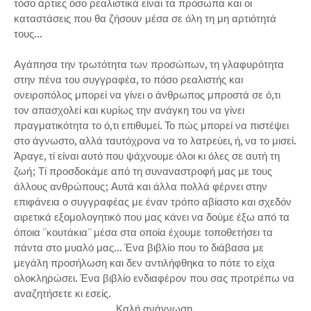
τόσο άρτιες όσο ρεαλιστικά είναι τα πρόσωπα και οι
καταστάσεις που θα ζήσουν μέσα σε όλη τη μη αρτιότητά
τους...
Αγάπησα την τρωτότητα των προσώπων, τη γλαφυρότητα
στην πένα του συγγραφέα, το πόσο ρεαλιστής και
ονειροπόλος μπορεί να γίνει ο άνθρωπος μπροστά σε ό,τι
τον απασχολεί και κυρίως την ανάγκη του να γίνει
πραγματικότητα το ό,τι επιθυμεί. Το πώς μπορεί να πιστέψει
στο άγνωστο, αλλά ταυτόχρονα να το λατρεύει, ή, να το μισεί.
Άραγε, τί είναι αυτό που ψάχνουμε όλοι κι όλες σε αυτή τη
ζωή; Τί προσδοκάμε από τη συναναστροφή μας με τους
άλλους ανθρώπους; Αυτά και άλλα πολλά φέρνει στην
επιφάνεια ο συγγραφέας με έναν τρόπο αβίαστο και σχεδόν
αιρετικά εξομολογητικό που μας κάνει να δούμε έξω από τα
όποια ''κουτάκια'' μέσα στα οποία έχουμε τοποθετήσει τα
πάντα στο μυαλό μας... Ένα βιβλίο που το διάβασα με
μεγάλη προσήλωση και δεν αντιλήφθηκα το πότε το είχα
ολοκληρώσει. Ένα βιβλίο ενδιαφέρον που σας προτρέπω να
αναζητήσετε κι εσείς.
Καλή ανάγνωση.