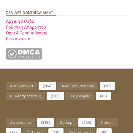
ΣΕΛΊΔΕΣ DOMINICA AMAT...
Αρχική σελίδα
Πολιτική Απορρήτου
Όροι & Προϋποθέσεις
Επικοινωνία
Αισθηματικά
(264)
Αληθινές Ιστορίες
(90)
Βιβλιοπροτάσεις
(535)
Βιογραφίες
(43)
Αστυνομικά
(313)
Θρίλερ
(165)
Ποίηση
(81)
Πολιτικά
(25)
Φιλοσοφικά
(40)