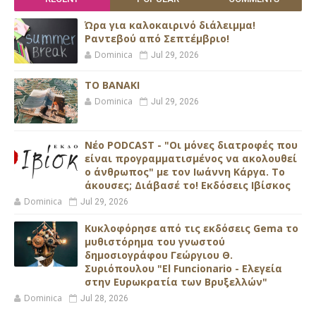
Ώρα για καλοκαιρινό διάλειμμα!
Ραντεβού από Σεπτέμβριο!
Dominica
Jul 29, 2026
ΤΟ ΒΑΝΑΚΙ
Dominica
Jul 29, 2026
Νέο PODCAST - "Οι μόνες διατροφές που
είναι προγραμματισμένος να ακολουθεί
ο άνθρωπος" με τον Ιωάννη Κάργα. Το
άκουσες; Διάβασέ το! Εκδόσεις Ιβίσκος
Dominica
Jul 29, 2026
Κυκλοφόρησε από τις εκδόσεις Gema το
μυθιστόρημα του γνωστού
δημοσιογράφου Γεώργιου Θ.
Συριόπουλου "El Funcionario - Ελεγεία
στην Ευρωκρατία των Βρυξελλών"
Dominica
Jul 28, 2026