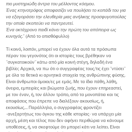
πιο μυστηριώδη άντρα του μέλλοντος κόσμου.
Ένας κτηνοτρόφος αποφασίζει να πουλήσει το κοπάδι του για
να εξαγοράσει την ελευθερία μιας ανήλικης προσφυγοπούλας
την οποία σκοπεύει να παντρευτεί.
Ένα οκτάχρονο παιδί κάνει την πρώτη του απόπειρα ως
κυνηγός."
(Από το οπισθόφυλλο)
Τί κοινό, λοιπόν, μπορεί να έχουν όλα αυτά τα πρόσωπα
πέραν του γεγονότος ότι οι ιστορίες τους βρέθηκαν να
''συγκατοικούν'' κάτω από μία κοινή στέγη, δηλαδή ένα
βιβλίο; Αρχικά, να πω ότι ο συγγραφέας τους/τις έχει ''ντύσει''
με όλα τα θετικά κι αρνητικά στοιχεία της ανθρώπινης φύσης.
Είναι άνθρωποι όμοιοι/ες με εμάς. Με τα ίδια πάθη, λάθη,
όνειρα, εμπειρίες και βιώματα ζωής, που έχουν επηρεαστεί,
με τον έναν, ή, τον άλλον τρόπο, από τα μονοπάτια και τις
αποφάσεις που έπρεπε να διαλέξουν ακουσίως, ή,
εκουσίως... Παράλληλα, ο συγγραφέας φροντίζει
-ανεξαρτήτως του όγκου της κάθε ιστορίας- να υπάρχει μία
αρχή, μέση και τέλος που δεν αφήνει περιθώρια να κάνουμε
υποθέσεις, ή, να σκεφτούμε ότι μπορεί κάτι να λείπει. Είναι