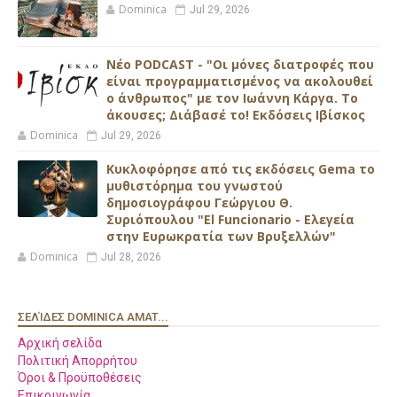
Dominica
Jul 29, 2026
Νέο PODCAST - "Οι μόνες διατροφές που
είναι προγραμματισμένος να ακολουθεί
ο άνθρωπος" με τον Ιωάννη Κάργα. Το
άκουσες; Διάβασέ το! Εκδόσεις Ιβίσκος
Dominica
Jul 29, 2026
Κυκλοφόρησε από τις εκδόσεις Gema το
μυθιστόρημα του γνωστού
δημοσιογράφου Γεώργιου Θ.
Συριόπουλου "El Funcionario - Ελεγεία
στην Ευρωκρατία των Βρυξελλών"
Dominica
Jul 28, 2026
ΣΕΛΊΔΕΣ DOMINICA AMAT...
Αρχική σελίδα
Πολιτική Απορρήτου
Όροι & Προϋποθέσεις
Επικοινωνία