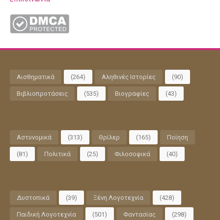
Αισθηματικά
(264)
Αληθινές Ιστορίες
(90)
Βιβλιοπροτάσεις
(535)
Βιογραφίες
(43)
Αστυνομικά
(313)
Θρίλερ
(165)
Ποίηση
(81)
Πολιτικά
(25)
Φιλοσοφικά
(40)
Δυστοπικά
(39)
Ξένη Λογοτεχνία
(428)
Παιδική Λογοτεχνία
(501)
Φαντασίας
(298)