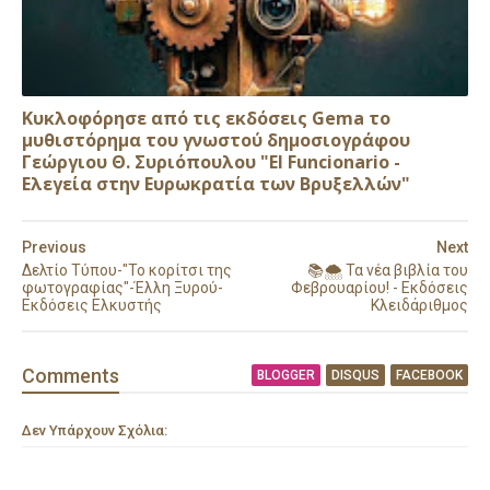
Κυκλοφόρησε από τις εκδόσεις Gema το
μυθιστόρημα του γνωστού δημοσιογράφου
Γεώργιου Θ. Συριόπουλου "El Funcionario -
Ελεγεία στην Ευρωκρατία των Βρυξελλών"
Previous
Next
Δελτίο Τύπου-"Το κορίτσι της
📚🌨️ Τα νέα βιβλία του
φωτογραφίας"-Έλλη Ξυρού-
Φεβρουαρίου! - Εκδόσεις
Εκδόσεις Ελκυστής
Κλειδάριθμος
Comment
s
BLOGGER
DISQUS
FACEBOOK
Δεν Υπάρχουν Σχόλια: