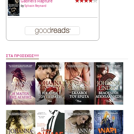
Gabriel's Rapture
by
Sylvain Reynard
ΣΤΑ ΠΡΟΣΕΧΏΣ!!!!