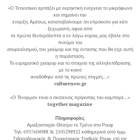
«Ο Tenorman αρπάζει με εκρηκτική ενέργεια το μικρόφωνο
και σημαίνει την
έναρξη. Αμέσως καταλαβαίνουμε ότι επρόκειτο για κάτι
ξεχωριστό, αφού από
τα πρώτα δευτερόλεπτα ο εν λόγω κύριος μας έβαλε στο
πνεύμα του
σουρεαλισμού, του χιούμορ και της έντασης που θα είχε αυτή
η παράσταση.
Το ευρηματικό χιούμορ και το στοιχείο της αλληλεπίδρασης
με το κοινό
αναδύθηκε από τις πρώτες στιγμές…»
culturenow.gr
«Ο Τένορμαν είναι ο σκοτεινός πρίγκιπας του καμπαρέ…»
together magazine
Πληροφορίες
Αμαξοστοιχία-Θέατρο το Τρένο στο Ρουφ
Τηλ. 6937604988 & 2105298922 καθημερινά από 6μμ.
Σιδηροδρομικός & Προαστιακός Σταθμός Ρουφ, επί της