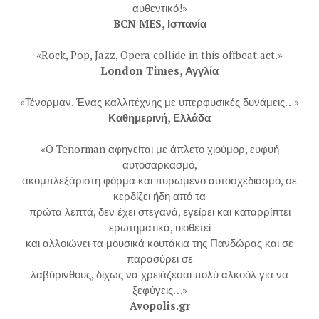
αυθεντικό!»
BCN MES, Ισπανία
«Rock, Pop, Jazz, Opera collide in this offbeat act.»
London Times, Αγγλία
«Τένορμαν. Ένας καλλιτέχνης με υπερφυσικές δυνάμεις…»
Καθημερινή, Ελλάδα
«O Tenorman αφηγείται με άπλετο χιούμορ, ευφυή
αυτοσαρκασμό,
ακομπλεξάριστη φόρμα και πυρωμένο αυτοσχεδιασμό, σε
κερδίζει ήδη από τα
πρώτα λεπτά, δεν έχει στεγανά, εγείρει και καταρρίπτει
ερωτηματικά, υιοθετεί
και αλλοιώνει τα μουσικά κουτάκια της Πανδώρας και σε
παρασύρει σε
λαβύρινθους, δίχως να χρειάζεσαι πολύ αλκοόλ για να
ξεφύγεις…»
Avopolis.gr