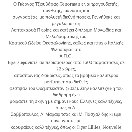
Ο Γιώργος Τζιουβάρας-Tenorman είναι τραγουδιστής,
συνθέτης, πιανίστας και
συγγραφέας, με πολυετή διεθνή πορεία. Γεννήθηκε και
μεγάλωσε στη
Λεπτοκαρυά Πιερίας και κατέχει δίπλωμα Μονωδίας και
Μελοδραματικής του
Κρατικού Ωδείου Θεσσαλονίκης, καθώς και πτυχίο Ιταλικής
Φιλοσοφίας στο
Α.Π.Θ.
Έχει εμφανιστεί σε περισσότερες από 1300 παραστάσεις σε
22 χώρες,
αποσπώντας διακρίσεις, όπως το βραβείο καλύτερου
performer στο διεθνές
φεστιβάλ του Ουζμπεκιστάν (2023). Στην καλλιτεχνική του
διαδρομή έχει
μοιραστεί τη σκηνή με σημαντικούς Έλληνες καλλιτέχνες,
όπως οι Δ.
Σαββόπουλος, Λ. Μαχαιρίτσας και Μ. Πασχαλίδης κι έχει
συνεργαστεί με
κορυφαίους καλλιτέχνες, όπως οι Tiger Lillies, Nouvelle