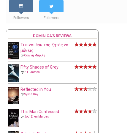
Followers
Followers
DOMINICA'S REVIEWS
Τι είναι έρωτας ζητάς να
μάθεις
by
Θεώνη Μπριλή
Fifty Shades of Grey
by
E.L. James
Reflected in You
by
Sylvia Day
This Man Confessed
by
Jodi Ellen Malpas