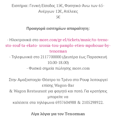
Εισιτήρια: Γενική Είσοδος 15€, Φοιτητικό-Άνω των 65-
Ανέργων 12€, Ατέλειες
5€
Προαγορά εισιτηρίων απαραίτητη:
- Ηλεκτρονικά στο
more.com/gr-el/tickets/music/to-treno-
sto-rouf-ta-ekato- xronia-tou-pamplo-etien-mpobouar-by-
tenorman
- Τηλεφωνικά στο 2117700000 (Δευτέρα έως Παρασκευή
10.00-18.00)
- Φυσικά σημεία πώλησης more.com
Στην Αμαξοστοιχία-Θέατρο το Τρένο στο Ρουφ λειτουργεί
επίσης Wagon-Bar
& Wagon Restaurant για φαγητό και ποτό. Για κρατήσεις
μπορείτε να
καλέσετε στα τηλέφωνα 6937604988 & 2105298922.
Λίγα λόγια για τον Tenorman