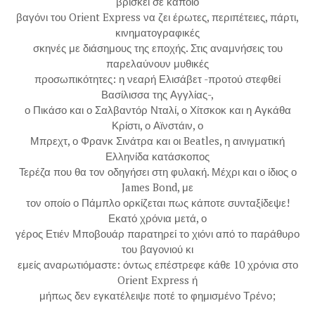
βρίσκει σε κάποιο
βαγόνι του Orient Express να ζει έρωτες, περιπέτειες, πάρτι,
κινηματογραφικές
σκηνές με διάσημους της εποχής. Στις αναμνήσεις του
παρελαύνουν μυθικές
προσωπικότητες: η νεαρή Ελισάβετ -προτού στεφθεί
Βασίλισσα της Αγγλίας-,
ο Πικάσο και ο Σαλβαντόρ Νταλί, ο Χίτσκοκ και η Αγκάθα
Κρίστι, ο Αϊνστάιν, ο
Μπρεχτ, ο Φρανκ Σινάτρα και οι Beatles, η αινιγματική
Ελληνίδα κατάσκοπος
Τερέζα που θα τον οδηγήσει στη φυλακή. Μέχρι και ο ίδιος ο
James Bond, με
τον οποίο ο Πάμπλο ορκίζεται πως κάποτε συνταξίδεψε!
Εκατό χρόνια μετά, ο
γέρος Ετιέν Μποβουάρ παρατηρεί το χιόνι από το παράθυρο
του βαγονιού κι
εμείς αναρωτιόμαστε: όντως επέστρεφε κάθε 10 χρόνια στο
Orient Express ή
μήπως δεν εγκατέλειψε ποτέ το φημισμένο Τρένο;