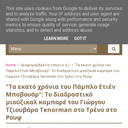
This site uses cookies from Google to deliver its services
and to analyze traffic. Your IP address and user-agent are
shared with Google along with performance and security
metrics to ensure quality of service, generate usage
statistics, and to detect and address abuse.
LEARN MORE
GOT IT
Home
Διάφορα(Δελτία τύπου κ.α.)
"Τα εκατό χρόνια του
Πάμπλο Ετιέν Μποβουάρ": Το διαδραστικό μιούζικαλ καμπαρέ του
Γιώργου Τζιουβάρα Tenorman στο Τρένο στο Ρουφ
"Τα εκατό χρόνια του Πάμπλο Ετιέν
Μποβουάρ": Το διαδραστικό
μιούζικαλ καμπαρέ του Γιώργου
Τζιουβάρα Tenorman στο Τρένο στο
Ρουφ