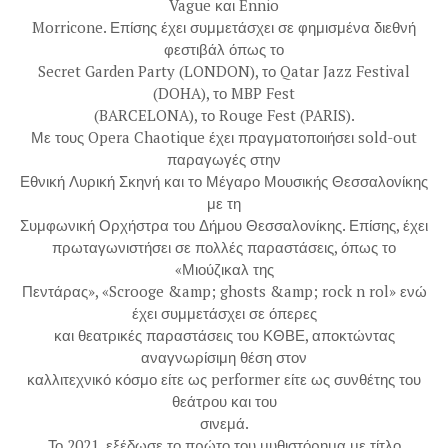
Vague και Ennio
Morricone. Επίσης έχει συμμετάσχει σε φημισμένα διεθνή
φεστιβάλ όπως το
Secret Garden Party (LONDON), το Qatar Jazz Festival
(DOHA), το MBP Fest
(BARCELONA), το Rouge Fest (PARIS).
Με τους Opera Chaotique έχει πραγματοποιήσει sold-out
παραγωγές στην
Εθνική Λυρική Σκηνή και το Μέγαρο Μουσικής Θεσσαλονίκης
με τη
Συμφωνική Ορχήστρα του Δήμου Θεσσαλονίκης. Επίσης, έχει
πρωταγωνιστήσει σε πολλές παραστάσεις, όπως το
«Μιούζικαλ της
Πεντάρας», «Scrooge &amp; ghosts &amp; rock n rol» ενώ
έχει συμμετάσχει σε όπερες
και θεατρικές παραστάσεις του ΚΘΒΕ, αποκτώντας
αναγνωρίσιμη θέση στον
καλλιτεχνικό κόσμο είτε ως performer είτε ως συνθέτης του
θεάτρου και του
σινεμά.
Το 2021, εξέδωσε το πρώτο του μυθιστόρημα με τίτλο