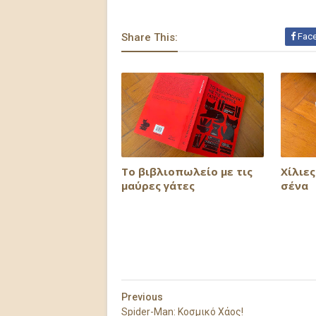
Share This:
Fac
Το βιβλιοπωλείο με τις
Xίλιε
μαύρες γάτες
σένα
Previous
Spider-Man: Κοσμικό Χάος!