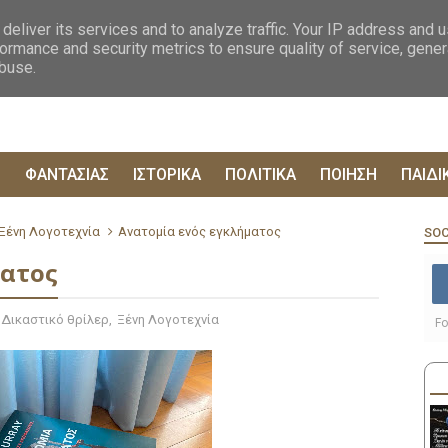
ΟΓΡΑΦΙΕΣ
ΔΥΣΤΟΠΙΚΑ
ΞΕΝΗ ΛΟΓΟΤΕΧΝΙΑ
ΦΙΛΟΣΟΦΙΚΑ
ΕΠΙΚ
deliver its services and to analyze traffic. Your IP address and 
ormance and security metrics to ensure quality of service, gene
abuse.
Ρ
ΦΑΝΤΑΣΙΑΣ
ΙΣΤΟΡΙΚΑ
ΠΟΛΙΤΙΚΑ
ΠΟΙΗΣΗ
ΠΑΙΔΙ
Ξένη Λογοτεχνία
Ανατομία ενός εγκλήματος
SOC
ματος
Δικαστικό θρίλερ
,
Ξένη Λογοτεχνία
Fo