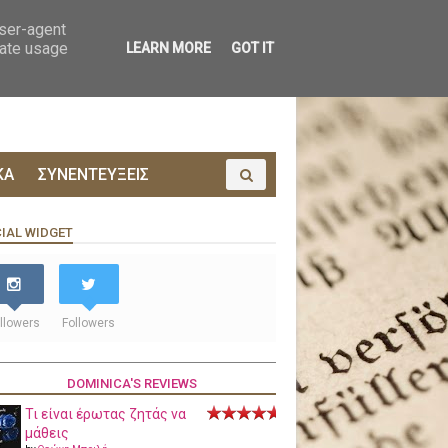
ΟΙΝΩΝΙΑ
ΠΡΟΔΗΜΟΣΙΕΥΣΗ
user-agent
rate usage
LEARN MORE
GOT IT
ΚΑ
ΣΥΝΕΝΤΕΥΞΕΙΣ
IAL WIDGET
llowers
Followers
DOMINICA'S REVIEWS
Τι είναι έρωτας ζητάς να
μάθεις