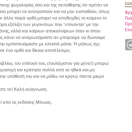
ΣΕΛ
ινης ψυχολογίας όσο και της πεποίθησης ότι πρέπει να
 που μπορεί να ανατραπούν και να μην ευσταθούν, όπως
Αρχ
 άλλο παρά ορθή μπορεί να αποδειχθεί, το κείμενο το
Πολ
ρη εξέλιξη των γεγονότων που ''ντύνονται'' με την
Όρο
Επι
άνης, αλλά και καίριων αποκαλύψεων όταν κι όπου
 μας κάνει να αναρωτιόμαστε αν μπορούμε να δώσουμε
 την εμπιστευόμαστε με κλειστά μάτια. Ή μήπως όχι;
 σε ένα ορθό και δίκαιο αποτέλεσμα;
ιβλίου, τον επίλογό του, (τουλάχιστον για μένα!) μπορώ
 προσοχή και κράτησα πολλά από τα ηθικά και μη
την υπόθεσή του και να μάθω να κρατώ πάντα μικρό
στε το! Καλή ανάγνωση.
 από τις εκδόσεις Μίνωας.