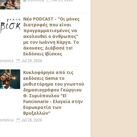
Jul 29, 2026
Νέο PODCAST - "Οι μόνες
διατροφές που είναι
προγραμματισμένος να
ακολουθεί ο άνθρωπος"
με τον Ιωάννη Κάργα. Το
άκουσες; Διάβασέ το!
Εκδόσεις Ιβίσκος
ominica
Jul 29, 2026
Κυκλοφόρησε από τις
εκδόσεις Gema το
μυθιστόρημα του γνωστού
δημοσιογράφου Γεώργιου
Θ. Συριόπουλου "El
Funcionario - Ελεγεία στην
Ευρωκρατία των
Βρυξελλών"
ominica
Jul 28, 2026