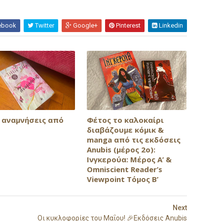
ebook
Twitter
Google+
Pinterest
Linkedin
ς αναμνήσεις από
Φέτος το καλοκαίρι
διαβάζουμε κόμικ &
manga από τις εκδόσεις
Anubis (μέρος 2ο):
Ινγκερούα: Μέρος Α’ &
Omniscient Reader’s
Viewpoint Τόμος Β’
Next
Οι κυκλοφορίες του Μαΐου! 🎉Εκδόσεις Anubis