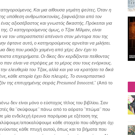
κατηγορούμενος. Και μια αίθουσα γεμάτη ψεύτες. Όταν η
της υπόθεση ανθρωποκτονίας, ξαφνιάζεται από τον
 ένας αξιοσέβαστος και γνωστός δικαστής. Πρόκειται για
 της. Ο κατηγορούμενος όμως, ο Τζακ Μίλμαν, είναι
ια να τον υπερασπιστεί απέναντι στον μέντορα που της
μην έφτανε αυτό, ο κατηγορούμενος αρνείται να μιλήσει.
ια δίκη που μοιάζει χαμένη από χέρι; Δεν έχει το
ειστα επιχειρήματα. Οι δίκες δεν κερδίζονται πείθοντας
το παν είναι να στρέψεις με το μέρος σου τους ενόρκους.
 την ελευθερία του Τζακ, αλλά και για να κρατήσει τα δικά
ένε, κάθε ιστορία έχει δύο πλευρές. Το συναρπαστικό
ζόν της επιτυχημένης σειράς Presumed Innocent."
(Από το
μένω δεν είναι μόνο ο εύστοχος τίτλος του βιβλίου. Σαν
αστές θα ''σκύψουμε'' πάνω από το αόρατο ''πτώμα'' που
σε μία ενδελεχή έρευνα παρόμοια με εξέταση της
αλύψουμε/αποκαλύψουμε κάθε στοιχείο που οδήγησε όχι
κνύοντας κάθε πτυχή αυτού, όπως και τα βήματα που