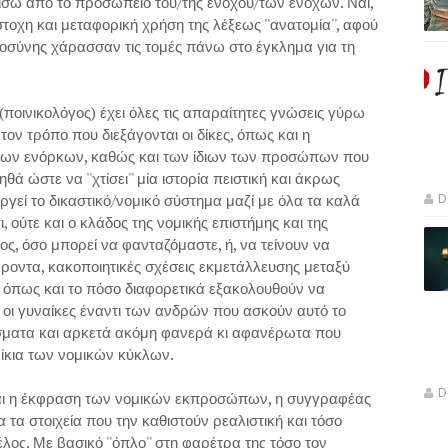
ω από το προσωπείο του/της ενόχου/των ενόχων. Ναι,
οχη και μεταφορική χρήση της λέξεως ''ανατομία'', αφού
καιοσύνης χάρασσαν τις τομές πάνω στο έγκλημα για τη
(ποινικολόγος) έχει όλες τις απαραίτητες γνώσεις γύρω
 τον τρόπο που διεξάγονται οι δίκες, όπως και η
των ενόρκων, καθώς και των ίδιων των προσώπων που
ά ώστε να ''χτίσει'' μία ιστορία πειστική και άκρως
ργεί το δικαστικό/νομικό σύστημα μαζί με όλα τα καλά
D
, ούτε και ο κλάδος της νομικής επιστήμης και της
ος, όσο μπορεί να φανταζόμαστε, ή, να τείνουν να
έροντα, κακοποιητικές σχέσεις εκμετάλλευσης μεταξύ
όπως και το πόσο διαφορετικά εξακολουθούν να
οι γυναίκες έναντι των ανδρών που ασκούν αυτό το
άσματα και αρκετά ακόμη φανερά κι αφανέρωτα που
ίκια των νομικών κύκλων.
D
είναι η έκφραση των νομικών εκπροσώπων, η συγγραφέας
α τα στοιχεία που την καθιστούν ρεαλιστική και τόσο
λος. Με βασικό ''όπλο'' στη φαρέτρα της τόσο τον