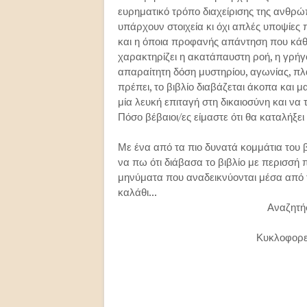
ευρηματικό τρόπο διαχείρισης της ανθρώπ
υπάρχουν στοιχεία κι όχι απλές υποψίες
και η όποια προφανής απάντηση που κάθε
χαρακτηρίζει η ακατάπαυστη ροή, η γρήγο
απαραίτητη δόση μυστηρίου, αγωνίας, πλ
πρέπει, το βιβλίο διαβάζεται άκοπα και
μία λευκή επιταγή στη δικαιοσύνη και να
Πόσο βέβαιοι/ες είμαστε ότι θα καταλήξει
Με ένα από τα πιο δυνατά κομμάτια του β
να πω ότι διάβασα το βιβλίο με περισσή
μηνύματα που αναδεικνύονται μέσα από 
καλάθι...
Αναζητή
Κυκλοφορεί