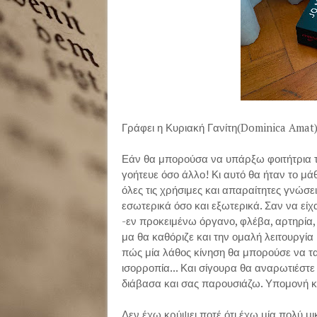
Γράφει η Κυριακή Γανίτη(Dominica Amat
Εάν θα μπορούσα να υπάρξω φοιτήτρια τ
γοήτευε όσο άλλο! Κι αυτό θα ήταν το μ
όλες τις χρήσιμες και απαραίτητες γνώσ
εσωτερικά όσο και εξωτερικά. Σαν να είχ
-εν προκειμένω όργανο, φλέβα, αρτηρία, 
μα θα καθόριζε και την ομαλή λειτουργία
πώς μία λάθος κίνηση θα μπορούσε να τ
ισορροπία... Και σίγουρα θα αναρωτιέστε 
διάβασα και σας παρουσιάζω. Υπομονή κα
Δεν έχω κρύψει ποτέ ότι έχω μία πολύ μ