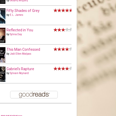
by
Θεώνη Μπριλή
Fifty Shades of Grey
by
E.L. James
Reflected in You
by
Sylvia Day
This Man Confessed
by
Jodi Ellen Malpas
Gabriel's Rapture
by
Sylvain Reynard