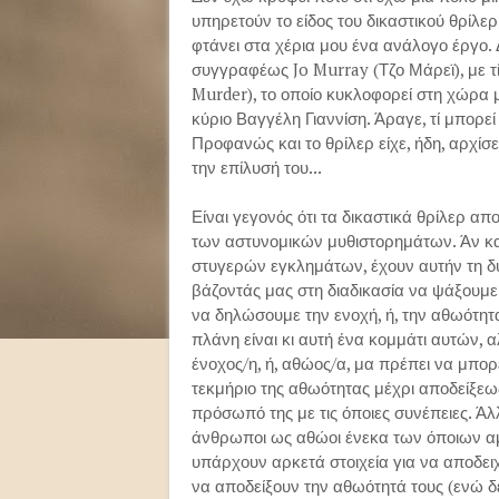
υπηρετούν το είδος του δικαστικού θρίλ
φτάνει στα χέρια μου ένα ανάλογο έργο. 
συγγραφέως Jo Murray (Τζο Μάρεϊ), με τί
Murder), το οποίο κυκλοφορεί στη χώρα 
κύριο Βαγγέλη Γιαννίση. Άραγε, τί μπορεί
Προφανώς και το θρίλερ είχε, ήδη, αρχίσε
την επίλυσή του...
Είναι γεγονός ότι τα δικαστικά θρίλερ α
των αστυνομικών μυθιστορημάτων. Άν και
στυγερών εγκλημάτων, έχουν αυτήν τη δυν
βάζοντάς μας στη διαδικασία να ψάξουμε γ
να δηλώσουμε την ενοχή, ή, την αθωότη
πλάνη είναι κι αυτή ένα κομμάτι αυτών, αλ
ένοχος/η, ή, αθώος/α, μα πρέπει να μπορε
τεκμήριο της αθωότητας μέχρι αποδείξεως τ
πρόσωπό της με τις όποιες συνέπειες. Άλ
άνθρωποι ως αθώοι ένεκα των όποιων αμφ
υπάρχουν αρκετά στοιχεία για να αποδειχ
να αποδείξουν την αθωότητά τους (ενώ δε