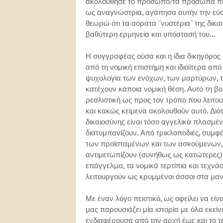
ακολούθησε το πρόσωπο/τα πρόσωπα πίσ
ως αναγνώστρια, αγάπησα αυτήν την εύστ
θεωρώ ότι τα αόρατα ''νυστέρια'' της δι
βαθύτερη ερμηνεία και υπόστασή του...
Η συγγραφέας ούσα και η ίδια δικηγόρος 
από τη νομική επιστήμη και ιδιαίτερα από
ψυχολογία των ενόχων, των μαρτύρων, 
κατέχουν κάποια νομική θέση. Αυτό τη βοηθ
ρεαλιστική ως προς τον τρόπο που λειτου
και κακώς κείμενα ακολουθούν αυτό. Διότι
δικαιοσύνης είναι τόσο αγγελικά πλασμέν
διατυμπανίζουν. Από τρικλοποδιές, συμφ
των προϊσταμένων και των ασκούμενων, 
αντιμετωπίζουν (συνήθως ως κατώτερες) 
επάγγελμα, τα νομικά τερτίπια και τεχν
λειτουργούν ως κρυμμένοι άσσοι στα μαν
Με έναν λόγο πειστικό, ως οφείλει να 
μας παρουσιάζει μία ιστορία με όλα εκείν
ενδιαφέρουσα από την αρχή έως και το τέ