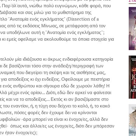
ΣΤΑ
ερ. Παρ'όλ'αυτά, νιώθω πολύ ευγνώμων, κάθε φορά, που
Διάβασα και σας μιλώ για το μυθιστόρημα της
τλο ''Ανατομία ενός εγκλήματος" (Dissection of a
μας από τις εκδόσεις Μίνωας, σε μετάφραση από τον
 να υποδήλωνε αυτή η ''Ανατομία ενός εγκλήματος'';
ι κι εμείς οφείλαμε να ακολουθούμε τα όποια στοιχεία για
ποτελούν μία ιδιάζουσα κι άκρως ενδιαφέρουσα κατηγορία
 δε βασίζονται τόσο στην ανάδειξη/περιγραφή των
αμική που διεγείρει τη σκέψη και τις αισθήσεις μας,
ια αποδείξεις κι όχι ενδείξεις. Οφείλουμε με πειστήρια
τα ενός ανθρώπου και σίγουρα εδώ δε χωρούν λάθη! Η
λά μέχρι ενός ορίου... Διότι, εδώ δεν αρκεί να φαίνεσαι
ίς και να το αποδείξεις... Εκτός κι αν βασιζόμαστε στο
ου εναντίον, ή, η τύχη σου δείχνει το καλό, ή, το κακό
λωστε, πόσες φορές δεν έχουμε δει να κρίνονται
ιβολιών -άρα μπορεί να είναι κι ένοχοι/ες, αλλά δεν
θεί- όπως και άλλοι/ες ως ένοχοι/ες, διότι δεν μπόρεσαν
ν ήταν ένοχοι/ες);