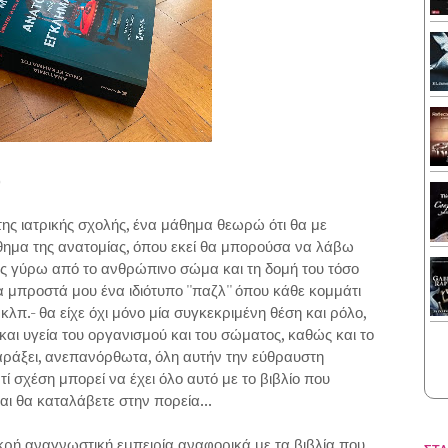
)
ης ιατρικής σχολής, ένα μάθημα θεωρώ ότι θα με
άθημα της ανατομίας, όπου εκεί θα μπορούσα να λάβω
εις γύρω από το ανθρώπινο σώμα και τη δομή του τόσο
α μπροστά μου ένα ιδιότυπο ''παζλ'' όπου κάθε κομμάτι
κλπ.- θα είχε όχι μόνο μία συγκεκριμένη θέση και ρόλο,
 και υγεία του οργανισμού και του σώματος, καθώς και το
αράξει, ανεπανόρθωτα, όλη αυτήν την εύθραυστη
τί σχέση μπορεί να έχει όλο αυτό με το βιβλίο που
ι θα καταλάβετε στην πορεία...
ικρή αναγνωστική εμπειρία αναφορικά με τα βιβλία που