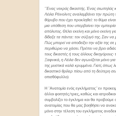
''Ένας νεκρός δικαστής. Ένας σιωπηλός 
Λέιλα Ρέινολντς αναλαμβάνει την πρώτη 
θόρυβο που έχει προκληθεί: το θύμα είναι
μια υπόθεση που υπερβαίνει την εμπειρία
απόλυτος. Θέλει εκείνη και μόνο εκείνη γ
δίδαξε τα πάντα: τον σύζυγό της. Σαν να 
Πώς μπορεί να αποδείξει την αξία της σε μ
περιθώριο να χάσει. Πρέπει να βρει αδιάσ
τους δικαστές ή τους άλλους δικηγόρους· 
Ξαφνικά, η Λέιλα δεν αγωνίζεται μόνο για
της μυστικά καλά κρυμμένα. Γιατί, όπως λ
δικαστικό θρίλερ πίσω από τη δεύτερη σε
οπισθόφυλλο)
Η ''Ανατομία ενός εγκλήματος'' εν προκει
άλλοι φοιτητές/τριες, καθώς και ιατροδικ
συμβολίζει το έγκλημα και θα προβούμε 
ανατομίας που θα μας βοηθήσει να ανακ
μόνο στην τέλεση του εγκλήματος αναδει