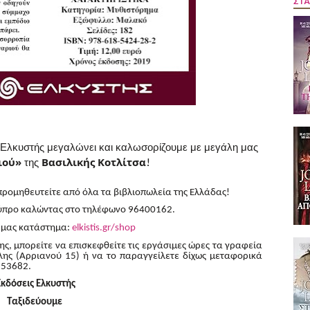
ΣΤΑ
 Ελκυστής μεγαλώνει και καλωσορίζουμε με μεγάλη μας
ιού»
της
Βασιλικής Κοτλίτσα
!
προμηθευτείτε από όλα τα βιβλιοπωλεία της Ελλάδας!
Κύπρο καλώντας στο τηλέφωνο 96400162.
ό μας κατάστημα:
elkistis.gr/shop
ης, μπορείτε να επισκεφθείτε τις εργάσιμες ώρες τα γραφεία
λης (Αρριανού 15) ή να το παραγγείλετε δίχως μεταφορικά
853682.
Εκδόσεις Ελκυστής
Ταξιδεύουμε