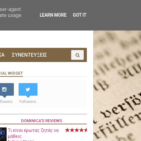
ΟΙΝΩΝΙΑ
ΠΡΟΔΗΜΟΣΙΕΥΣΗ
user-agent
rate usage
LEARN MORE
GOT IT
ΚΑ
ΣΥΝΕΝΤΕΥΞΕΙΣ
IAL WIDGET
llowers
Followers
DOMINICA'S REVIEWS
Τι είναι έρωτας ζητάς να
μάθεις