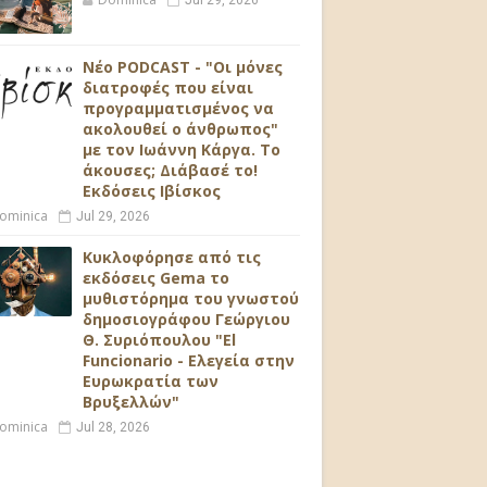
Jul 29, 2026
Νέο PODCAST - "Οι μόνες
διατροφές που είναι
προγραμματισμένος να
ακολουθεί ο άνθρωπος"
με τον Ιωάννη Κάργα. Το
άκουσες; Διάβασέ το!
Εκδόσεις Ιβίσκος
ominica
Jul 29, 2026
Κυκλοφόρησε από τις
εκδόσεις Gema το
μυθιστόρημα του γνωστού
δημοσιογράφου Γεώργιου
Θ. Συριόπουλου "El
Funcionario - Ελεγεία στην
Ευρωκρατία των
Βρυξελλών"
ominica
Jul 28, 2026