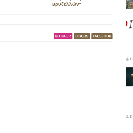
Βρυξελλών"
BLOGGER
DISQUS
FACEBOOK
D
D