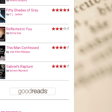
by
Θεώνη Μπριλή
Fifty Shades of Grey
by
E.L. James
Reflected in You
by
Sylvia Day
This Man Confessed
by
Jodi Ellen Malpas
Gabriel's Rapture
by
Sylvain Reynard