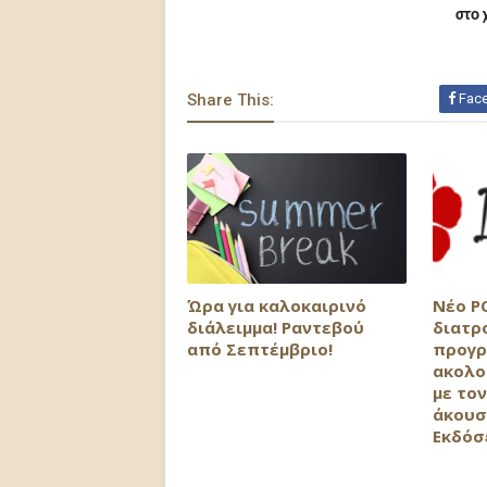
στο 
Share This:
Fac
Ώρα για καλοκαιρινό
Νέο P
διάλειμμα! Ραντεβού
διατρ
από Σεπτέμβριο!
προγρ
ακολο
με τον
άκουσ
Εκδόσ