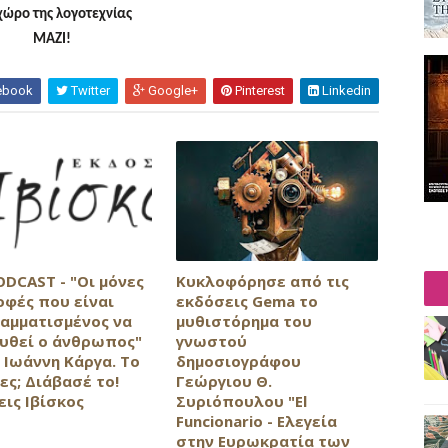
χώρο της λογοτεχνίας
ΜΑΖΙ!
ebook
Twitter
Google+
Pinterest
Linkedin
ODCAST - "Οι μόνες
Κυκλοφόρησε από τις
οφές που είναι
εκδόσεις Gema το
αμματισμένος να
μυθιστόρημα του
υθεί ο άνθρωπος"
γνωστού
 Ιωάννη Κάργα. Το
δημοσιογράφου
ες; Διάβασέ το!
Γεώργιου Θ.
εις Ιβίσκος
Συριόπουλου "El
Funcionario - Ελεγεία
στην Ευρωκρατία των