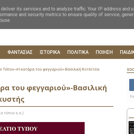
ΟΓΡΑΦΙΕΣ
ΔΥΣΤΟΠΙΚΑ
ΞΕΝΗ ΛΟΓΟΤΕΧΝΙΑ
ΦΙΛΟΣΟΦΙΚΑ
ΕΠΙΚ
deliver its services and to analyze traffic. Your IP address and 
ormance and security metrics to ensure quality of service, gene
abuse.
Ρ
ΦΑΝΤΑΣΙΑΣ
ΙΣΤΟΡΙΚΑ
ΠΟΛΙΤΙΚΑ
ΠΟΙΗΣΗ
ΠΑΙΔΙ
ο Τύπου-«Η κατάρα του φεγγαριού»-Βασιλική Κοτλίτσα-
SOC
ρα του φεγγαριού»-Βασιλική
κυστής
Fo
α τύπου κ.α.)