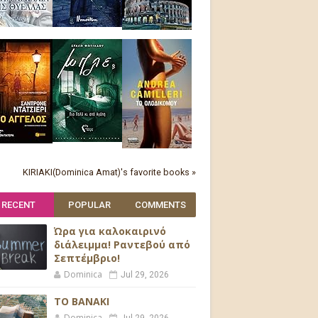
KIRIAKI(Dominica Amat)'s favorite books »
RECENT
POPULAR
COMMENTS
Ώρα για καλοκαιρινό
διάλειμμα! Ραντεβού από
Σεπτέμβριο!
Dominica
Jul 29, 2026
ΤΟ ΒΑΝΑΚΙ
Dominica