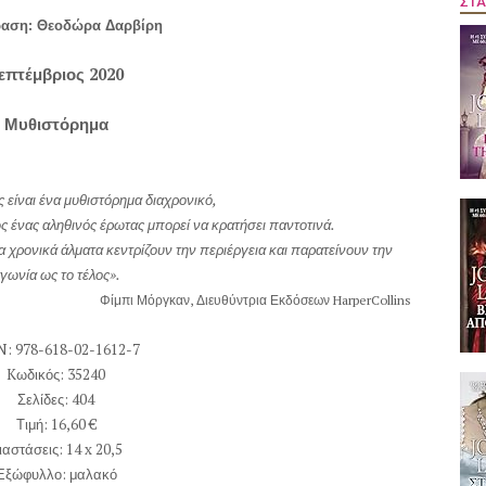
ΣΤΑ
αση: Θεοδώρα Δαρβίρη
επτέμβριος 2020
Μυθιστόρημα
 είναι ένα μυθιστόρημα διαχρονικό,
 ένας αληθινός έρωτας μπορεί να κρατήσει παντοτινά.
α χρονικά άλματα κεντρίζουν την περιέργεια και παρατείνουν την
γωνία ως το τέλος».
Φίμπι Μόργκαν, Διευθύντρια Εκδόσεων
HarperCollins
N
: 978-618-02-1612-7
K
ωδικός: 35240
Σελίδες: 404
Τιμή: 16,60 €
ιαστάσεις: 14
x
20,5
Εξώφυλλο: μαλακό