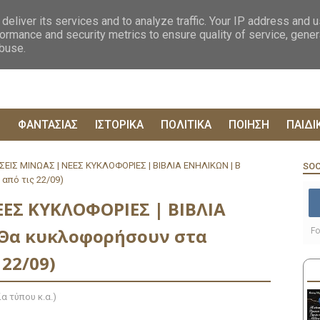
ΟΓΡΑΦΙΕΣ
ΔΥΣΤΟΠΙΚΑ
ΞΕΝΗ ΛΟΓΟΤΕΧΝΙΑ
ΦΙΛΟΣΟΦΙΚΑ
ΕΠΙΚ
deliver its services and to analyze traffic. Your IP address and 
ormance and security metrics to ensure quality of service, gene
abuse.
Ρ
ΦΑΝΤΑΣΙΑΣ
ΙΣΤΟΡΙΚΑ
ΠΟΛΙΤΙΚΑ
ΠΟΙΗΣΗ
ΠΑΙΔΙ
ΕΙΣ ΜΙΝΩΑΣ | ΝΕΕΣ ΚΥΚΛΟΦΟΡΙΕΣ | ΒΙΒΛΙΑ ΕΝΗΛΙΚΩΝ | Β
SOC
από τις 22/09)
ΕΣ ΚΥΚΛΟΦΟΡΙΕΣ | ΒΙΒΛΙΑ
Θα κυκλοφορήσουν στα
Fo
22/09)
α τύπου κ.α.)