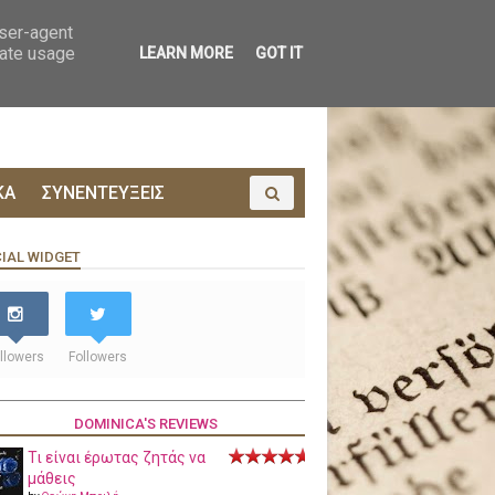
ΟΙΝΩΝΙΑ
ΠΡΟΔΗΜΟΣΙΕΥΣΗ
user-agent
rate usage
LEARN MORE
GOT IT
ΚΑ
ΣΥΝΕΝΤΕΥΞΕΙΣ
IAL WIDGET
llowers
Followers
DOMINICA'S REVIEWS
Τι είναι έρωτας ζητάς να
μάθεις