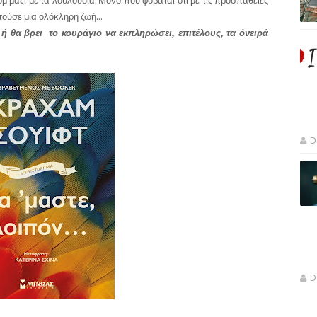
ομ μαζί με τα λουλούδια. Μόνο που φοβάται ότι με τις προσπάθειές
ούσε μια ολόκληρη ζωή...
 ή θα βρει το κουράγιο να εκπληρώσει, επιτέλους, τα όνειρά
D
D