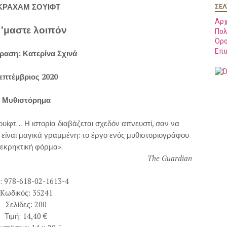
ΚΡΑΧΑΜ ΣΟΥΙΦΤ
ΣΕΛ
Αρχ
 ’μαστε λοιπόν
Πολ
Όρο
Επι
ραση: Κατερίνα Σχινά
επτέμβριος 2020
Μυθιστόρημα
υίφτ… Η ιστορία διαβάζεται σχεδόν απνευστί, σαν να
 είναι μαγικά γραμμένη: το έργο ενός μυθιστοριογράφου
 εκρηκτική φόρμα».
The Guardia
n
: 978-618-02-1613-4
K
ωδικός: 35241
Σελίδες: 200
Τιμή: 14,40 €