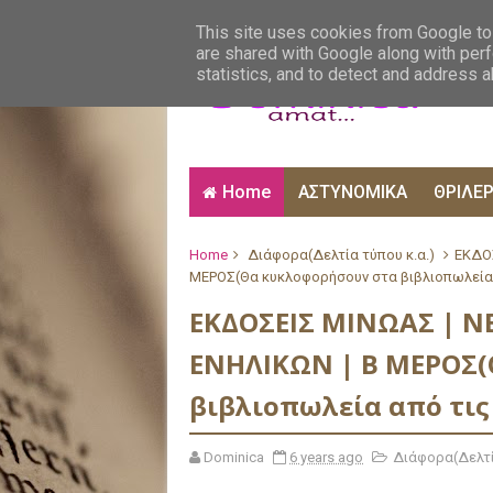
ΑΙΣΘΗΜΑΤΙΚΑ
ΑΛΗΘΙΝΕΣ ΙΣΤΟΡΙΕΣ
ΒΙ
This site uses cookies from Google to 
are shared with Google along with perf
statistics, and to detect and address 
Home
ΑΣΤΥΝΟΜΙΚΑ
ΘΡΙΛΕ
Home
Διάφορα(Δελτία τύπου κ.α.)
ΕΚΔΟΣ
ΜΕΡΟΣ(Θα κυκλοφορήσουν στα βιβλιοπωλεία 
ΕΚΔΟΣΕΙΣ ΜΙΝΩΑΣ | ΝΕ
ΕΝΗΛΙΚΩΝ | Β ΜΕΡΟΣ(
βιβλιοπωλεία από τις 
Dominica
6 years ago
Διάφορα(Δελτί