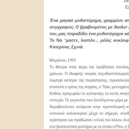
Δι
Ε
Ένα μαγικό μυθιστόρημα, γραμμένο α
συγγραφείς. Ο βραβευμένος με Booker Γ
του, μας παραδίδει ένα μυθιστόρημα-κ
Το
Να ’μαστε, λοιπόν
… μόλις κυκλοφ
Κατερίνας Σχινά.
Μπράιτον, 1959
Το θέατρο στην άκρη της προβλήτας απολαμβ
χρόνων. Ο ιδιοφυής νεαρός ταχυδακτυλουργός, 
λαμπρά αστέρια της παράστασης, προσελκύον
αποτελεί ο τρίτος της παρέας, o Τζακ, γεννημέ
Καθώς προχωράει το καλοκαίρι, το εκτός σκηνή
επιτυχία. Τα γεγονότα που ξετυλίγονται μέρα με
Ακροβατώντας ανάμεσα στην προπολεμική κα
νεανικού καλοκαιριού μέχρι το σήμερα, ανα
αγάπησαν και πρόδωσαν ο ένας τον άλλον. Αυτό 
ένα βασανιστικό μυστήριο με το οποίο ο Ρόνι, η 