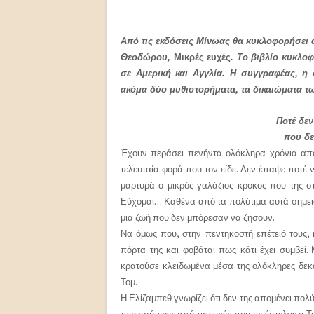
Από τις εκδόσεις Μίνωας θα κυκλοφορήσει α
Θεοδώρου,
Μικρές ευχές
. Το βιβλίο κυκλο
σε Αμερική και Αγγλία. Η συγγραφέας, η 
ακόμα δύο μυθιστορήματα, τα δικαιώματα τ
Ποτέ δεν
που δε
Έχουν περάσει πενήντα ολόκληρα χρόνια από
τελευταία φορά που τον είδε. Δεν έπαψε ποτέ να
μαρτυρά ο μικρός γαλάζιος κρόκος που της στ
Εύχομαι… Καθένα από τα πολύτιμα αυτά σημειώμ
μια ζωή που δεν μπόρεσαν να ζήσουν.
Να όμως που, στην πεντηκοστή επέτειό τους,
πόρτα της και φοβάται πως κάτι έχει συμβεί
κρατούσε κλειδωμένα μέσα της ολόκληρες δεκα
Τομ.
Η Ελίζαμπεθ γνωρίζει ότι δεν της απομένει πολ