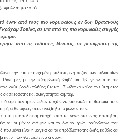
αστάσεις: 14
x
20,5
ξώφυλλο: μαλακό
πό έναν από τους πιο κορυφαίους εν ζωή Βρετανούς
κράχαμ Σουίφτ, σε μια από τις πιο κορυφαίες στιγμές
όσμημα.
όρησε από τις εκδόσεις Μίνωας, σε μετάφραση της
άνει την πιο επιτυχημένη καλοκαιρινή σεζόν των τελευταίων
Ρόνι, μαζί με την εκθαμβωτική βοηθό του, Ίβι, γίνονται τα πιο
τας κάθε βράδυ πλήθος θεατών. Συνδετικό κρίκο του θεάματος
νος διασκεδαστής και αξιαγάπητος κομπέρ.
ς δράμα των τριών φίλων αρχίζει να επισκιάζει τη θεατρική τους
 τη μέρα θα σφραγίσουν ανεξίτηλα το μέλλον τους.
ι στη μεταπολεμική εποχή, από τα γεγονότα ενός απατηλού,
δύονται οι μύχιες σκέψεις και τα όνειρα τριών ανθρώπων που
που μένει είναι η μαγεία και το απρόβλεπτο της ζωής, καθώς και
Ίβι και ο Τζακ θα πρέπει να ζήσουν.