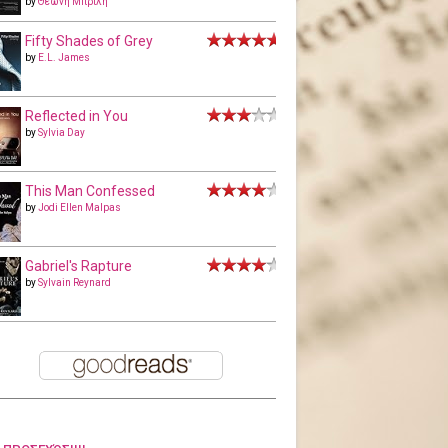
by
Θεώνη Μπριλή
Fifty Shades of Grey
by
E.L. James
Reflected in You
by
Sylvia Day
This Man Confessed
by
Jodi Ellen Malpas
Gabriel's Rapture
by
Sylvain Reynard