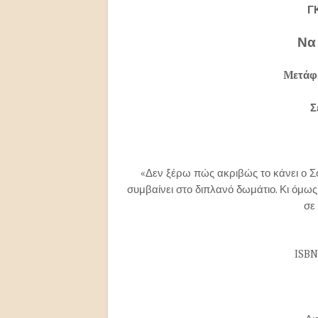
Γ
Να
M
ετάφ
Σ
«Δεν ξέρω πώς ακριβώς το κάνει ο Σο
συμβαίνει στο διπλανό δωμάτιο. Κι όμως
σε
ISBN