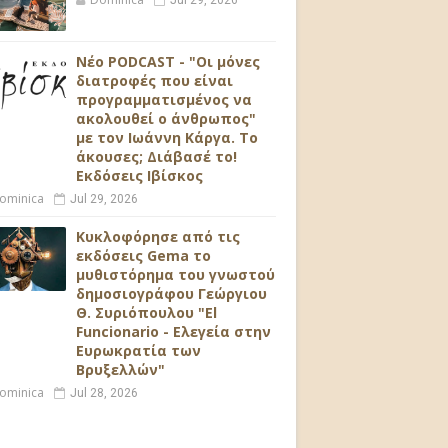
Jul 29, 2026
Νέο PODCAST - "Οι μόνες
διατροφές που είναι
προγραμματισμένος να
ακολουθεί ο άνθρωπος"
με τον Ιωάννη Κάργα. Το
άκουσες; Διάβασέ το!
Εκδόσεις Ιβίσκος
ominica
Jul 29, 2026
Κυκλοφόρησε από τις
εκδόσεις Gema το
μυθιστόρημα του γνωστού
δημοσιογράφου Γεώργιου
Θ. Συριόπουλου "El
Funcionario - Ελεγεία στην
Ευρωκρατία των
Βρυξελλών"
ominica
Jul 28, 2026