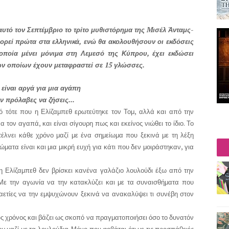
υτό τον Σεπτέμβριο το τρίτο μυθιστόρημα της Mισέλ Άνταμς-
φορεί πρώτα στα ελληνικά, ενώ θα ακολουθήσουν οι εκδόσεις
οποία μένει μόνιμα στη Λεμεσό της Κύπρου, έχει εκδώσει
ων οποίων έχουν μεταφραστεί σε 15 γλώσσες.
 είναι αργά για μια αγάπη
ν πρόλαβες να ζήσεις...
 τότε που η Ελίζαμπεθ ερωτεύτηκε τον Τομ, αλλά και από την
 τον αγαπά, και είναι σίγουρη πως και εκείνος νιώθει το ίδιο. Το
έλνει κάθε χρόνο μαζί με ένα σημείω­μα που ξεκινά με τη λέξη
ατα είναι και μια μικρή ευχή για κάτι που δεν μοιράστηκαν, για
 η Ελίζαμπεθ δεν βρίσκει κανένα γαλάζιο λουλούδι έξω από την
. Με την αγωνία να την κατακλύζει και με τα συναισθήματα που
ε­τίες να την εμψυχώνουν ξεκινά να ανακαλύψει τι συνέβη στον
ύς χρόνος και βάζει ως σκοπό να πραγματοποιήσει όσο το δυνατόν