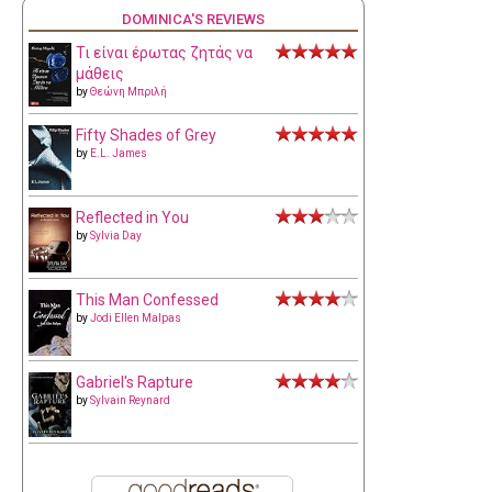
DOMINICA'S REVIEWS
Τι είναι έρωτας ζητάς να
μάθεις
by
Θεώνη Μπριλή
Fifty Shades of Grey
by
E.L. James
Reflected in You
by
Sylvia Day
This Man Confessed
by
Jodi Ellen Malpas
Gabriel's Rapture
by
Sylvain Reynard