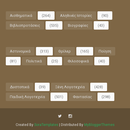
Αισθηματικά
(264)
Αληθινές Ιστορίες
(90)
Βιβλιοπροτάσεις
(535)
Βιογραφίες
(43)
Αστυνομικά
(313)
Θρίλερ
(165)
Ποίηση
(81)
Πολιτικά
(25)
Φιλοσοφικά
(40)
Δυστοπικά
(39)
Ξένη Λογοτεχνία
(428)
Παιδική Λογοτεχνία
(501)
Φαντασίας
(298)
Created By
SoraTemplates
| Distributed By
MyBloggerThemes