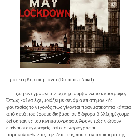
Γράφει η Κυριακή Γανίτη(Dominica Amat)
Η ζωή αντιγράφει την τέχνη,ή,συμβαίνει το αντίστροφο;
Όπως καί να έχει,μοιάζει με σενάριο επιστημονικής
φαντασίας το γεγονός πως γίνονται πραγματικότητα κάποια
από αυτά που έχουμε διαβάσει σε διάφορα βιβλία,ή,έχουμε
δεί σε ταινίες του κινηματογράφου. Άραγε πώς νιώθουν
εκείνοι οι συγγραφείς καί οι σεναριογράφοι
παρακολουθώντας την ιδέα τους,που ήταν αποκύημα της