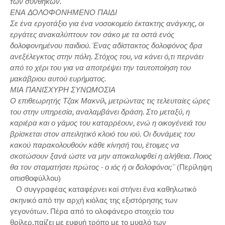
των συνθηκών.
ΕΝΑ ΔΟΛΟΦΟΝΗΜΕΝΟ ΠΑΙΔΙ
Σε ένα εργοτάξιο για ένα νοσοκομείο έκτακτης ανάγκης, οι
εργάτες ανακαλύπτουν τον σάκο με τα οστά ενός
δολοφονημένου παιδιού. Ένας αδίστακτος δολοφόνος δρα
ανεξέλεγκτος στην πόλη. Στόχος του, να κάνει ό,τι περνάει
από το χέρι του για να αποτρέψει την ταυτοποίηση του
μακάβριου αυτού ευρήματος.
ΜΙΑ ΠΑΝΙΣΧΥΡΗ ΣΥΝΩΜΟΣΙΑ
Ο επιθεωρητής Τζακ Μακνίλ, μετρώντας τις τελευταίες ώρες
του στην υπηρεσία, αναλαμβάνει δράση. Στο μεταξύ, η
καριέρα και ο γάμος του καταρρέουν, ενώ η οικογένειά του
βρίσκεται στον απειλητικό κλοιό του ιού. Οι δυνάμεις του
κακού παρακολουθούν κάθε κίνησή του, έτοιμες να
σκοτώσουν ξανά ώστε να μην αποκαλυφθεί η αλήθεια. Ποιος
θα τον σταματήσει πρώτος - ο ιός ή οι δολοφόνοι;'
' (Περίληψη
οπισθοφύλλου)
Ο συγγραφέας καταφέρνει καί στήνει ένα καθηλωτικό
σκηνικό από την αρχή κιόλας της εξιστόρησης των
γεγονότων. Πέρα από το ολοφάνερο στοιχείο του
θρίλερ,παίζει με ευφυή τρόπο με το μυαλό των