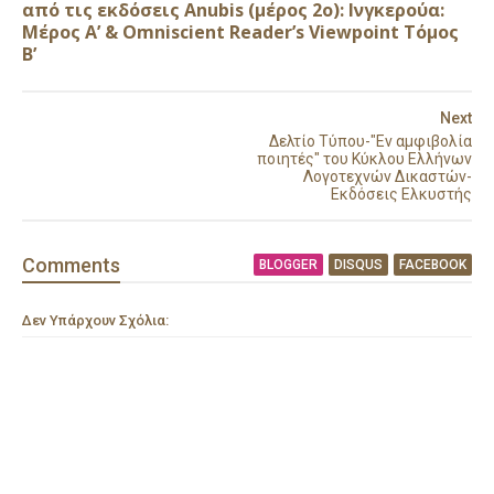
από τις εκδόσεις Anubis (μέρος 2ο): Ινγκερούα:
Μέρος Α’ & Omniscient Reader’s Viewpoint Τόμος
Β’
Next
Δελτίο Τύπου-"Εν αμφιβολία
ποιητές" του Κύκλου Ελλήνων
Λογοτεχνών Δικαστών-
Εκδόσεις Ελκυστής
Comment
s
BLOGGER
DISQUS
FACEBOOK
Δεν Υπάρχουν Σχόλια: