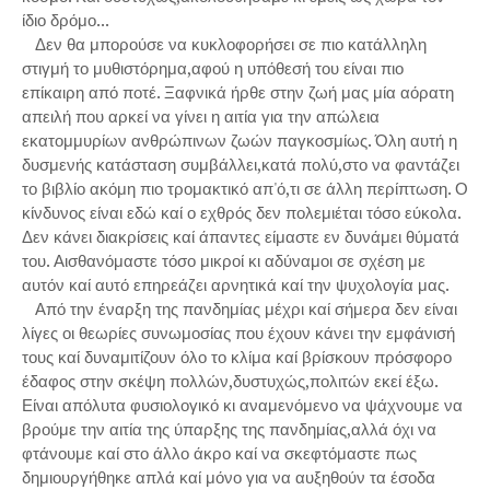
ίδιο δρόμο...
Δεν θα μπορούσε να κυκλοφορήσει σε πιο κατάλληλη
στιγμή το μυθιστόρημα,αφού η υπόθεσή του είναι πιο
επίκαιρη από ποτέ. Ξαφνικά ήρθε στην ζωή μας μία αόρατη
απειλή που αρκεί να γίνει η αιτία για την απώλεια
εκατομμυρίων ανθρώπινων ζωών παγκοσμίως. Όλη αυτή η
δυσμενής κατάσταση συμβάλλει,κατά πολύ,στο να φαντάζει
το βιβλίο ακόμη πιο τρομακτικό απ'ό,τι σε άλλη περίπτωση. Ο
κίνδυνος είναι εδώ καί ο εχθρός δεν πολεμιέται τόσο εύκολα.
Δεν κάνει διακρίσεις καί άπαντες είμαστε εν δυνάμει θύματά
του. Αισθανόμαστε τόσο μικροί κι αδύναμοι σε σχέση με
αυτόν καί αυτό επηρεάζει αρνητικά καί την ψυχολογία μας.
Από την έναρξη της πανδημίας μέχρι καί σήμερα δεν είναι
λίγες οι θεωρίες συνωμοσίας που έχουν κάνει την εμφάνισή
τους καί δυναμιτίζουν όλο το κλίμα καί βρίσκουν πρόσφορο
έδαφος στην σκέψη πολλών,δυστυχώς,πολιτών εκεί έξω.
Είναι απόλυτα φυσιολογικό κι αναμενόμενο να ψάχνουμε να
βρούμε την αιτία της ύπαρξης της πανδημίας,αλλά όχι να
φτάνουμε καί στο άλλο άκρο καί να σκεφτόμαστε πως
δημιουργήθηκε απλά καί μόνο για να αυξηθούν τα έσοδα