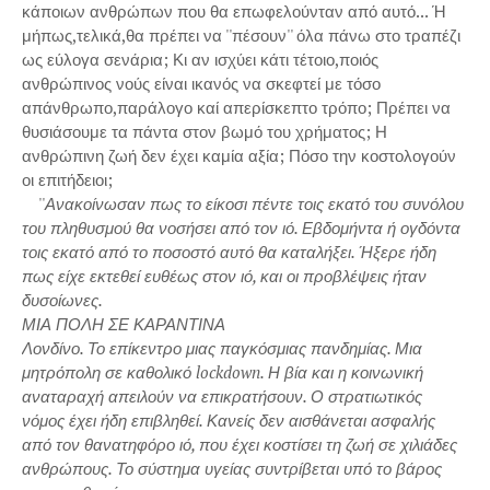
κάποιων ανθρώπων που θα επωφελούνταν από αυτό... Ή
μήπως,τελικά,θα πρέπει να ''πέσουν'' όλα πάνω στο τραπέζι
ως εύλογα σενάρια; Κι αν ισχύει κάτι τέτοιο,ποιός
ανθρώπινος νούς είναι ικανός να σκεφτεί με τόσο
απάνθρωπο,παράλογο καί απερίσκεπτο τρόπο; Πρέπει να
θυσιάσουμε τα πάντα στον βωμό του χρήματος; Η
ανθρώπινη ζωή δεν έχει καμία αξία; Πόσο την κοστολογούν
οι επιτήδειοι;
''
Ανακοίνωσαν πως το είκοσι πέντε τοις εκατό του συνόλου
του πληθυσμού θα νοσήσει από τον ιό. Εβδομήντα ή ογδόντα
τοις εκατό από το ποσοστό αυτό θα καταλήξει. Ήξερε ήδη
πως είχε εκτεθεί ευθέως στον ιό, και οι προβλέψεις ήταν
δυσοίωνες.
ΜΙΑ ΠΟΛΗ ΣΕ ΚΑΡΑΝΤΙΝΑ
Λονδίνο. Το επίκεντρο μιας παγκόσμιας πανδημίας. Μια
μητρόπολη σε καθολικό lockdown. Η βία και η κοινωνική
αναταραχή απειλούν να επικρατήσουν. Ο στρατιωτικός
νόμος έχει ήδη επιβληθεί. Κανείς δεν αισθάνεται ασφαλής
από τον θανατηφόρο ιό, που έχει κοστίσει τη ζωή σε χιλιάδες
ανθρώπους. Το σύστημα υγείας συντρίβεται υπό το βάρος