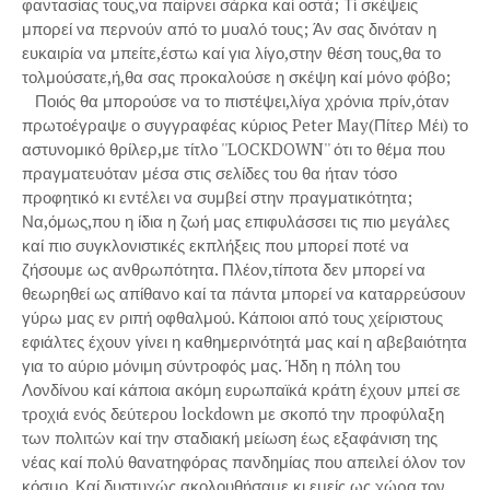
φαντασίας τους,να παίρνει σάρκα καί οστά; Τί σκέψεις
μπορεί να περνούν από το μυαλό τους; Άν σας δινόταν η
ευκαιρία να μπείτε,έστω καί για λίγο,στην θέση τους,θα το
τολμούσατε,ή,θα σας προκαλούσε η σκέψη καί μόνο φόβο;
Ποιός θα μπορούσε να το πιστέψει,λίγα χρόνια πρίν,όταν
πρωτοέγραψε ο συγγραφέας κύριος Peter May(Πίτερ Μέι) το
αστυνομικό θρίλερ,με τίτλο ''LOCKDOWN'' ότι το θέμα που
πραγματευόταν μέσα στις σελίδες του θα ήταν τόσο
προφητικό κι εντέλει να συμβεί στην πραγματικότητα;
Να,όμως,που η ίδια η ζωή μας επιφυλάσσει τις πιο μεγάλες
καί πιο συγκλονιστικές εκπλήξεις που μπορεί ποτέ να
ζήσουμε ως ανθρωπότητα. Πλέον,τίποτα δεν μπορεί να
θεωρηθεί ως απίθανο καί τα πάντα μπορεί να καταρρεύσουν
γύρω μας εν ριπή οφθαλμού. Κάποιοι από τους χείριστους
εφιάλτες έχουν γίνει η καθημερινότητά μας καί η αβεβαιότητα
για το αύριο μόνιμη σύντροφός μας. Ήδη η πόλη του
Λονδίνου καί κάποια ακόμη ευρωπαϊκά κράτη έχουν μπεί σε
τροχιά ενός δεύτερου lockdown με σκοπό την προφύλαξη
των πολιτών καί την σταδιακή μείωση έως εξαφάνιση της
νέας καί πολύ θανατηφόρας πανδημίας που απειλεί όλον τον
κόσμο. Καί δυστυχώς,ακολουθήσαμε κι εμείς ως χώρα τον