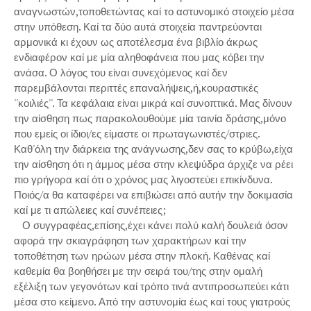
αναγνωστών,τοποθετώντας καί το αστυνομικό στοιχείο μέσα
στην υπόθεση. Καί τα δύο αυτά στοιχεία παντρεύονται
αρμονικά κι έχουν ως αποτέλεσμα ένα βιβλίο άκρως
ενδιαφέρον καί με μία αληθοφάνεια που μας κόβει την
ανάσα. Ο λόγος του είναι συνεχόμενος καί δεν
παρεμβάλονται περιττές επαναλήψεις,ή,κουραστικές
''κοιλιές''. Τα κεφάλαια είναι μικρά καί συνοπτικά. Μας δίνουν
την αίσθηση πως παρακολουθούμε μία ταινία δράσης,μόνο
που εμείς οι ίδιοι/ες είμαστε οι πρωταγωνιστές/στριες.
Καθ'όλη την διάρκεια της ανάγνωσης,δεν σας το κρύβω,είχα
την αίσθηση ότι η άμμος μέσα στην κλεψύδρα άρχιζε να ρέει
πιο γρήγορα καί ότι ο χρόνος μας λιγοστεύει επικίνδυνα.
Ποιός/α θα καταφέρει να επιβιώσει από αυτήν την δοκιμασία
καί με τι απώλειες καί συνέπειες;
Ο συγγραφέας,επίσης,έχει κάνει πολύ καλή δουλειά όσον
αφορά την σκιαγράφηση των χαρακτήρων καί την
τοποθέτηση των ηρώων μέσα στην πλοκή. Καθένας καί
καθεμία θα βοηθήσει με την σειρά του/της στην ομαλή
εξέλιξη των γεγονότων καί τρόπο τινά αντιπροσωπεύει κάτι
μέσα στο κείμενο. Από την αστυνομία έως καί τους γιατρούς