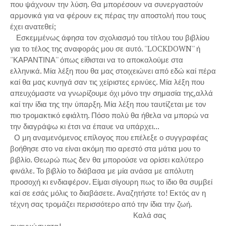
που ψάχνουν την λύση. Θα μπορέσουν να συνεργαστούν
αρμονικά για να φέρουν εις πέρας την αποστολή που τους
έχει ανατεθεί;
Εσκεμμένως άφησα τον σχολιασμό του τίτλου του βιβλίου
για το τέλος της αναφοράς μου σε αυτό. ''LOCKDOWN'' ή
''ΚΑΡΑΝΤΙΝΑ'' όπως είθισται να το αποκαλούμε στα
ελληνικά. Μία λέξη που θα μας στοιχειώνει από εδώ καί πέρα
καί θα μας κυνηγά σαν τις χείριστες ερινύες. Μία λέξη που
απευχόμαστε να γνωρίζουμε όχι μόνο την σημασία της,αλλά
καί την ίδια της την ύπαρξη. Μία λέξη που ταυτίζεται με τον
πιο τρομακτικό εφιάλτη. Πόσο πολύ θα ήθελα να μπορώ να
την διαγράψω κι έτσι να έπαυε να υπάρχει...
Ο μη αναμενόμενος επίλογος που επέλεξε ο συγγραφέας
βοήθησε στο να είναι ακόμη πιο αρεστό στα μάτια μου το
βιβλίο. Θεωρώ πως δεν θα μπορούσε να ορίσει καλύτερο
φινάλε. Το βιβλίο το διάβασα με μία ανάσα με απόλυτη
προσοχή κι ενδιαφέρον. Είμαι σίγουρη πως το ίδιο θα συμβεί
καί σε εσάς μόλις το διαβάσετε. Αναζητήστε το! Εκτός αν η
τέχνη σας τρομάζει περισσότερο από την ίδια την ζωή.
Καλά σας