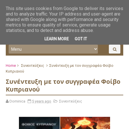
This site uses cookies from Google to deliver its services
and to analyze traffic. Your IP address and user-agent are
shared with Google along with performance and security
metrics to ensure quality of service, generate usage
statistics, and to detect and address abuse.
LEARN MORE
GOT IT
Home
Συνεντεύξεις
Συνέντευξη με τον συγγραφέα Φοίβο
Κυπριανού
Συνέντευξη με τον συγγραφέα Φοίβο
Κυπριανού
Dominica
5 years ago
Συνεντεύξεις