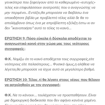
γενικότερα που ξεφεύγουν από το καθιερωμένο «ευτυχές»
τελος και επιφυλάσσουν ανατροπές που ο αναγνώστης να
μην περιμένει.. Εντάξει,θα μπορούσα να διαβάσω ένα
οποιοδήποτε βιβλίο με προβλεπτό τέλος αλλά δε θα το
απολάμβανα όπως ένα με απρόβλεπτη εξέλιξη έστω κι αν
δεν “ικανοποιήσει” αυτό το τέλος το κοινό…
ΕΡΩΤΗΣΗ 9: Πόσο εύκολα ή δύσκολα αποδέχεται το
αναγνωστικό κοινό στην χώρα μας τους νεότερους
συγγραφείς;
Φ.Κ.
Νομίζω ότι το κοινό αποδέχεται τους συγγραφείς,είτε
νεότερους είτε παλαιότερους… Φυσικά όμως,η αλήθεια να
λέγεται,θα μπορούσε να ίσχυε αυτό σε μεγαλύτερο βαθμό.
ΕΡΩΤΗΣΗ 10: Τέλος,τί θα λέγατε στους νέους που θέλουν
να ασχοληθούν με την συγγραφή;
Φ.Κ
.
Να το κάνουν… τουλάχιστον να προσπαθήσουν. Είναι
μια δημιουργική διαδικασία που δεν αφήνει κανένα χαμένο.