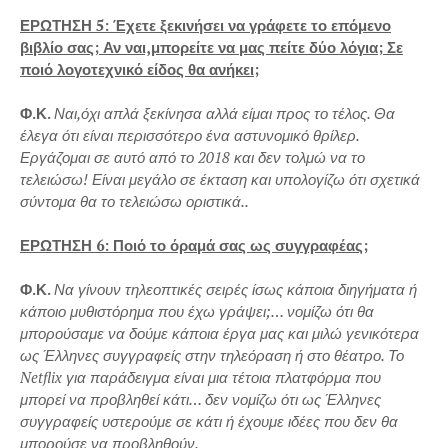
ΕΡΩΤΗΣΗ 5: Έχετε ξεκινήσει να γράφετε το επόμενο
βιβλίο σας; Αν ναι,μπορείτε να μας πείτε δύο λόγια; Σε
ποιό λογοτεχνικό είδος θα ανήκει;
Φ.Κ.
Ναι,όχι απλά ξεκίνησα αλλά είμαι προς το τέλος. Θα
έλεγα ότι είναι περισσότερο ένα αστυνομικό θρίλερ.
Εργάζομαι σε αυτό από το 2018 και δεν τολμώ να το
τελειώσω! Είναι μεγάλο σε έκταση και υπολογίζω ότι σχετικά
σύντομα θα το τελειώσω οριστικά..
ΕΡΩΤΗΣΗ 6: Ποιό το όραμά σας ως συγγραφέας;
Φ.Κ.
Να γίνουν τηλεοπτικές σειρές ίσως κάποια διηγήματα ή
κάποιο μυθιστόρημα που έχω γράψει;… νομίζω ότι θα
μπορούσαμε να δούμε κάποια έργα μας και μιλώ γενικότερα
ως Έλληνες συγγραφείς στην τηλεόραση ή στο θέατρο. Το
Netflix για παράδειγμα είναι μια τέτοια πλατφόρμα που
μπορεί να προβληθεί κάτι… δεν νομίζω ότι ως Έλληνες
συγγραφείς υστερούμε σε κάτι ή έχουμε ιδέες που δεν θα
μπορούσε να προβληθούν.