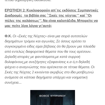
ΕΡΩΤΗΣΗ 2: Κυκλοφορούν απ΄τις εκδόσεις Συμπαντικές
Διαδρομές τα βιβλία σας ‘’Σκιές της νύχτας’’ καί ‘’Οι
πύλες της κολάσεως’’. Να είναι καλοτάξιδα. Μπορείτε να
μας πείτε λίγα λόγια γι’αυτά;
Φ.Κ.
Οι «Σκιές της Νύχτας» είναι μια σειρά αυτοτελών
διηγημάτων τρόμου και αγωνίας. Σε όσους αρέσει το
συγκεκριμένο είδος είμαι βέβαιος ότι θα βρουν μια πλειάδα
από εντελώς διαφορετικά θέματα που θα τους αρέσουν.
Δηλαδή ιστορίες με φαντάσματα,με κατά συρροή
δολοφόνους,με ανεξήγητες εξαφανίσεις κ.α ό,τι δηλαδή
ψάχνει ο αναγνώστης που αρέσκεται σε τέτοια θέματα. Οι
Σκιές της Νύχτας 2 κινούνται ακριβώς στο ίδιο μοτίβο,ενώ
ανάμεσα σε κάποια διηγήματα υπάρχει και νοηματική
συνέχεια…