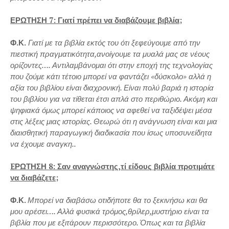
ΕΡΩΤΗΣΗ 7: Γιατί πρέπει να διαβάζουμε βιβλία;
Φ.Κ.
Γιατί με τα βιβλία εκτός του ότι ξεφεύγουμε από την
πιεστική πραγματικότητα,ανοίγουμε τα μυαλά μας σε νέους
ορίζοντες…. Αντιλαμβάνομαι ότι στην εποχή της τεχνολογίας
που ζούμε κάτι τέτοιο μπορεί να φαντάζει «δύσκολο» αλλά η
αξία του βιβλίου είναι διαχρονική. Είναι πολύ βαριά η ιστορία
του βιβλίου για να τίθεται έτσι απλά στο περιθώριο. Ακόμη και
ψηφιακά όμως μπορεί κάποιος να αφεθεί να ταξιδέψει μέσα
στις λέξεις μιας ιστορίας. Θεωρώ ότι η ανάγνωση είναι και μια
διαισθητική παραγωγική διαδικασία που ίσως υποσυνείδητα
να έχουμε αναγκη..
EΡΩΤΗΣΗ 8: Σαν αναγνώστης,τί είδους βιβλία προτιμάτε
να διαβάζετε;
Φ.Κ.
Μπορεί να διαβάσω οτιδήποτε θα το ξεκινήσω και θα
μου αρέσει…. Αλλά φυσικά τρόμος,θρίλερ,μυστήριο είναι τα
βιβλία που με εξιτάρουν περισσότερο. Όπως και τα βιβλία