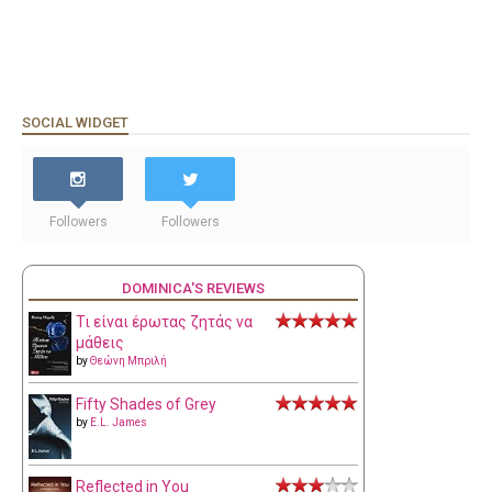
SOCIAL WIDGET
Followers
Followers
DOMINICA'S REVIEWS
Τι είναι έρωτας ζητάς να
μάθεις
by
Θεώνη Μπριλή
Fifty Shades of Grey
by
E.L. James
Reflected in You