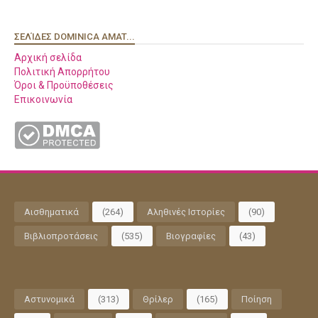
ΣΕΛΊΔΕΣ DOMINICA AMAT...
Αρχική σελίδα
Πολιτική Απορρήτου
Όροι & Προϋποθέσεις
Επικοινωνία
Αισθηματικά
(264)
Αληθινές Ιστορίες
(90)
Βιβλιοπροτάσεις
(535)
Βιογραφίες
(43)
Αστυνομικά
(313)
Θρίλερ
(165)
Ποίηση