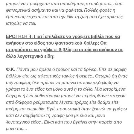
μπορεί να προέρχεται από οπουδήποτε,το οτιδήποτε… όσο
φαινομενικά ασήμαντο και να φαίνεται. Πολλές φορές η
έμπνευση έρχεται και από την ίδια τη ζωή που έχει αρκετές
ιστορίες να πει.
ΕΡΩΤΗΣΗ 4: Γιατί επιλέξατε να γράψετε βιβλίa που να
ανήκουν στο είδος του φανταστικού-θρίλερ; Θα
μπορούσατε να γράψετε βιβλία,τα οποία να ανήκουν σε
άλλα λογοτεχνικά είδη;
Φ.Κ.
Πάντα μου άρεσε ο τρόμος και τα θρίλερ. Είτε σε μορφή
βιβλίων είτε ως τηλεοπτικές ταινίες ή σειρές.. Θεωρώ ότι ένας
συγγραφέας δεν πρέπει να μπαίνει σε ετικέτα,δηλαδή να
γράφει το ένα είδος και μόνο αυτό ή το άλλο. Μια ιστορία,ενα
διήγημα ή ένα μυθιστόρημα μπορεί να περιλαμβάνει στοιχεία
από διάφορα ρεύματα,είτε λέγεται τρόμος είτε δράμα είτε
ακόμη και κωμωδία. Εγώ προσωπικά όταν ξεκινώ να γράφω
κάτι δεν συμβιβάζω τη γραφή μου με ένα και μόνο
λογοτεχνικό είδος.. Είναι κάτι που βγαίνει στην πορεία απο
μόνο του…