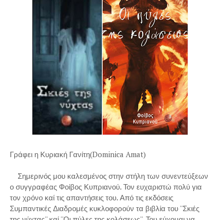
Γράφει η Κυριακή Γανίτη(Dominica Amat)
Σημερινός μου καλεσμένος στην στήλη των συνεντεύξεων
ο συγγραφέας Φοίβος Κυπριανού. Τον ευχαριστώ πολύ για
τον χρόνο καί τις απαντήσεις του. Από τις εκδόσεις
Συμπαντικές Διαδρομές κυκλοφορούν τα βιβλία του ''Σκιές
της νύχτας'' καί ''Οι πύλες της κολάσεως''. Του εύχομαι να